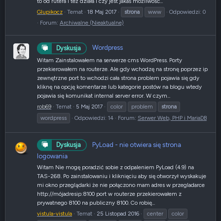
to od rutera i też działa i czy jest jakaś możliwość...
Glupikocz
Temat
18 Maj 2017
strona
www
Odpowiedzi: 0
Forum:
Archiwalne (Nieaktualne)
Wordpress
Dyskusja
Witam Zainstalowałem na serwerze cms WordPress. Porty
przekierowałem na routerze. Ale gdy wchodzę na stronę poprzez ip
zewnętrzne port to wchodzi cała strona problem pojawia się gdy
kliknę na opcję komentarze lub kategorie postów na blogu wtedy
pojawia się komunikat internal server error. W czym...
rob69
Temat
5 Maj 2017
color
problem
strona
wordpress
Odpowiedzi: 14
Forum:
Serwer Web, PHP i MariaDB
PyLoad - nie otwiera się strona
Dyskusja
logowania
Witam Nie mogę poradzić sobie z odpaleniem PyLoad (4.9) na
TAS-268. Po zainstalowaniu i kliknięciu aby się otworzył wyskakuje
mi okno przeglądarki że nie połączono mam adres w przegladarce
http://mójadresip:8100 port w routerze przekierowałem z
prywatnego 8100 na publiczny 8100. Co robię...
vistula-vistula
Temat
25 Listopad 2016
center
color