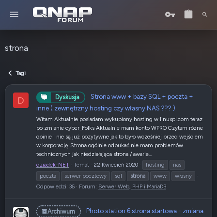
strona
Tagi
Strona www + bazy SQL + poczta +
Dyskusja
D
inne ( zewnętrzny hosting czy własny NAS ??? )
Witam Aktualnie posiadam wykupiony hosting w linuxpl.com teraz
po zmianie cyber_Folks Aktualnie mam konto WPRO Czytam różne
opinie i nie są już pozytywne jak to było wcześniej przed wejściem
w korporację. Strona ogólnie odpukać nie mam problemów
technicznych jak niedziałająca strona / awarie...
dziadek-NET
Temat
22 Kwiecień 2020
hosting
nas
poczta
serwer pocztowy
sql
strona
www
własny
Odpowiedzi: 36
Forum:
Serwer Web, PHP i MariaDB
Photo station 6 strona startowa - zmiana
Archiwum