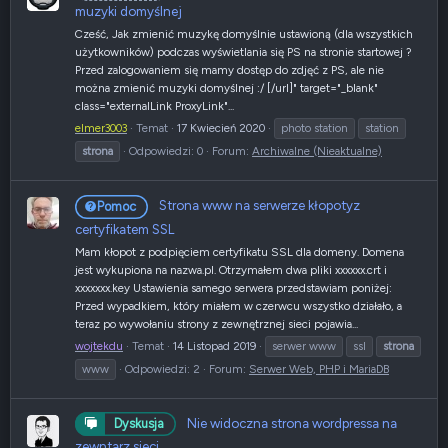
muzyki domyślnej
Cześć, Jak zmienić muzykę domyślnie ustawioną (dla wszystkich
użytkowników) podczas wyświetlania się PS na stronie startowej ?
Przed zalogowaniem się mamy dostęp do zdjęć z PS, ale nie
można zmienić muzyki domyślnej :/ [/url]" target="_blank"
class="externalLink ProxyLink"...
elmer3003
Temat
17 Kwiecień 2020
photo station
station
strona
Odpowiedzi: 0
Forum:
Archiwalne (Nieaktualne)
Strona www na serwerze kłopotyz
Pomoc
certyfikatem SSL
Mam kłopot z podpięciem certyfikatu SSL dla domeny. Domena
jest wykupiona na nazwa.pl. Otrzymałem dwa pliki xxxxxx.crt i
xxxxxxx.key Ustawienia samego serwera przedstawiam poniżej:
Przed wypadkiem, który miałem w czerwcu wszystko działało, a
teraz po wywołaniu strony z zewnętrznej sieci pojawia...
wojtekdu
Temat
14 Listopad 2019
serwer www
ssl
strona
www
Odpowiedzi: 2
Forum:
Serwer Web, PHP i MariaDB
Nie widoczna strona wordpressa na
Dyskusja
zewntarz sieci