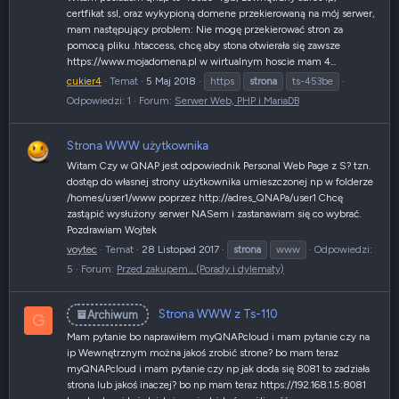
certfikat ssl, oraz wykypioną domene przekierowaną na mój serwer,
mam następujący problem: Nie mogę przekierować stron za
pomocą pliku .htaccess, chcę aby stona otwierała się zawsze
https://www.mojadomena.pl w wirtualnym hoscie mam 4...
cukier4
Temat
5 Maj 2018
https
strona
ts-453be
Odpowiedzi: 1
Forum:
Serwer Web, PHP i MariaDB
Strona WWW użytkownika
Witam Czy w QNAP jest odpowiednik Personal Web Page z S? tzn.
dostęp do własnej strony użytkownika umieszczonej np w folderze
/homes/user1/www poprzez http://adres_QNAPa/user1 Chcę
zastąpić wysłużony serwer NASem i zastanawiam się co wybrać.
Pozdrawiam Wojtek
voytec
Temat
28 Listopad 2017
strona
www
Odpowiedzi:
5
Forum:
Przed zakupem... (Porady i dylematy)
Strona WWW z Ts-110
Archiwum
G
Mam pytanie bo naprawiłem myQNAPcloud i mam pytanie czy na
ip Wewnętrznym można jakoś zrobić strone? bo mam teraz
myQNAPcloud i mam pytanie czy np jak doda się 8081 to zadziała
strona lub jakoś inaczej? bo np mam teraz https://192.168.1.5:8081