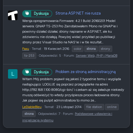
Strona ASP.NET nie rusza
Dyskusja
Wersja oprogramowania Firmware: 4.2.1 Build 20160201 Model
serwera: QNAP TS-253 Pro Zainstalowałem Mono na QNAP'ie i
powinny działać działac strony napisane w ASP.NET, ale ku
zdziwieniu nie działają. Powyżej widać przykład po publikacji
strony przez Visual Studio na NAS'ie i w tle rezultat...
Faxu
Temat
19 Kwiecień 2016
color
strona
strony
ts-253
Odpowiedzi: 5
Forum:
Serwer Web, PHP i MariaDB
Problem ze stroną administracyjną
Dyskusja
L
Witam Mój problem pojawił się jakieś 2 tygodnie temu i wygląda
następująco: LOGUJE się poprzez przeglądarke na adres
http://192.168.1.100:8080/cgi-bin/ i czekam aż się załaduje niekiedy
muszę odświeżyć to wtedy przyśpiesza proces ładowania strony.
Jak pojawi się pulpit administratora to mimo że...
LeDiableBleu
Temat
23 Listopad 2014
file station
online
strona
Odpowiedzi: 7
Forum:
Podstawowe ustawienia i
inicjalizacja systemu