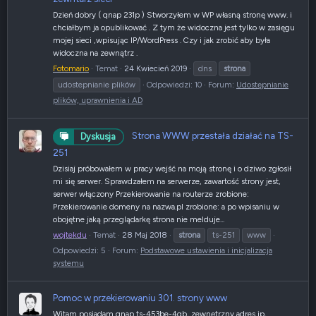
Dzień dobry ( qnap 231p ) Stworzyłem w WP własną stronę www. i
chciałbym ja opublikować . Z tym że widoczna jest tylko w zasięgu
mojej sieci ,wpisując IP/WordPress . Czy i jak zrobić aby była
widoczna na zewnątrz .
Fotomario
Temat
24 Kwiecień 2019
dns
strona
udostepnianie plików
Odpowiedzi: 10
Forum:
Udostępnianie
plików, uprawnienia i AD
Strona WWW przestała działać na TS-
Dyskusja
251
Dzisiaj próbowałem w pracy wejść na moją stronę i o dziwo zgłosił
mi się serwer. Sprawdzałem na serwerze, zawartość strony jest,
serwer włączony Przekierowanie na routerze zrobione:
Przekierowanie domeny na nazwa.pl zrobione: a po wpisaniu w
obojętne jaką przeglądarkę strona nie melduje...
wojtekdu
Temat
28 Maj 2018
strona
ts-251
www
Odpowiedzi: 5
Forum:
Podstawowe ustawienia i inicjalizacja
systemu
Pomoc w przekierowaniu 301. strony www
Witam posiadam qnap ts-453be-4gb, zewnętrzny adres ip,