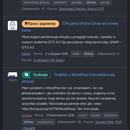
download station
problem
pyload
strona
wersja
Odpowiedzi: 12
Forum:
Download Station i klienci P2P
Oficjalna strona Qnap-ao nowej
Kawa i papierosy
becie
Może kogoś zainteresuje oficjalny przegląd nowości, zawarty w
nowym systemie QTS 4.3. Dp poczytania i obejrzenia tutaj: QNAP -
QTS 4.3
killjoy
Temat
2 Listopad 2016
beta
strona
Odpowiedzi: 0
Forum:
Hydepark (Off-topic)
Problem z WordPres (nie otwiera się
Dyskusja
strona)
Mam problem z WordPres Nic nie zmieniałem, nic nie
aktualizowałem i jak wróciłem do domu z pracy znajomy mnie
poinformował że moja strona się nie otwiera. Parę dni wcześniej
wszystko działało. Nie działa po adresie zew. jak i wew.
http://krissos.co.pl:8778/WordPress/. Ten link działa...
krissos
Temat
13 Październik 2016
color
działa
problem
strona
wordpress
Odpowiedzi: 18
Forum:
Serwer Web, PHP
i MariaDB