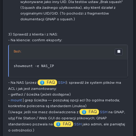
wykonywane jako inny UID. Dla testów ustaw „Brak squash”
(Squash dla żadnego użytkownika), aby klient działał z
oryginalnymi UID/GID. (To pochodzi z fragmentów
dokumentacji QNAP o squash.)
3) Sprawdź z klienta i z NAS:
- Na kliencie: confirm eksporty:
Bash:
showmount -e NAS_IP
FAQ
- Na NAS (przez
SSH
): sprawdź że system plików ma
ACL i jak jest zamontowany:
- getfacl / ścieżka (jeżeli dostępne)
-
mount
| grep ścieżka — poszukaj opcji acl (to ogólna metoda;
konkretne polecenia są standardem Linuksa)
FAQ
(Uwaga: jeśli nie masz doświadczenia z
SSH
na QNAP,
użyj File Station / Web GUI do operacji plikowych; QNAP
FAQ
standardowo pozwala na
SSH
jako admin, ale pamiętaj
o ostrożności.)