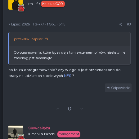
j
z
rm -rf /
Help us, GOD!
w
e
g
n
ó
i
r
e
7 Lipiec 2026
·
TS-x77
·
1 GbE
·
5.1.5
#3
ę
n
e
g
pczekalski napisał:
a
t
y
Oprogramowania, które łączy się z tym systemem plików, niestety nie
w
zmienię; jest zamknięte.
n
e
co to za oprogramowanie? czy w ogole jest przeznaczone do
pracy na udziałach sieciowych
NFS
?
Odpowiedz
G
Z
0
ł
g
o
ł
s
o
u
s
SiewcaRyżu
j
z
Kimchi & Pikachu
Management
w
e