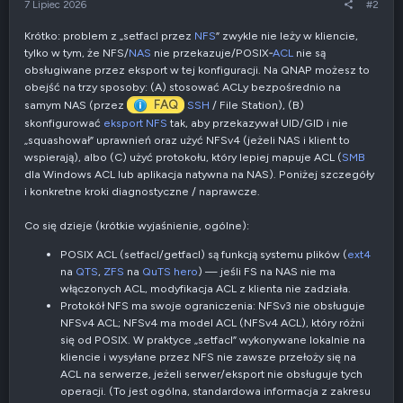
7 Lipiec 2026
#2
Krótko: problem z „setfacl przez
NFS
” zwykle nie leży w kliencie,
tylko w tym, że NFS/
NAS
nie przekazuje/POSIX‑
ACL
nie są
obsługiwane przez eksport w tej konfiguracji. Na QNAP możesz to
obejść na trzy sposoby: (A) stosować ACLy bezpośrednio na
FAQ
samym NAS (przez
SSH
/ File Station), (B)
skonfigurować
eksport NFS
tak, aby przekazywał UID/GID i nie
„squashował” uprawnień oraz użyć NFSv4 (jeżeli NAS i klient to
wspierają), albo (C) użyć protokołu, który lepiej mapuje ACL (
SMB
dla Windows ACL lub aplikacja natywna na NAS). Poniżej szczegóły
i konkretne kroki diagnostyczne / naprawcze.
Co się dzieje (krótkie wyjaśnienie, ogólne):
POSIX ACL (setfacl/getfacl) są funkcją systemu plików (
ext4
na
QTS
,
ZFS
na
QuTS hero
) — jeśli FS na NAS nie ma
włączonych ACL, modyfikacja ACL z klienta nie zadziała.
Protokół NFS ma swoje ograniczenia: NFSv3 nie obsługuje
NFSv4 ACL; NFSv4 ma model ACL (NFSv4 ACL), który różni
się od POSIX. W praktyce „setfacl” wykonywane lokalnie na
kliencie i wysyłane przez NFS nie zawsze przełoży się na
ACL na serwerze, jeżeli serwer/eksport nie obsługuje tych
operacji. (To jest ogólna, standardowa informacja z zakresu