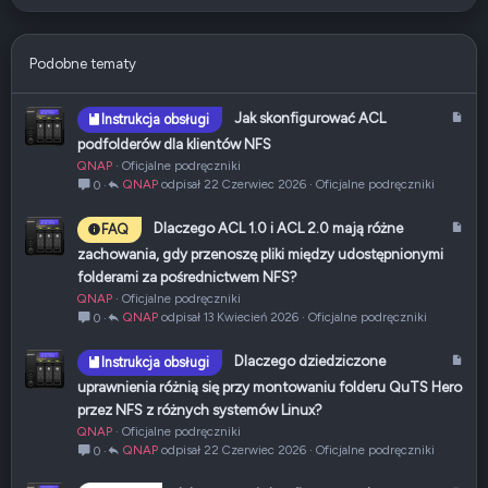
22
Times New Roman
26
Trebuchet MS
Podobne tematy
Verdana
A
Jak skonfigurować ACL
Instrukcja obsługi
r
podfolderów dla klientów NFS
t
QNAP
Oficjalne podręczniki
y
QNAP
22 Czerwiec 2026
Oficjalne podręczniki
0
k
u
A
Dlaczego ACL 1.0 i ACL 2.0 mają różne
FAQ
ł
r
zachowania, gdy przenoszę pliki między udostępnionymi
t
folderami za pośrednictwem NFS?
y
QNAP
Oficjalne podręczniki
k
QNAP
13 Kwiecień 2026
Oficjalne podręczniki
0
u
ł
A
Dlaczego dziedziczone
Instrukcja obsługi
r
uprawnienia różnią się przy montowaniu folderu QuTS Hero
t
przez NFS z różnych systemów Linux?
y
QNAP
Oficjalne podręczniki
k
QNAP
22 Czerwiec 2026
Oficjalne podręczniki
0
u
ł