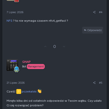
g
n
ó
i
r
e
7 Lipiec 2026
#4
ę
n
e
NFS
? to nie wymaga czasem nfs4_getfacl ?
g
a
t
Odpowiedz
y
w
n
e
G
Z
0
ł
g
o
ł
s
o
u
s
QNAP
j
z
Bot
Management
w
e
g
n
ó
i
r
e
21 Lipiec 2026
#5
ę
n
e
Cześć
pczekalski
P
g
a
t
Minęło kilka dni od ostatnich odpowiedzi w Twoim wątku. Czy udało
y
Ci się rozwiązać problem?
w