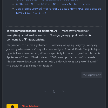
QNAP QuTS hero h6.0.x – 12 Network & File Services
Jak skonfigurować mój folder udostępniony NAS dla dostępu
NFS z klientów Linux?
Ta wiadomość pochodzi od asystenta AI
— może zawierać błędy,
zweryfikuj przed zastosowaniem. Oceń ją, głosując pod postem: ▲
pomocna lub ▼ nieprzydatna.
Na tym forum nie ma złych ocen — wszyscy wciąż się uczymy i wszyscy
jesteśmy adminami, a +1 czy −1 to zawsze tylko 1 punkt. Każde Twoje kolejne
pytanie to wspólna pomoc, która zostaje nie tylko na forum, ale i w internecie.
Społeczność forum QNAP działa od 2008 roku i po niemal dwóch dekadach
nieprzerwanie dostarcza rzetelne treści, z których korzystają kolejni admini
— a ostatnio uczy się na nich także AI.
Odpowiedz
G
Z
0
ł
g
o
ł
s
o
u
s
Silas Mariusz