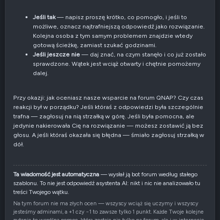
n
e
Jeśli tak
— napisz proszę krótko, co pomogło, i jeśli to
możliwe, oznacz najtrafniejszą odpowiedź jako rozwiązanie.
Kolejna osoba z tym samym problemem znajdzie wtedy
gotową ścieżkę, zamiast szukać godzinami.
Jeśli jeszcze nie
— daj znać, na czym stanęło i co już zostało
sprawdzone. Wątek jest wciąż otwarty i chętnie pomożemy
dalej.
Przy okazji: jak oceniasz nasze wsparcie na forum QNAP? Czy czas
reakcji był w porządku? Jeśli któraś z odpowiedzi była szczególnie
trafna — zagłosuj na nią strzałką w górę. Jeśli była pomocna, ale
jedynie nakierowała Cię na rozwiązanie — możesz zostawić ją bez
głosu. A jeśli któraś okazała się błędna — śmiało zagłosuj strzałką w
dół.
Ta wiadomość jest automatyczna
— wysłał ją bot forum według stałego
szablonu. To nie jest odpowiedź asystenta AI: nikt i nic nie analizowało tu
treści Twojego wątku.
Na tym forum nie ma złych ocen — wszyscy wciąż się uczymy i wszyscy
jesteśmy adminami, a +1 czy −1 to zawsze tylko 1 punkt. Każde Twoje kolejne