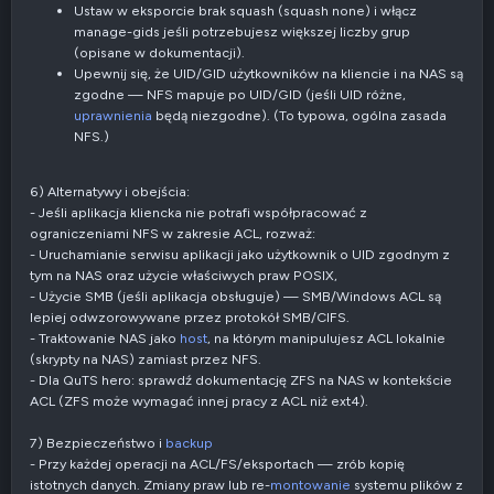
Ustaw w eksporcie brak squash (squash none) i włącz
manage-gids jeśli potrzebujesz większej liczby grup
(opisane w dokumentacji).
Upewnij się, że UID/GID użytkowników na kliencie i na NAS są
zgodne — NFS mapuje po UID/GID (jeśli UID różne,
uprawnienia
będą niezgodne). (To typowa, ogólna zasada
NFS.)
6) Alternatywy i obejścia:
- Jeśli aplikacja kliencka nie potrafi współpracować z
ograniczeniami NFS w zakresie ACL, rozważ:
- Uruchamianie serwisu aplikacji jako użytkownik o UID zgodnym z
tym na NAS oraz użycie właściwych praw POSIX,
- Użycie SMB (jeśli aplikacja obsługuje) — SMB/Windows ACL są
lepiej odwzorowywane przez protokół SMB/CIFS.
- Traktowanie NAS jako
host
, na którym manipulujesz ACL lokalnie
(skrypty na NAS) zamiast przez NFS.
- Dla QuTS hero: sprawdź dokumentację ZFS na NAS w kontekście
ACL (ZFS może wymagać innej pracy z ACL niż ext4).
7) Bezpieczeństwo i
backup
- Przy każdej operacji na ACL/FS/eksportach — zrób kopię
istotnych danych. Zmiany praw lub re-
montowanie
systemu plików z