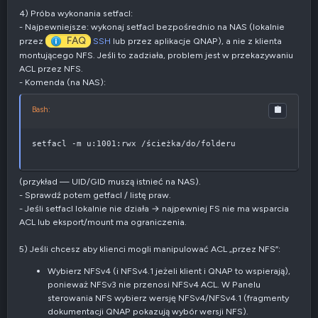
4) Próba wykonania setfacl:
- Najpewniejsze: wykonaj setfacl bezpośrednio na NAS (lokalnie
FAQ
przez
SSH
lub przez aplikacje QNAP), a nie z klienta
montującego NFS. Jeśli to zadziała, problem jest w przekazywaniu
ACL przez NFS.
- Komenda (na NAS):
Bash:
setfacl -m u:1001:rwx /ścieżka/do/folderu
(przykład — UID/GID muszą istnieć na NAS).
- Sprawdź potem getfacl / listę praw.
- Jeśli setfacl lokalnie nie działa → najpewniej FS nie ma wsparcia
ACL lub eksport/mount ma ograniczenia.
5) Jeśli chcesz aby klienci mogli manipulować ACL „przez NFS”:
Wybierz NFSv4 (i NFSv4.1 jeżeli klient i QNAP to wspierają),
ponieważ NFSv3 nie przenosi NFSv4 ACL. W Panelu
sterowania NFS wybierz wersję NFSv4/NFSv4.1 (fragmenty
dokumentacji QNAP pokazują wybór wersji NFS).