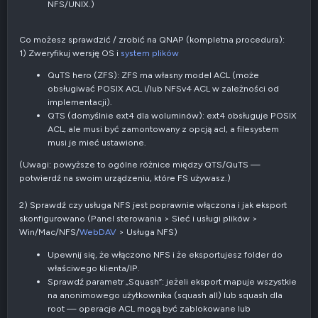
NFS/UNIX.)
Co możesz sprawdzić / zrobić na QNAP (kompletna procedura):
1) Zweryfikuj wersję OS i
system plików
QuTS hero (ZFS): ZFS ma własny model ACL (może
obsługiwać POSIX ACL i/lub NFSv4 ACL w zależności od
implementacji).
QTS (domyślnie ext4 dla woluminów): ext4 obsługuje POSIX
ACL, ale musi być zamontowany z opcją acl, a filesystem
musi je mieć ustawione.
(Uwagi: powyższe to ogólne różnice między QTS/QuTS —
potwierdź na swoim urządzeniu, które FS używasz.)
2) Sprawdź czy usługa NFS jest poprawnie włączona i jak eksport
skonfigurowano (Panel sterowania > Sieć i usługi plików >
Win/Mac/NFS/
WebDAV
> Usługa NFS)
Upewnij się, że włączono NFS i że eksportujesz folder do
właściwego klienta/IP.
Sprawdź parametr „Squash”: jeżeli eksport mapuje wszystkie
na anonimowego użytkownika (squash all) lub squash dla
root — operacje ACL mogą być zablokowane lub