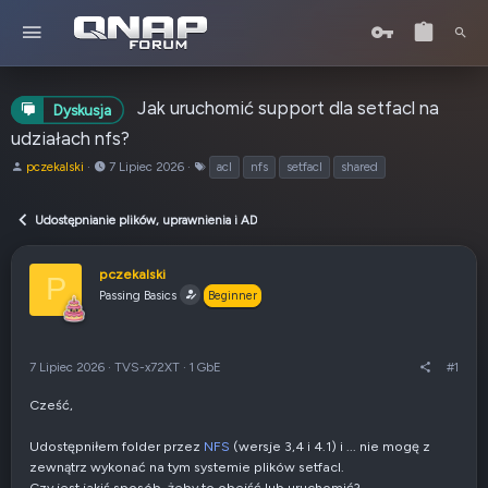
Jak uruchomić support dla setfacl na
Dyskusja
udziałach nfs?
A
o
T
pczekalski
7 Lipiec 2026
acl
nfs
setfacl
shared
u
d
a
t
:
g
Udostępnianie plików, uprawnienia i AD
o
i
r
t
pczekalski
P
e
Passing Basics
Beginner
m
a
t
u
7 Lipiec 2026
·
TVS-x72XT
·
1 GbE
#1
Cześć,
Udostępniłem folder przez
NFS
(wersje 3,4 i 4.1) i ... nie mogę z
zewnątrz wykonać na tym systemie plików setfacl.
Czy jest jakiś sposób, żeby to obejść lub uruchomić?