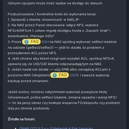
różnymi opcjami może mieć wpływ na dostęp do danych.
Podsumowanie / konkretne kroki do wykonania teraz:
1. Sprawdź z klienta: showmount -e NAS_IP.
2. Na NAS przez Panel sterowania: włącz NFS, wybierz
NFSv4/NFSv4.1, ustaw regułę dostępu hosta z „Squash: brak” i
ewentualnie „Manage GIDs”.
FAQ
3. Przez
SSH
na NAS spróbuj wykonać setfacl lokalnie
na udziale (getfacl/setfacl) — jeśli to działa, to problem z
przesyłaniem ACL przez NFS.
4. Jeśli chcesz aby klient mógł sam wysyłać ACL: spróbuj NFSv4,
upewnij się, że UID/GID klienta odpowiadają tym na NAS.
5. Jeżeli nadal nie działa — użyj SMB albo zarządzaj ACLami z
FAQ
poziomu NAS (skryptami/
SSH
). I zawsze wykonaj
backup przed zmianami.
Jeżeli wolisz, możesz natychmiast wykonać powyższe testy
(showmount, próba setfacl lokalnie, zmiana squasha i wersji NFS)
— to da jasny obraz czy brakuje wsparcia FS/eksportu czy problem
leży po stronie protokołu.
Źródła na forum:
QNAP QTS 5.2.x – 11 Network & File Services