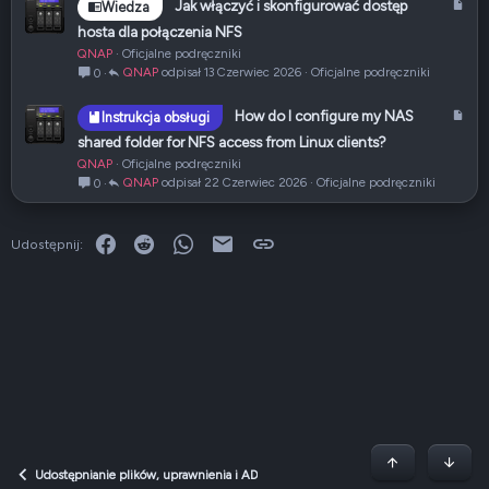
A
Jak włączyć i skonfigurować dostęp
Wiedza
r
hosta dla połączenia NFS
t
QNAP
Oficjalne podręczniki
y
QNAP
13 Czerwiec 2026
Oficjalne podręczniki
0
k
u
A
How do I configure my NAS
Instrukcja obsługi
ł
r
shared folder for NFS access from Linux clients?
t
QNAP
Oficjalne podręczniki
y
QNAP
22 Czerwiec 2026
Oficjalne podręczniki
0
k
u
ł
Facebook
Reddit
WhatsApp
E-mail
Link
Udostępnij:
Początek stron
Dół
Udostępnianie plików, uprawnienia i AD