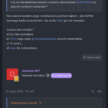
Czy do standardowej kieszeni możemy zamontować
dysk NVMe
czy
jedynie na karcie rozszerzeń ?
Nie explorowałem jego możliwości pod tym kątem , ale NVMe
wymaga karty rozszerzeń , do portu
sata
go nie wsadze.
Czemu ten model ?
a) bo taki dostałem
b)
CPU
daje rade z
transkodowanie
moich materiałów.
c) 4 core'y
d)
ram
do rozbudowy
Odpowiedz
dziadek-NET
D
Network Architect
Q's Professional
6 Lipiec 2020
·
TS-x51
#10
NoBloodyIdea napisał: