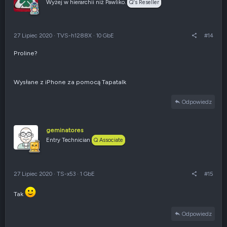
Wyżej w hierarchii niż Pawliko.
Q's Reseller
27 Lipiec 2020
·
TVS-h1288X
·
10 GbE
#14
Proline?
Wysłane z iPhone za pomocą Tapatalk
Odpowiedz
geminatores
Entry Technician
Q Associate
27 Lipiec 2020
·
TS-x53
·
1 GbE
#15
Tak
Odpowiedz