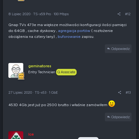
8 Lipiec 2020
·
TS-x59 Pro
·
100 Mbps
#12
Qnap TVs 473e ma większe możliwości konfiguracji ilości pamięci
do 64GB , cache dyskowy ,
agregacja portów
( rozłożenie
obciążenia na cztery lany) ,
buforowanie
zapisu.
Odpowiedz
geminatores
Entry Technician
Q Associate
27 Lipiec 2020
·
TS-x53
·
1 GbE
#13
453D 4Gb jest już po 2500 brutto i właśnie zamówiłem
Odpowiedz
Ice