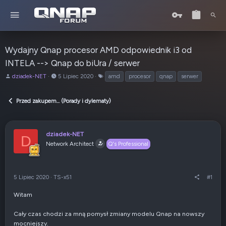
Wydajny Qnap procesor AMD odpowiednik i3 od
INTELA --> Qnap do biUra / serwer
A
o
T
dziadek-NET
5 Lipiec 2020
amd
procesor
qnap
serwer
u
d
a
t
:
g
Przed zakupem... (Porady i dylematy)
o
i
r
t
e
dziadek-NET
D
m
Network Architect
Q's Professional
a
t
u
5 Lipiec 2020
·
TS-x51
#1
Witam
Cały czas chodzi za mną pomysł zmiany modelu Qnap na nowszy
mocniejszy.