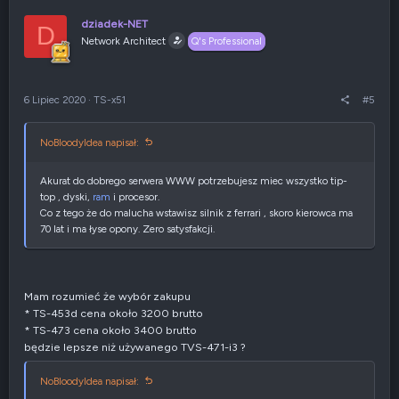
j
dziadek-NET
e
D
Network Architect
:
Q's Professional
6 Lipiec 2020
·
TS-x51
#5
NoBloodyIdea napisał:
Akurat do dobrego serwera WWW potrzebujesz miec wszystko tip-
top , dyski,
ram
i procesor.
Co z tego że do malucha wstawisz silnik z ferrari , skoro kierowca ma
70 lat i ma łyse opony. Zero satysfakcji.
Mam rozumieć że wybór zakupu
* TS-453d cena około 3200 brutto
* TS-473 cena około 3400 brutto
będzie lepsze niż używanego TVS-471-i3 ?
NoBloodyIdea napisał: