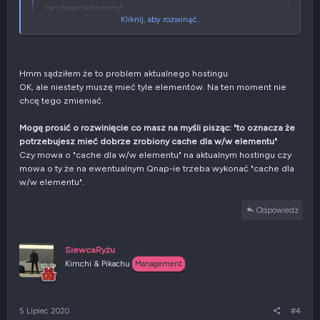
zamówienia/wyceny"
Kliknij, aby rozwinąć...
to oznacza że potrzebujesz mieć dobrze zrobiony cache dla w/w
elementu - albo przemyśleć czy tyle tych elementów jest tam
Kliknij, aby rozwinąć...
Hmm sądziłem że to problem aktualnego hostingu
potrzebnych.
OK, ale niestety muszę mieć tyle elementów. Na ten moment nie
chcę tego zmieniać.
Mogę prosić o rozwinięcie co masz na myśli pisząc: "to oznacza że
potrzebujesz mieć dobrze zrobiony cache dla w/w elementu"
Czy mowa o "cache dla w/w elementu" na aktualnym hostingu czy
mowa o ty że na ewentualnym Qnap-ie trzeba wykonać "cache dla
w/w elementu".
Odpowiedz
SiewcaRyżu
Kimchi & Pikachu
Management
5 Lipiec 2020
#4