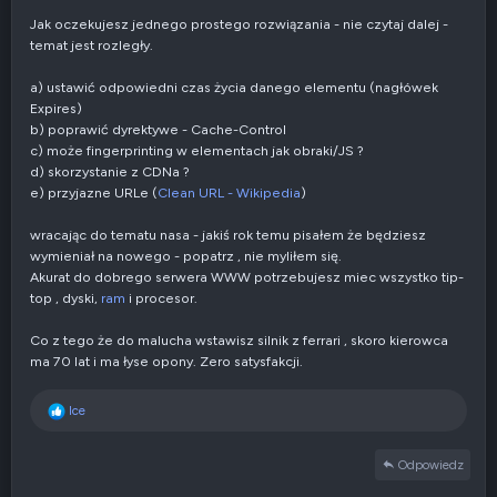
Jak oczekujesz jednego prostego rozwiązania - nie czytaj dalej -
temat jest rozległy.
a) ustawić odpowiedni czas życia danego elementu (nagłówek
Expires)
b) poprawić dyrektywe - Cache-Control
c) może fingerprinting w elementach jak obraki/JS ?
d) skorzystanie z CDNa ?
e) przyjazne URLe (
Clean URL - Wikipedia
)
wracając do tematu nasa - jakiś rok temu pisałem że będziesz
wymieniał na nowego - popatrz , nie myliłem się.
Akurat do dobrego serwera WWW potrzebujesz miec wszystko tip-
top , dyski,
ram
i procesor.
Co z tego że do malucha wstawisz silnik z ferrari , skoro kierowca
ma 70 lat i ma łyse opony. Zero satysfakcji.
R
Ice
e
a
Odpowiedz
k
c