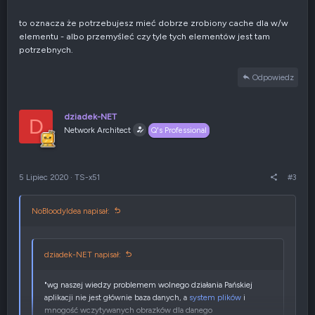
to oznacza że potrzebujesz mieć dobrze zrobiony cache dla w/w
elementu - albo przemyśleć czy tyle tych elementów jest tam
potrzebnych.
Odpowiedz
dziadek-NET
D
Network Architect
Q's Professional
5 Lipiec 2020
·
TS-x51
#3
NoBloodyIdea napisał:
dziadek-NET napisał:
"wg naszej wiedzy problemem wolnego działania Pańskiej
aplikacji nie jest głównie baza danych, a
system plików
i
mnogość wczytywanych obrazków dla danego