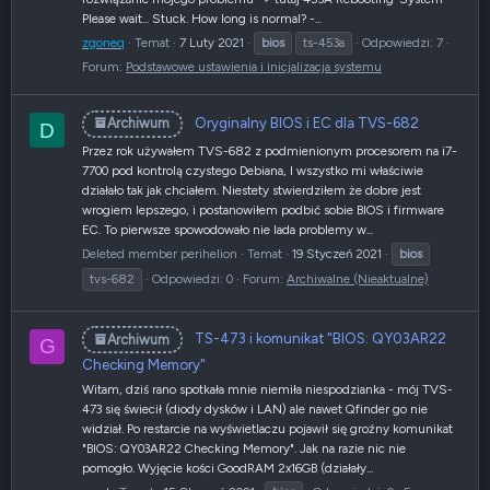
Please wait... Stuck. How long is normal? -...
zgoneq
Temat
7 Luty 2021
bios
ts-453a
Odpowiedzi: 7
Forum:
Podstawowe ustawienia i inicjalizacja systemu
Oryginalny BIOS i EC dla TVS-682
Archiwum
D
Przez rok używałem TVS-682 z podmienionym procesorem na i7-
7700 pod kontrolą czystego Debiana, I wszystko mi właściwie
działało tak jak chciałem. Niestety stwierdziłem że dobre jest
wrogiem lepszego, i postanowiłem podbić sobie BIOS i firmware
EC. To pierwsze spowodowało nie lada problemy w...
Deleted member perihelion
Temat
19 Styczeń 2021
bios
tvs-682
Odpowiedzi: 0
Forum:
Archiwalne (Nieaktualne)
TS-473 i komunikat "BIOS: QY03AR22
Archiwum
G
Checking Memory"
Witam, dziś rano spotkała mnie niemiła niespodzianka - mój TVS-
473 się świecił (diody dysków i LAN) ale nawet Qfinder go nie
widział. Po restarcie na wyświetlaczu pojawił się groźny komunikat
"BIOS: QY03AR22 Checking Memory". Jak na razie nic nie
pomogło. Wyjęcie kości GoodRAM 2x16GB (działały...