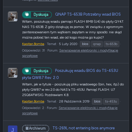
QNAP TS-653B Potrzebny wsad BIOS
Dyskusja
Witam, poszukuję wsadu pamięci FLASH 8MB (U4) do płyty QY47.
NAS TS-653B. Z góry dziękuję za pomoc. W związku z ogromnym
zainteresowaniem tym wątkiem zapytam w inny sposób: nie skąd
można pobrać ten wsad, ale od kogo można go kupić?
Kapitan.Bomba
Temat
5 Luty 2020
bios
qnap
ts-653b
Odpowiedzi: 31
Forum:
Serwisowanie elektroniki i modyfikacje
sprzętowe
Poszukuję wsadu BIOS do TS-453U
Dyskusja
płyta QW87 Rev. 2.0
Witam, jak w tytule - poszukuję pliku wsadowego (bin, hex, itp.) do
płyty QW87 w rev.2.0 do NAS'a TS-453U. Pamięć FLASH: U7
25Q64FWSIG. Pozdrawiam K.B.
Kapitan.Bomba
Temat
28 Październik 2019
bios
ts-453u
Odpowiedzi: 2
Forum:
Serwisowanie elektroniki i modyfikacje
sprzętowe
TS-269L not entering bios anymore
Archiwum
J