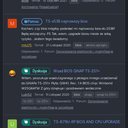
goral
Temat
15 Styczeń 2021
bios
Odpowiedzi: 0
Forum:
Archiwalne (Nieaktualne)
TS-x53B najnowszy bios
Pomoc
M
Kochani, czy ktoś mógłby podesłać mi najnowszy bios do 253B?
Będę wdzięczny. PS Tak, wiem, upgrade biosu niesie ze sobą
ryzyko... Jestem tego świadomy.
mkz75
Temat
21 Listopad 2020
bios
serwis sprzętu
Odpowiedzi: 1
Forum:
Serwisowanie elektroniki i modyfikacje
sprzętowe
Wsad BIOS QNAP TS-251+
Dyskusja
Witam, poszukuje wsadu(zgranego z jakiegos innego urzadzenia)
do QNAPa TS-251+ Płyta: QW41, Rev.: 1.4 BIOS chip: Winbond
W25Q64FW Z góry dziękuje i pozdrawiam serdecznie
Luki52
Temat
9 Listopad 2020
bios
qnap
qnap ts-251+
ts-251
ts-251+
Odpowiedzi: 1
Forum:
Serwisowanie
elektroniki i modyfikacje sprzętowe
TS-879U-RP BIOS AND CPU UPGRADE
Dyskusja
U