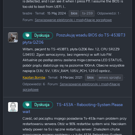
is detected, and I can see it when I press F11. I assume the BIOS is
too old to boot from UEFI. I...
tesdre
Temat
15 Maj 2024
bios
ts-259
Odpowiedzi: 1
Forum:
Serwisowanie elektroniki i modyfikacje sprzętowe
Poszukuję wsadu BIOS do TS-453BT3
Dyskusja
płyta QZ06
Witam, pacjent to TS-453BT3, płyta QZ06 Rev. 1.2, CPU SR2Z9
(J3455). Zgon samoczynny, bez ingerencji w soft lub FW.
Aktualnie po podłączeniu zasilania miga czerwona LED STATUS,
pobór prądu stabilizuje się na poziomie 100mA. Obecne wszystkie
napięcia (3.3V, 5V, 1.35V_RAM, 1.05V_PCH, 1.25V) oprócz...
Kapitan.Bomba
Temat
9 Marzec 2021
bios
serwis sprzętu
Odpowiedzi: 6
Forum:
Serwisowanie elektroniki i modyfikacje
sprzętowe
TS-453A - Rebooting-System Please
Dyskusja
wait
Cześć, od początku mojego posiadania Ts-453a mam problem przy
restartowaniu serwera. Otóż w 90% restartów system wisi. Naciskam
wtedy power na 5s i ręczne restartuję serwer. Znalazłem chyba
rozwiązanie mojego problemu -> tutaj 453A Rebooting-System