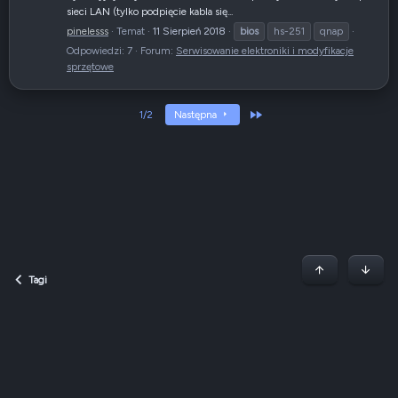
sieci LAN (tylko podpięcie kabla się...
pinelesss
Temat
11 Sierpień 2018
bios
hs-251
qnap
Odpowiedzi: 7
Forum:
Serwisowanie elektroniki i modyfikacje
sprzętowe
Ostatni
1/2
Następna
Początek stron
Dół
Tagi
Dark v2 — Graphite
Polski (PL)
Regulamin
Polityka prywatności
Jak korzystać z forum?
R
S
S