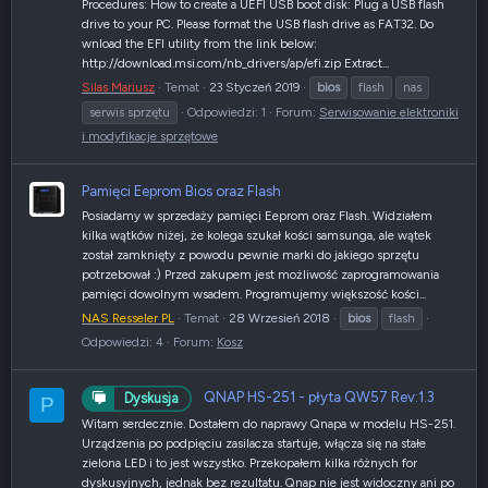
Procedures: How to create a UEFI USB boot disk: Plug a USB flash
drive to your PC. Please format the USB flash drive as FAT32. Do
wnload the EFI utility from the link below:
http://download.msi.com/nb_drivers/ap/efi.zip Extract...
Silas Mariusz
Temat
23 Styczeń 2019
bios
flash
nas
serwis sprzętu
Odpowiedzi: 1
Forum:
Serwisowanie elektroniki
i modyfikacje sprzętowe
Pamięci Eeprom Bios oraz Flash
Posiadamy w sprzedaży pamięci Eeprom oraz Flash. Widziałem
kilka wątków niżej, że kolega szukał kości samsunga, ale wątek
został zamknięty z powodu pewnie marki do jakiego sprzętu
potrzebował :) Przed zakupem jest możliwość zaprogramowania
pamięci dowolnym wsadem. Programujemy większość kości...
NAS Resseler PL
Temat
28 Wrzesień 2018
bios
flash
Odpowiedzi: 4
Forum:
Kosz
QNAP HS-251 - płyta QW57 Rev:1.3
Dyskusja
P
Witam serdecznie. Dostałem do naprawy Qnapa w modelu HS-251.
Urządzenia po podpięciu zasilacza startuje, włącza się na stałe
zielona LED i to jest wszystko. Przekopałem kilka różnych for
dyskusyjnych, jednak bez rezultatu. Qnap nie jest widoczny ani po