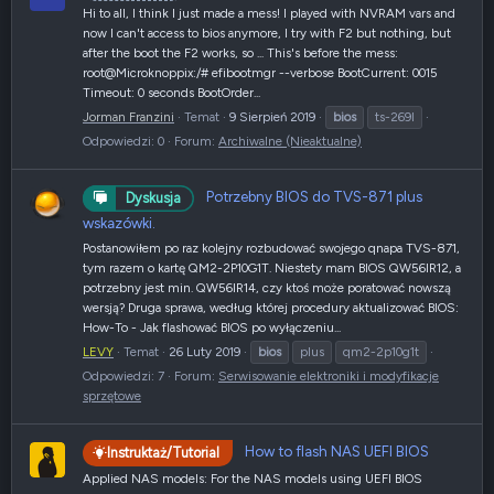
Hi to all, I think I just made a mess! I played with NVRAM vars and
now I can't access to bios anymore, I try with F2 but nothing, but
after the boot the F2 works, so ... This's before the mess:
root@Microknoppix:/# efibootmgr --verbose BootCurrent: 0015
Timeout: 0 seconds BootOrder...
Jorman Franzini
Temat
9 Sierpień 2019
bios
ts-269l
Odpowiedzi: 0
Forum:
Archiwalne (Nieaktualne)
Potrzebny BIOS do TVS-871 plus
Dyskusja
wskazówki.
Postanowiłem po raz kolejny rozbudować swojego qnapa TVS-871,
tym razem o kartę QM2-2P10G1T. Niestety mam BIOS QW56IR12, a
potrzebny jest min. QW56IR14, czy ktoś może poratować nowszą
wersją? Druga sprawa, według której procedury aktualizować BIOS:
How-To - Jak flashować BIOS po wyłączeniu...
LEVY
Temat
26 Luty 2019
bios
plus
qm2-2p10g1t
Odpowiedzi: 7
Forum:
Serwisowanie elektroniki i modyfikacje
sprzętowe
How to flash NAS UEFI BIOS
Instruktaż/Tutorial
Applied NAS models: For the NAS models using UEFI BIOS