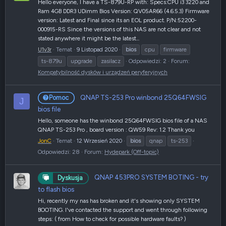
Hello everyone, I have a TS-879U-RP with: Specs:CPU i3 3220 and
Ram 4GB DDR3 UDimm Bios Version: QV05AR66 (4.6.5.3) Firmware
version: Latest and Final since its an EOL product. P/N:52200-
000915-RS Since the versions of this NAS are not clear and not
stated anywhere it might be the latest...
U1v3r
Temat
9 Listopad 2020
bios
cpu
firmware
ts-879u
upgrade
zasilacz
Odpowiedzi: 2
Forum:
Kompatybilność dysków i urządzeń peryferyjnych
QNAP TS-253 Pro winbond 25Q64FWSIG
Pomoc
J
bios file
Hello, someone has the winbond 25Q64FWSIG bios file of a NAS
QNAP TS-253 Pro , board version : QW59 Rev: 1.2 Thank you
JonC
Temat
12 Wrzesień 2020
bios
qnap
ts-253
Odpowiedzi: 28
Forum:
Hydepark (Off-topic)
QNAP 453PRO SYSTEM BOTING - try
Dyskusja
to flash bios
Hi, recently my nas has broken and it's showing only SYSTEM
BOOTING. I've contacted the support and went through following
steps: ( from How to check for possible hardware faults? )