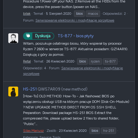
Procedure 1.Power off your NAS. 2.Remove all the HDDs from the
device, press the power button.(power on NAS...
bilak
Temat
5 Sierpień 2020
bios
macos
Odpowiedzi: 2
Forum:
Serwisowanie elektroniki i modyfikacje sprzętowe
TS-877 - bios płyty
Dyskusja
Witam, poszukuje ostatniego biosu, który wspierał by procesor
Ryzen 7 2600 w serwerze TS-877. Aktualnie posiadam: QZ14AR10.
Dziękuję z góry za pomoc.
Retal
Temat
26 Kwiecień 2020
bios
ryzen
ts-877
Odpowiedzi: 4
Forum:
Serwisowanie elektroniki i modyfikacje
sprzętowe
HS-251
QW57AR09 (new method)
[How-To] OLD METHOD: How-To - Jak flashować BIOS po
wyłączeniu obsługi USB na którym pracuje DOM (Disk-On-Module)
? NEW UPGRADE METHOD DIRECT FROM OS SSH SHELL
Preparation: Download package HS-251 BIOS Extract the
compressed file, please upload below 2 files to shared folder,
“Public”...
Silas Mariusz
Zasób
23 Kwiecień 2020
bios
hs-251
Kategoria:
Service Tools