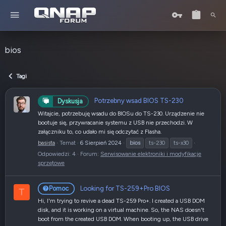
bios
Tagi
Potrzebny wsad BIOS TS-230
Dyskusja
Witajcie, potrzebuję wsadu do BIOSu do TS-230. Urządzenie nie
bootuje się, przywracanie systemu z USB nie przechodzi. W
załączniku to, co udało mi się odczytać z Flasha.
basista
Temat
6 Sierpień 2024
bios
ts-230
ts-x30
Odpowiedzi: 4
Forum:
Serwisowanie elektroniki i modyfikacje
sprzętowe
Looking for TS-259+Pro BIOS
Pomoc
T
Hi, I'm trying to revive a dead TS-259 Pro+. I created a USB DOM
disk, and it is working on a virtual machine. So, the NAS doesn't
boot from the created USB DOM. When booting up, the USB drive