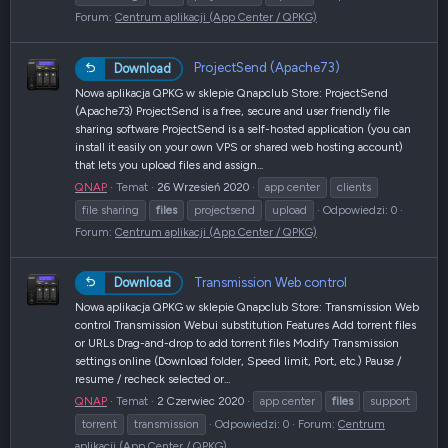
Forum:
Centrum aplikacji (App Center / QPKG)
ProjectSend (Apache73)
Download
Nowa aplikacja QPKG w sklepie Qnapclub Store: ProjectSend
(Apache73) ProjectSend is a free, secure and user friendly file
sharing software ProjectSend is a self-hosted application (you can
install it easily on your own VPS or shared web hosting account)
that lets you upload files and assign...
QNAP
Temat
26 Wrzesień 2020
app center
clients
file sharing
files
projectsend
upload
Odpowiedzi: 0
Forum:
Centrum aplikacji (App Center / QPKG)
Transmission Web control
Download
Nowa aplikacja QPKG w sklepie Qnapclub Store: Transmission Web
control Transmission Webui substitution Features Add torrent files
or URLs Drag-and-drop to add torrent files Modify Transmission
settings online (Download folder, Speed limit, Port, etc.) Pause /
resume / recheck selected or...
QNAP
Temat
2 Czerwiec 2020
app center
files
support
torrent
transmission
Odpowiedzi: 0
Forum:
Centrum
aplikacji (App Center / QPKG)