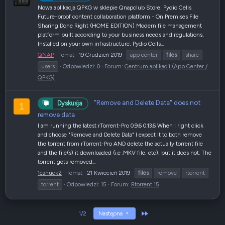
Nowa aplikacja QPKG w sklepie Qnapclub Store: Pydio Cells
Future-proof content collaboration platform - On Premises File
Sharing Done Right (HOME EDITION) Modern file management
platform built according to your business needs and regulations,
Installed on your own infrastructure, Pydio Cells...
QNAP
Temat
19 Grudzień 2019
app center
files
share
users
Odpowiedzi: 0
Forum:
Centrum aplikacji (App Center /
QPKG)
"Remove and Delete Data" does not
Dyskusja
1
remove data
I am running the latest rTorrent-Pro 0.9.6 0.13.6 When I right click
and choose "Remove and Delete Data" I expect it to both remove
the torrent from rTorrent-Pro AND delete the actually torrent file
and the file(s) it downloaded (i.e .MKV file, etc), but it does not. The
torrent gets removed...
1canuck2
Temat
21 Kwiecień 2019
files
remove
rtorrent
torrent
Odpowiedzi: 15
Forum:
Rtorrent 15
Ostatni
1/2
Następna