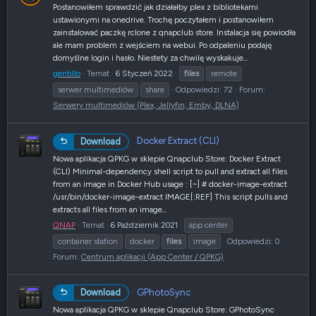
Postanowiłem sprawdzić jak działałby plex z bibliotekami
ustawionymi na onedrive. Trochę poczytałem i postanowiłem
zainstalować paczkę rclone z qnapclub store. Instalacja się powiodła
ale mam problem z wejściem na webui. Po odpaleniu podaję
domyślne login i hasło. Niestety za chwilę wyskakuje...
gentillo
Temat
6 Styczeń 2022
files
remote
serwer multimediów
share
Odpowiedzi: 72
Forum:
Serwery multimediów (Plex, Jellyfin, Emby, DLNA)
Docker Extract (CLI)
Download
Nowa aplikacja QPKG w sklepie Qnapclub Store: Docker Extract
(CLI) Minimal-dependency shell script to pull and extract all files
from an image in Docker Hub usage : [~] # docker-image-extract
/usr/bin/docker-image-extract IMAGE[:REF] This script pulls and
extracts all files from an image...
QNAP
Temat
6 Październik 2021
app center
container station
docker
files
image
Odpowiedzi: 0
Forum:
Centrum aplikacji (App Center / QPKG)
GPhotoSync
Download
Nowa aplikacja QPKG w sklepie Qnapclub Store: GPhotoSync