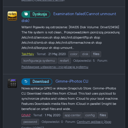
Examination failed(Cannot unmount
Dyskusja
disk)
Witam! Pojawiło się ostrzeżenie: [RAID5 Disk Volume: Drive123456]
The file system is not clean... Przeprowadziłem poniższą procedurę:
/etc/init.d/services.sh stop /etc/init.d/opentftp.sh stop
/etc/init.d/smb.sh stop /etc/init.d/timemachine.sh stop
/etc/init.d/bonjour.sh stop umount...
TakiMaly
Temat
21 Maj 2020
color
disk
files
konfiguracja systemu
restart
Odpowiedzi: 5
Forum:
Podstawowe ustawienia i inicjalizacja systemu
Gimme-iPhotos CLI
Download
Nowa aplikacja QPKG w sklepie Qnapclub Store: Gimme-iPhotos
CLI Download media files from iCloud. This tool uses pyicloud to
synchronize photos and videos from iCloud to your local machine.
Features Downloads media files from iCloud in parallel (might be
beneficial on small files and wide...
QNAP
Temat
1 Maj 2020
app center
config
files
password
Odpowiedzi: 0
Forum:
Centrum aplikacji (App