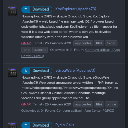
KodExplorer (Apache73)
Download
Nowa aplikacja QPKG w sklepie Qnapclub Store: KodExplorer
(Apache73) A web based file manager,web IDE / browser based
code editor http://kodcloud.com KodExplorer is a file manager for
web. It is also a web code editor, which allows you to develop
websites directly within the web browser.You...
QNAP
Temat
26 Kwiecień 2020
app center
files
folder
php
support
Odpowiedzi: 0
Forum:
Centrum aplikacji (App
Center / QPKG)
eGrouWare (Apache73)
Download
Nowa aplikacja QPKG w sklepie Qnapclub Store: eGrouWare
(Apache73) Web based groupware server written in PHP, forum at
https://help.egroupware.org/ https://www.egroupware.org/ Online
Groupware Calendar Online Calendar Schedule meetings,
vacations and group appointments online! The...
QNAP
Temat
26 Kwiecień 2020
app center
files
online
Odpowiedzi: 0
Forum:
Centrum aplikacji (App Center / QPKG)
Pydio Cells
Download