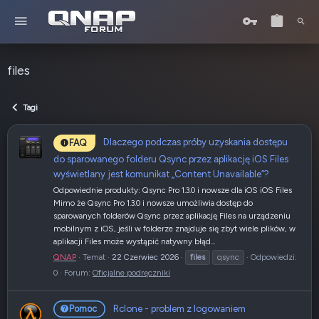
files
Tagi
Dlaczego podczas próby uzyskania dostępu
FAQ
do sparowanego folderu Qsync przez aplikację iOS Files
wyświetlany jest komunikat „Content Unavailable”?
Odpowiednie produkty: Qsync Pro 1.3.0 i nowsze dla iOS iOS Files
Mimo że Qsync Pro 1.3.0 i nowsze umożliwia dostęp do
sparowanych folderów Qsync przez aplikację Files na urządzeniu
mobilnym z iOS, jeśli w folderze znajduje się zbyt wiele plików, w
aplikacji Files może wystąpić natywny błąd...
QNAP
Temat
22 Czerwiec 2026
files
qsync
Odpowiedzi:
0
Forum:
Oficjalne podręczniki
Rclone - problem z logowaniem
Pomoc