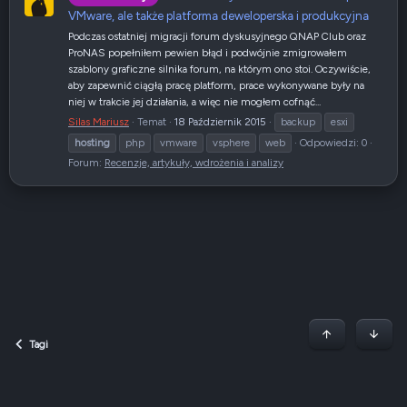
VMware, ale także platforma deweloperska i produkcyjna
Podczas ostatniej migracji forum dyskusyjnego QNAP Club oraz
ProNAS popełniłem pewien błąd i podwójnie zmigrowałem
szablony graficzne silnika forum, na którym ono stoi. Oczywiście,
aby zapewnić ciągłą pracę platform, prace wykonywane były na
niej w trakcie jej działania, a więc nie mogłem cofnąć...
Silas Mariusz
Temat
18 Październik 2015
backup
esxi
hosting
php
vmware
vsphere
web
Odpowiedzi: 0
Forum:
Recenzje, artykuły, wdrożenia i analizy
Początek stron
Dół
Tagi