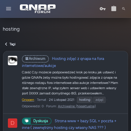
hosting
Tagi
Hosting zdjęć z qnapa na fora
Archiwum
internetowe/aukcje
Cześć Czy możecie podpowiedzieć krok po kroku jak ustawić i
gdzie QNAPa żeby można było hostingować zdjęcia z qnapa na
różnego rodzaju fora internetowe albo aukcje internetowe? Mam
stałe zewnętrzne IP, włączyłem serwer web i ustawiłem własny
port (XXXX zamiast domyślnego 80), przekierowałem...
Grippen
Temat
24 Listopad 2021
hosting
zdjęć
Odpowiedzi: 0
Forum:
Archiwalne (Nieaktualne)
Strona www + bazy SQL + poczta +
Dyskusja
D
inne ( zewnętrzny hosting czy własny NAS ??? )