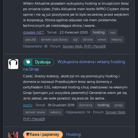
Witam Aktualnie posiadam wykupiony hosting w linuxpl.com teraz
po zmianie cyber_Folks Aktualnie mam konto WPRO Czytam różne
opinie i nie są już pozytywne jak to było wcześniej przed wejściem
w korporację. Strona ogólnie odpukać nie mam problemów
technicznych jak niedziałająca strona / awarie...
dziadek-NET
Temat
22 Kwiecień 2020
hosting
nas
poczta
serwer pocztowy
sql
strona
www
własny
Odpowiedzi: 36
Forum:
Serwer Web, PHP i MariaDB
Wykupiona domena i własny hosting
Dyskusja
na Qnap
Cześć, Drodzy koledzy, skończył mi się promocyjny hosting i
domena w nazwa.pl Przedłużyłem teraz samą domenę z
certyfikatem SSL natomiast hosting chcę zrealizować na własnym
Qnap (pomijam już wszystkie parametry) Generalnie wiem jak się
za to zabrać, ale wole poradzić się jeszcze. Do sedna...
apofis
Temat
19 Grudzień 2019
domena
hosting
qnap
serwer www
własny
Odpowiedzi: 14
Forum:
Serwer Web,
PHP i MariaDB
Hosting
Kawa i papierosy