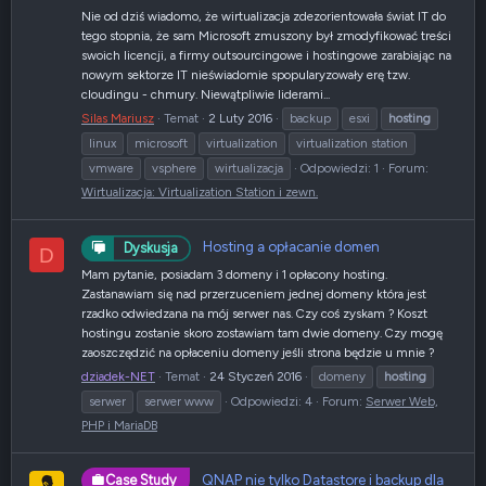
Nie od dziś wiadomo, że wirtualizacja zdezorientowała świat IT do
tego stopnia, że sam Microsoft zmuszony był zmodyfikować treści
swoich licencji, a firmy outsourcingowe i hostingowe zarabiając na
nowym sektorze IT nieświadomie spopularyzowały erę tzw.
cloudingu - chmury. Niewątpliwie liderami...
Silas Mariusz
Temat
2 Luty 2016
backup
esxi
hosting
linux
microsoft
virtualization
virtualization station
vmware
vsphere
wirtualizacja
Odpowiedzi: 1
Forum:
Wirtualizacja: Virtualization Station i zewn.
Hosting a opłacanie domen
Dyskusja
D
Mam pytanie, posiadam 3 domeny i 1 opłacony hosting.
Zastanawiam się nad przerzuceniem jednej domeny która jest
rzadko odwiedzana na mój serwer nas. Czy coś zyskam ? Koszt
hostingu zostanie skoro zostawiam tam dwie domeny. Czy mogę
zaoszczędzić na opłaceniu domeny jeśli strona będzie u mnie ?
dziadek-NET
Temat
24 Styczeń 2016
domeny
hosting
serwer
serwer www
Odpowiedzi: 4
Forum:
Serwer Web,
PHP i MariaDB
QNAP nie tylko Datastore i backup dla
Case Study