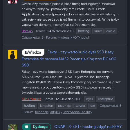
Cześć, czy możecie polecić jakąś firmę hostingową? Docelowo
chiałbym, żeby był postawiony tam Oracle Linux i Oracle
Application Express (prawdopodobnie instatalowane we własnym
zakresie - nie sądze żeby jakaś firma mi to postawiła). Fajnie jakby
zapewniała domenę + certyfikat ssl (nie znam się...
Damian
Temat
24 Wrzesień 2019
hosting
linux
oracle
Odpowiedzi: 5
Forum:
Hydepark (Off-topic)
Fakty – czy warto kupić dysk SSD klasy
Wiedza
Enterprise do serwera NAS? Recenzja Kingston DC400
SSD
Fakty – czy warto kupić dysk SSD klasy Enterprise do serwera
NAS? Autor: Silas, Mariusz - QNAP Systems, Inc. Recenzja
Kingston DC400 SSD Dyski klasy korporacyjnej oferowane są przez
największych producentów dysków SSD i stosowane na całym
świecie. Klasa ta została zaprojektowania dla...
Silas Mariusz
Temat
12 Grudzień 2018
dysk
enterprise
hosting
kingston
recenzja
serwer
ssd
Odpowiedzi: 6
Forum:
Recenzje, artykuły, wdrożenia i analizy
QNAP TS-451 - hosting zdjęć na EBAY
Dyskusja