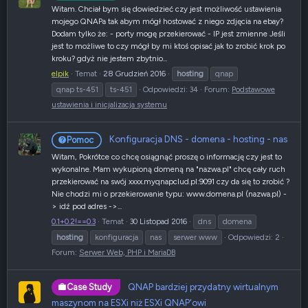
Witam. Chciał bym się dowiedzieć czy jest możliwość ustawienia
mojego QNAPa tak abym mógł hostować z niego zdjęcia na ebay?
Dodam tylko że: - porty mogę przekierować - IP jest zmienne Jeśli
jest to możliwe to czy mógł by mi ktoś opisać jak to zrobić krok po
kroku? gdyż nie jestem zbytnio...
elpik
Temat
28 Grudzień 2016
hosting
qnap
qnap ts-451
ts-451
Odpowiedzi: 34
Forum:
Podstawowe
ustawienia i inicjalizacja systemu
Konfiguracja DNS - domena - hosting - nas
Pomoc
Witam, Pokrótce co chcę osiągnąć proszę o informację czy jest to
wykonalne. Mam wykupioną domeną na "nazwa.pl" chcę cały ruch
przekierować na swój xxxx.myqnapclud.pl:9091 czy da się to zrobić ?
Nie chodzi mi o przekierowanie typu: www.domena.pl (nazwa.pl) -
> idź pod adres ->...
0.1+0.2!==0.3
Temat
30 Listopad 2016
dns
domena
hosting
konfiguracja
nas
serwer www
Odpowiedzi: 2
Forum:
Serwer Web, PHP i MariaDB
QNAP bardziej przydatny wirtualnym
Case Study
maszynom na ESXi niż ESXi QNAP'owi