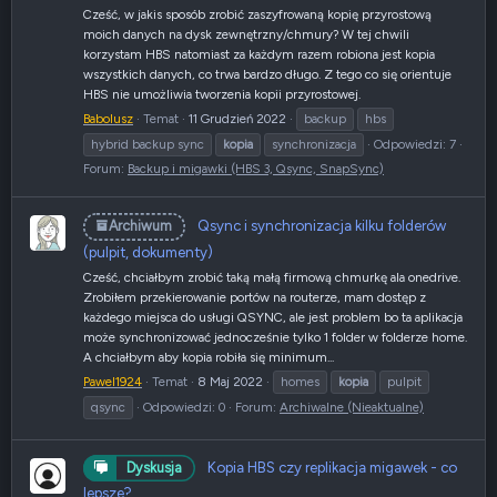
Cześć, w jakis sposób zrobić zaszyfrowaną kopię przyrostową
moich danych na dysk zewnętrzny/chmury? W tej chwili
korzystam HBS natomiast za każdym razem robiona jest kopia
wszystkich danych, co trwa bardzo długo. Z tego co się orientuje
HBS nie umożliwia tworzenia kopii przyrostowej.
Babolusz
Temat
11 Grudzień 2022
backup
hbs
hybrid backup sync
kopia
synchronizacja
Odpowiedzi: 7
Forum:
Backup i migawki (HBS 3, Qsync, SnapSync)
Qsync i synchronizacja kilku folderów
Archiwum
(pulpit, dokumenty)
Cześć, chciałbym zrobić taką małą firmową chmurkę ala onedrive.
Zrobiłem przekierowanie portów na routerze, mam dostęp z
każdego miejsca do usługi QSYNC, ale jest problem bo ta aplikacja
może synchronizować jednocześnie tylko 1 folder w folderze home.
A chciałbym aby kopia robiła się minimum...
Pawel1924
Temat
8 Maj 2022
homes
kopia
pulpit
qsync
Odpowiedzi: 0
Forum:
Archiwalne (Nieaktualne)
Kopia HBS czy replikacja migawek - co
Dyskusja
lepsze?