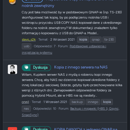
nośnik zewnętrzny
Czy jest taka możliwość by w podstawowym QNAP-ie (np. TS-230)
skonfigurować tak kopię, by po podłączeniu nośnika USB i
wciśnięciu przycisku USB COPY NAS kopiował dane z określonego
folderu na nośnik zewnętrzny? W dokumentacji znalazłem tylko
informację o kopiowaniu z USB do QNAP-a. Model...
slavo_s2k
Temat
2 Wrzesień 2021
kopia
qnap
ts-230
usb
Odpowiedzi: 7
Forum:
Podstawowe ustawienia i
inicjalizacja systemu
Kopia z innego serwera na NAS
Dyskusja
Witam, Kupiłem serwer NAS z myślą o robieniu kopi innego
serwera. Chcę, aby NAS raz dziennie kopiował określone foldery z
innej lokalizacji sieciowej. Dobrze, gdyby było przechowywane kilka
wersji z różnych dni. Zamapowałem odpowiednie foldery za
pomocą Hybrid Mount, ale w HBS nie są niestety...
onejl
Temat
1 Wrzesień 2021
backup
innego
kopia
nas
Odpowiedzi: 10
Forum:
Backup i migawki (HBS 3, Qsync,
SnapSync)
KOPIA DANYCH z jednego QNAP na
Dyskusja