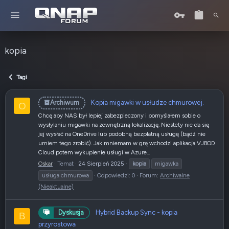
kopia
Tagi
Kopia migawki w usłudze chmurowej.
Archiwum
O
Chcę aby NAS był lepiej zabezpieczony i pomyślałem sobie o
wysłylaniu migawki na zewnętrzną lokalizację. Niestety nie da się
jej wysłać na OneDrive lub podobną bezpłatną usługę (bądź nie
umiem tego zrobić). Jak mniemam w grę wchodzi aplikacja VJBOD
Cloud potem wykupienie usługi w Azure...
Oskar
Temat
24 Sierpień 2025
kopia
migawka
usługa chmurowa
Odpowiedzi: 0
Forum:
Archiwalne
(Nieaktualne)
Hybrid Backup Sync - kopia
Dyskusja
B
przyrostowa