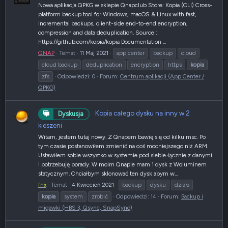
Nowa aplikacja QPKG w sklepie Qnapclub Store: Kopia (CLI) Cross-
platform backup tool for Windows, macOS & Linux with fast,
incremental backups, client-side end-to-end encryption,
compression and data deduplication. Source :
https://github.com/kopia/kopia Documentation ...
QNAP
Temat
11 Maj 2021
app center
backup
cloud
cloud backup
deduplication
encryption
https
kopia
zfs
Odpowiedzi: 0
Forum:
Centrum aplikacji (App Center /
QPKG)
Kopia całego dysku na inny w 2
Dyskusja
kieszeni
Witam, jestem tutaj nowy. Z Qnapem bawię się od kilku msc. Po
tym czasie postanowiłem zmienić na coś mocniejszego niż ARM.
Ustawiłem sobie wszystko w systemie pod siebie łącznie z danymi
i potrzebuję porady. W moim Qnapie mam 1 dysk z Woluminem
statycznym. Chciałbym sklonować ten dysk abym w...
fnx
Temat
4 Kwiecień 2021
backup
dysku
działa
kopia
system
zrobić
Odpowiedzi: 14
Forum:
Backup i
migawki (HBS 3, Qsync, SnapSync)