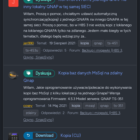
J
inny lokalny QNAP w tej samej SIECI
Witam, Proszę o pomoc, chciałbym ustawić automatyczną
synchronizację(kopię) z jednego QNAPA na innego QNAPA w tej
samej sieci. Proszę o pomoc, bo w HBS 3 nie widzę kopi z loklanego
na loklanego QNAPA tylko na zdlanego. Jestem mało biegły w tych
tematach, dlatego będę wdzięczny za...
jari990
Temat
19 Sierpień 2021
kopia
qnap
ts-451
ts-453u
Odpowiedzi: 5
Forum:
Backup i migawki (HBS 3,
Qsync, SnapSync)
Kopia baz danych MsSql na zdalny
Dyskusja
Qnap
Witam, Jakie oprogramowanie używacie/polecacie do wykonywania
kopii baz MsSql z kilku lokalizacji na jednego Qnapa? Wersja
oprogramowania Firmware: 4.5.3 Model serwera: QNAP TS-351
cosey
Temat
14 Maj 2021
kopia
mssql
qnap
ts-351
zdalny
Odpowiedzi: 2
Forum:
Backup i migawki (HBS 3,
Qsync, SnapSync)
Kopia (CLI)
Download