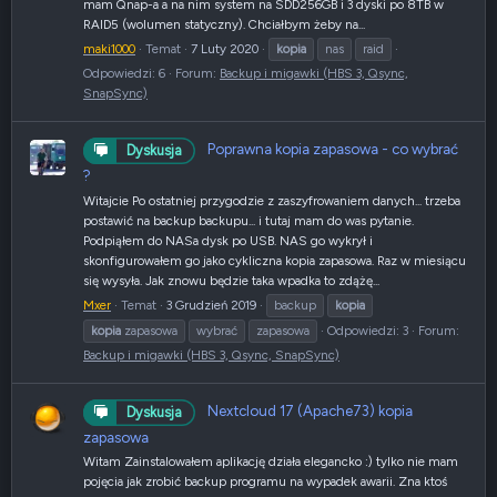
mam Qnap-a a na nim system na SDD256GB i 3 dyski po 8TB w
RAID5 (wolumen statyczny). Chciałbym żeby na...
maki1000
Temat
7 Luty 2020
kopia
nas
raid
Odpowiedzi: 6
Forum:
Backup i migawki (HBS 3, Qsync,
SnapSync)
Poprawna kopia zapasowa - co wybrać
Dyskusja
?
Witajcie Po ostatniej przygodzie z zaszyfrowaniem danych... trzeba
postawić na backup backupu... i tutaj mam do was pytanie.
Podpiąłem do NASa dysk po USB. NAS go wykrył i
skonfigurowałem go jako cykliczna kopia zapasowa. Raz w miesiącu
się wysyła. Jak znowu będzie taka wpadka to zdążę...
Mxer
Temat
3 Grudzień 2019
backup
kopia
kopia
zapasowa
wybrać
zapasowa
Odpowiedzi: 3
Forum:
Backup i migawki (HBS 3, Qsync, SnapSync)
Nextcloud 17 (Apache73) kopia
Dyskusja
zapasowa
Witam Zainstalowałem aplikację działa elegancko :) tylko nie mam
pojęcia jak zrobić backup programu na wypadek awarii. Zna ktoś