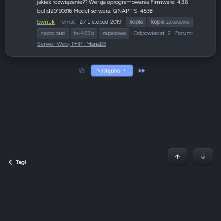
jakieś rozwiązanie?? Wersja oprogramowania Firmware: 4.3.6
bulid20190316 Model serwera: QNAP TS-453B
bwnuk
Temat
27 Listopad 2019
kopia
kopia
zapasowa
nextcloud
ts-453b
zapasowa
Odpowiedzi: 2
Forum:
Serwer Web, PHP i MariaDB
Ostatni
1/3
Następna
Początek stron
Dół
Tagi
Dark v2 — Graphite
Polski (PL)
Regulamin
Polityka prywatności
Jak korzystać z forum?
R
S