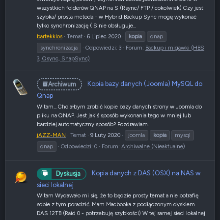
wszystkich folderów QNAP na S (Rsync/ FTP / cokolwiek) Czy jest
szybka/ prosta metoda - w Hybrid Backup Sync mogę wykonać
tylko synchronizację ( S nie obsługuje...
bartekklos
Temat
6 Lipiec 2020
kopia
qnap
synchronizacja
Odpowiedzi: 3
Forum:
Backup i migawki (HBS
3, Qsync, SnapSync)
Kopia bazy danych (Joomla) MySQL do
Archiwum
Qnap
Witam... Chciałbym zrobić kopie bazy danych strony w Joomla do
pliku na QNAP. Jest jakiś sposób wykonania tego w mniej lub
bardziej automatyczny sposób? Pozdrawiam.
jAZZ-MAN
Temat
9 Luty 2020
joomla
kopia
mysql
qnap
Odpowiedzi: 0
Forum:
Archiwalne (Nieaktualne)
Kopia danych z DAS (OSX) na NAS w
Dyskusja
sieci lokalnej
Witam Wydawało mi się, że to będzie prosty temat a nie potrafię
sobie z tym poradzić. Mam Macbooka z podłączonym dyskiem
DAS 12TB (Raid 0 - potrzebuję szybkości) W tej samej sieci lokalnej