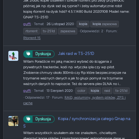
Jak zrobić kopie ustawień i torków rtorrent pro żeby przywrócić
później jak np. dysk ssd się rypnie? i żeby automatycznie robił
kopię rtorrent na dysk hdd? 4.5.1.1480 Build 20201108 Model name:
QNAP TS-251D
guffi
Temat
26 Listopad 2020
kopia
kopia
zapasowa
rtorrent
ts-251d
zapasowa
Odpowiedzi: 2
Forum:
Rtorrent 15
Jaki raid w TS-251D
Dyskusja
Witam Poradźcie mi jaką macierz wybrać do ściągania z
prywatnych trackerów, kodi np. wtyczka ipla czy wp pilot.
Zrobienie chmury około 300mb czy ftp które bezpieczniejsze na
trzymanie ważnych danych a jak to głupi pomysł na trzymanie
ważnych danych to napiszcie. Też do servera plex DLNA no i...
guffi
Temat
13 Sierpień 2020
color
kopia
raid
ts-251d
Odpowiedzi: 17
Forum:
RAID, woluminy, system plików, ZFS i
cache
Kopia / synchronizacja całego Qnap na
Dyskusja
S
Witam wszystkich szukałem ale nie znalazłem... chciałbym
stworzyć kopię plików / zsynchronizować jednostronnie dane w