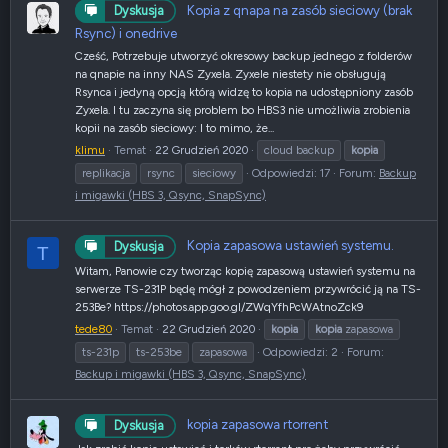
Kopia z qnapa na zasób sieciowy (brak
Dyskusja
Rsync) i onedrive
Cześć, Potrzebuje utworzyć okresowy backup jednego z folderów
na qnapie na inny NAS Zyxela. Zyxele niestety nie obsługują
Rsynca i jedyną opcją którą widzę to kopia na udostępniony zasób
Zyxela. I tu zaczyna się problem bo HBS3 nie umożliwia zrobienia
kopii na zasób sieciowy: I to mimo, że...
klimu
Temat
22 Grudzień 2020
cloud backup
kopia
replikacja
rsync
sieciowy
Odpowiedzi: 17
Forum:
Backup
i migawki (HBS 3, Qsync, SnapSync)
Kopia zapasowa ustawień systemu.
Dyskusja
T
Witam, Panowie czy tworząc kopię zapasową ustawień systemu na
serwerze TS-231P będę mógł z powodzeniem przywrócić ją na TS-
253Be? https://photos.app.goo.gl/ZWqYfhPcWAtnoZck9
tede80
Temat
22 Grudzień 2020
kopia
kopia
zapasowa
ts-231p
ts-253be
zapasowa
Odpowiedzi: 2
Forum:
Backup i migawki (HBS 3, Qsync, SnapSync)
kopia zapasowa rtorrent
Dyskusja