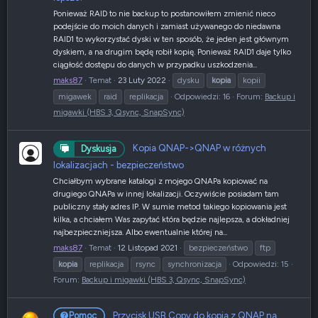
Ponieważ RAID to nie backup to postanowiłem zmienić nieco
podejście do moich danych i zamiast używanego do niedawna
RAID1 to wykorzystać dyski w ten sposób, że jeden jest głównym
dyskiem, a na drugim będę robił kopię. Ponieważ RAID1 daje tylko
ciągłość dostępu do danych w przypadku uszkodzenia...
maks87
Temat
23 Luty 2022
dysku
kopia
kopii
migawek
raid
replikacja
Odpowiedzi: 16
Forum:
Backup i
migawki (HBS 3, Qsync, SnapSync)
Kopia QNAP->QNAP w różnych
Dyskusja
lokalizacjach - bezpieczeństwo
Chciałbym wybrane katalogi z mojego QNAPa kopiować na
drugiego QNAPa w innej lokalizacji. Oczywiście posiadam tam
publiczny stały adres IP. W sumie metod takiego kopiowania jest
kilka, a chciałem Was zapytać która będzie najlepsza, a dokładniej
najbezpieczniejsza. Albo ewentualnie której na...
maks87
Temat
12 Listopad 2021
bezpieczeństwo
ftp
kopia
replikacja
rsync
synchronizacja
Odpowiedzi: 15
Forum:
Backup i migawki (HBS 3, Qsync, SnapSync)
Przycisk USB Copy do kopia z QNAP na
Pomoc