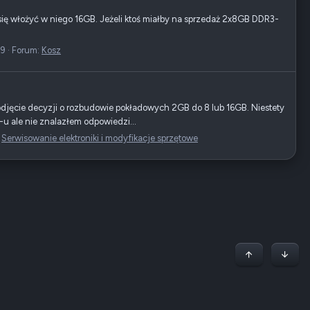
ię włożyć w niego 16GB. Jeżeli ktoś miałby na sprzedaż 2x8GB DDR3-
 9
Forum:
Kosz
djęcie decyzji o rozbudowie pokładowych 2GB do 8 lub 16GB. Niestety
u ale nie znalazłem odpowiedzi...
:
Serwisowanie elektroniki i modyfikacje sprzętowe
Początek stron
Dół