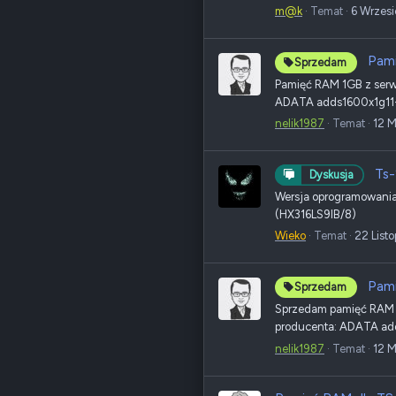
m@k
Temat
6 Wrzes
Pam
Sprzedam
Pamięć RAM 1GB z serw
ADATA adds1600x1g11-bs
nelik1987
Temat
12 
Ts-
Dyskusja
Wersja oprogramowani
(HX316LS9IB/8)
Wieko
Temat
22 List
Pam
Sprzedam
Sprzedam pamięć RAM 1
producenta: ADATA adds
nelik1987
Temat
12 