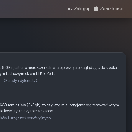
Zaloguj
Załóż konto
GB i jest ono nierozszerzalne, ale proszę ale zaglądając do środka
szym fachowym okiem LTK 9.2S to...
.. (Porady i dylematy)
6GB ram działa (2x8gb), to czy ktoś miał przyjemność testować w tym
ości, tylko czy to ma szanse...
ków i urządzeń peryferyjnych