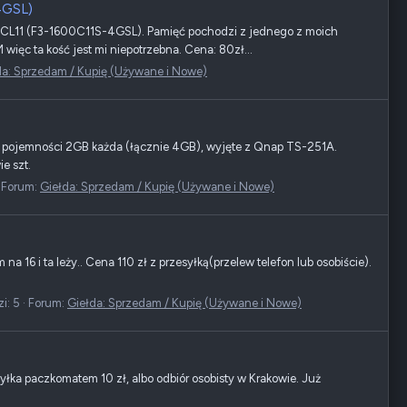
4GSL)
, CL11 (F3-1600C11S-4GSL). Pamięć pochodzi z jednego z moich
ięc ta kość jest mi niepotrzebna. Cena: 80zł...
da: Sprzedam / Kupię (Używane i Nowe)
pojemności 2GB każda (łącznie 4GB), wyjęte z Qnap TS-251A.
e szt.
Forum:
Giełda: Sprzedam / Kupię (Używane i Nowe)
6 i ta leży.. Cena 110 zł z przesyłką(przelew telefon lub osobiście).
i: 5
Forum:
Giełda: Sprzedam / Kupię (Używane i Nowe)
ka paczkomatem 10 zł, albo odbiór osobisty w Krakowie. Już