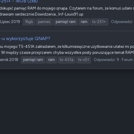
251+ - 16GB (2x8)
 dokupić pamięć RAM do mojego qnapa. Czytałem na forum, że komuś udało s
zdrawiam serdecznie:Dowidzenia:, Inf-Louis91 up
 Lipiec 2019
16gb
pamieć
pamięć
ram
ram
ts-251+
Odpowiedzi:
M-u wykorzystuje QNAP?
pu mojego TS-451A zakładałem, że kilkumiesięczne użytkowanie ułatwi mi po
 W między czasie przejrzałem chyba wszystkie posty poruszające temat RAM-
ernik 2018
pamięć
ram
ram
ts-451a
ts-x51
Odpowiedzi: 9
Forum