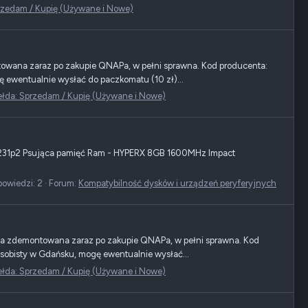
rzedam / Kupię (Używane i Nowe)
owana zaraz po zakupie QNAPa, w pełni sprawna. Kod producenta:
ę ewentualnie wysłać do paczkomatu (10 zł)...
ełda: Sprzedam / Kupię (Używane i Nowe)
-231p2 Psująca pamięć Ram - HYPERX 8GB 1600MHz Impact
owiedzi: 2
Forum:
Kompatybilność dysków i urządzeń peryferyjnych
wa zdemontowana zaraz po zakupie QNAPa, w pełni sprawna. Kod
osobisty w Gdańsku, mogę ewentualnie wysłać...
ełda: Sprzedam / Kupię (Używane i Nowe)