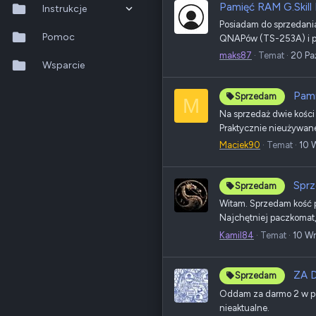
Pamięć RAM G.Skill
Instrukcje
Posiadam do sprzedani
QTS 5.2.x
Pomoc
QNAPów (TS-253A) i pra
maks87
Temat
20 Pa
QuTS hero h6.0.x
Wsparcie
QuMagie
Pam
Sprzedam
M
Na sprzedaż dwie kośc
Hybrid Backup Sync
Praktycznie nieużywane
Maciek90
Temat
10 
Qfile Pro
HA Manager
Sprz
Sprzedam
Witam. Sprzedam kość p
QuWAN
Najchętniej paczkomat
QuRouter
Kamil84
Temat
10 W
QSS
ZA 
Sprzedam
Oddam za darmo 2 w peł
nieaktualne.