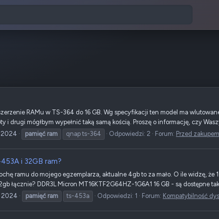
erzenie RAMu w TS-364 do 16 GB. Wg specyfikacji ten model ma wlutowane 8 
loty i drugi mógłbym wypełnić taką samą kością. Proszę o informację, czy Wa
c 2024
pamięć
ram
qnap ts-364
Odpowiedzi: 2
Forum:
Przed zakupem.
453A i 32GB ram?
ochę ramu do mojego egzemplarza, aktualne 4gb to za mało. O ile widzę, że 1
2gb łącznie? DDR3L Micron MT16KTF2G64HZ-1G6A1 16 GB - są dostępne takie k
y 2024
pamięć
ram
ts-453a
Odpowiedzi: 1
Forum:
Kompatybilność dys