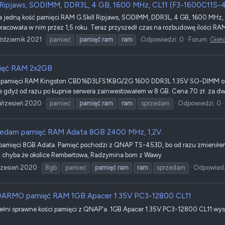
 Ripjaws, SODIMM, DDR3L, 4 GB, 1600 MHz, CL11 (F3-1600C11S-
a jedną kość pamięci RAM G.Skill Ripjaws, SODIMM, DDR3L, 4 GB, 1600 MHz
cowała w nim przez 1,5 roku. Teraz przyszedł czas na rozbudowę ilości RAM w
ździernik 2021
pamieć
pamięć
ram
ram
Odpowiedzi: 0
Forum:
Gieł
ięć RAM 2x2GB
i pamięci RAM Kingston CBD16D3LFS1KBG/2G 1600 DDR3L 1.35V SO-DIMM o 
 gdyż od razu po kupnie serwera zainwestowałem w 8 GB. Cena 70 zł. za dwi
Wrzesień 2020
pamieć
pamięć
ram
ram
sprzedam
Odpowiedzi: 0
edam pamięć RAM Adata 8GB 2400 MHz, 1,2V.
amięci 8GB Adata. Pamięć pochodzi z QNAP TS-453D, bo od razu zmieniłem na 1
, chyba że okolice Rembertowa, Radzymina bom z Wawy
rzesień 2020
8gb
pamieć
pamięć
ram
ram
sprzedam
Odpowiedz
DARMO pamięć RAM 1GB Apacer 1.35V PC3-12800 CL11
ni sprawne kości pamięci z QNAP'a. 1GB Apacer 1.35V PC3-12800 CL11 wysył