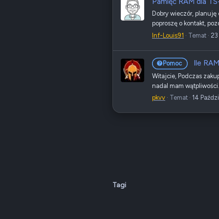
Pamięć RAM dla TS-
Dobry wieczór, planuję
poproszę o kontakt, po
Inf-Louis91
Temat
23
Ile RA
Pomoc
Witajcie, Podczas zaku
nadal mam wątpliwości.
pkvv
Temat
14 Paździ
Tagi