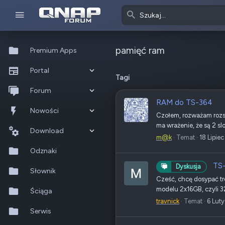
pamięć ram
Premium Apps
Portal
Tagi
Co nowego?
Forum
RAM do TS-364
Ostatnia aktywność
Nowe posty
Nowości
Czołem, rozważam rozsz
ma wrażenie, że są 2 s
Popularne
Nowe posty
Download
m@k
Temat
18 Lipie
Szukaj na forum
Wszystkie posty
Szukaj zasobów
Odznaki
TS-
Dyskusja
Nowe zasoby
Słownik
Cześć, chcę dosypać tr
modelu 2x16GB, czyli 3
Ostatnia aktywność
Ściąga
travnick
Temat
6 Lut
Serwis