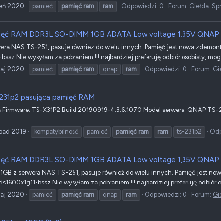
ień 2020
pamieć
pamięć
ram
ram
Odpowiedzi: 0
Forum:
Giełda: Sp
ięć RAM DDR3L SO-DIMM 1GB ADATA Low voltage 1,35V QNAP
era NAS TS-251, pasuje równiez do wielu innych. Pamięć jest nowa zdemont
sz Nie wysyłam za pobraniem !!! najbardziej preferuję odbiór osobisty, mog
Maj 2020
pamieć
pamięć
ram
qnap
ram
Odpowiedzi: 0
Forum:
Gi
231p2 pasująca pamięć RAM
a Firmware: TS-X31P2 Build 20190919-4.3.6.1070 Model serwera: QNAP TS
opad 2019
kompatybilność
pamieć
pamięć
ram
ram
ts-231p2
Odp
ięć RAM DDR3L SO-DIMM 1GB ADATA Low voltage 1,35V QNAP
GB z serwera NAS TS-251, pasuje również do wielu innych. Pamięć jest no
1600x1g11-bssz Nie wysyłam za pobraniem !!! najbardziej preferuję odbiór 
Maj 2020
pamieć
pamięć
ram
qnap
ram
Odpowiedzi: 0
Forum:
Gi