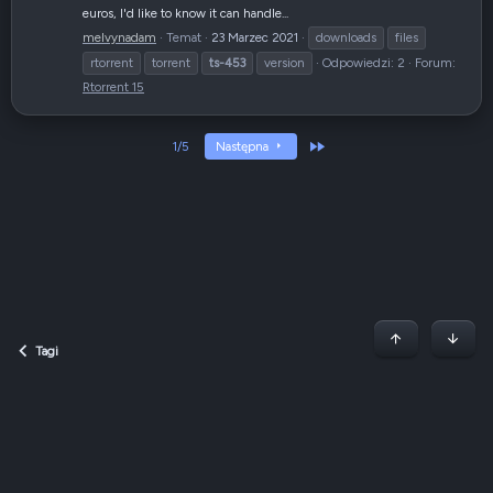
euros, I'd like to know it can handle...
melvynadam
Temat
23 Marzec 2021
downloads
files
rtorrent
torrent
ts-453
version
Odpowiedzi: 2
Forum:
Rtorrent 15
Ostatni
1/5
Następna
Początek stron
Dół
Tagi
Dark v2 — Graphite
Polski (PL)
Regulamin
Polityka prywatności
Jak korzystać z forum?
R
S
S