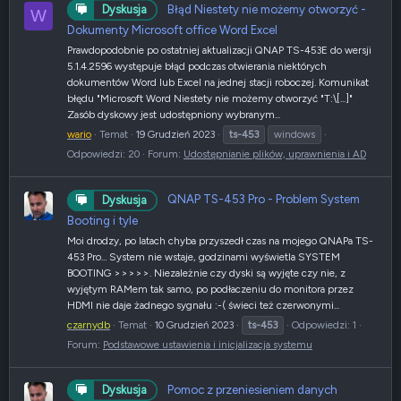
Błąd Niestety nie możemy otworzyć -
Dyskusja
W
Dokumenty Microsoft office Word Excel
Prawdopodobnie po ostatniej aktualizacji QNAP TS-453E do wersji
5.1.4.2596 występuje błąd podczas otwierania niektórych
dokumentów Word lub Excel na jednej stacji roboczej. Komunikat
błędu "Microsoft Word Niestety nie możemy otworzyć "T:\[...]"
Zasób dyskowy jest udostępniony wybranym...
wario
Temat
19 Grudzień 2023
ts-453
windows
Odpowiedzi: 20
Forum:
Udostępnianie plików, uprawnienia i AD
QNAP TS-453 Pro - Problem System
Dyskusja
Booting i tyle
Moi drodzy, po latach chyba przyszedł czas na mojego QNAPa TS-
453 Pro... System nie wstaje, godzinami wyświetla SYSTEM
BOOTING >>>>>. Niezależnie czy dyski są wyjęte czy nie, z
wyjętym RAMem tak samo, po podłaczeniu do monitora przez
HDMI nie daje żadnego sygnału :-( świeci też czerwonymi...
czarnydb
Temat
10 Grudzień 2023
ts-453
Odpowiedzi: 1
Forum:
Podstawowe ustawienia i inicjalizacja systemu
Pomoc z przeniesieniem danych
Dyskusja