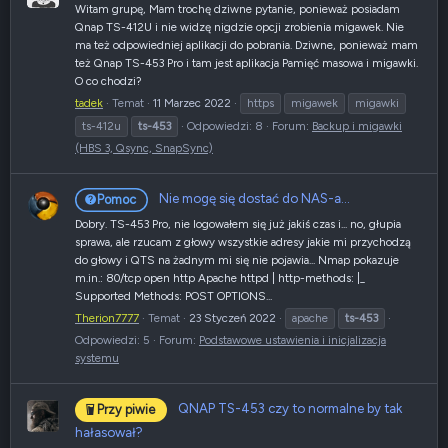
Witam grupę, Mam trochę dziwne pytanie, ponieważ posiadam
Qnap TS-412U i nie widzę nigdzie opcji zrobienia migawek. Nie
ma też odpowiedniej aplikacji do pobrania. Dziwne, ponieważ mam
też Qnap TS-453 Pro i tam jest aplikacja Pamięć masowa i migawki.
O co chodzi?
tadek
Temat
11 Marzec 2022
https
migawek
migawki
ts-412u
ts-453
Odpowiedzi: 8
Forum:
Backup i migawki
(HBS 3, Qsync, SnapSync)
Nie mogę się dostać do NAS-a...
Pomoc
Dobry. TS-453 Pro, nie logowałem się już jakiś czas i... no, głupia
sprawa, ale rzucam z głowy wszystkie adresy jakie mi przychodzą
do głowy i QTS na żadnym mi się nie pojawia... Nmap pokazuje
m.in.: 80/tcp open http Apache httpd | http-methods: |_
Supported Methods: POST OPTIONS...
Therion7777
Temat
23 Styczeń 2022
apache
ts-453
Odpowiedzi: 5
Forum:
Podstawowe ustawienia i inicjalizacja
systemu
QNAP TS-453 czy to normalne by tak
Przy piwie
hałasował?