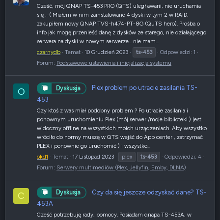
Cześć, mój QNAP TS-453 PRO (QTS) uległ awarii, nie uruchamia
się :-( Miałem w nim zainstalowane 4 dyski w tym 2 w RAID.
zakupiłem nowy QNAP TVS-h474-PT-8G (QuTS hero). Prośba o
info jak mogę przenieść danę z dysków ze starego, nie działającego
serwera na dyski w nowym serwerze... nie mam...
czarnydb
Temat
10 Grudzień 2023
ts-453
Odpowiedzi: 1
Forum:
Podstawowe ustawienia i inicjalizacja systemu
Plex problem po utracie zasilania TS-
Dyskusja
O
453
Czy ktoś z was miał podobny problem ? Po utracie zasilania i
ponownym uruchomieniu Plex (mój serwer /moje biblioteki ) jest
widoczny offline na wszystkich moich urządzeniach. Aby wszystko
wróciło do normy muszę w QTS wejść do App center , zatrzymać
PLEX i ponownie go uruchomić ) i wszystko...
okd1
Temat
17 Listopad 2023
plex
ts-453
Odpowiedzi: 4
Forum:
Serwery multimediów (Plex, Jellyfin, Emby, DLNA)
Czy da się jeszcze odzyskać dane? TS-
Dyskusja
C
453A
Cześć potrzebuję rady, pomocy. Posiadam qnapa TS-453A, w