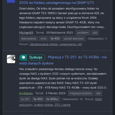
2004 do folderu udostępnionego na QNAP QTS
Dzień dobry, Od kilku lat posiadam skonfigurowany folder na
serwerze QNAP TES-1885U (serwer pracuje w domenie AD), do
tego folderu zapisywane są skany z urządzenia Ricoh 2004.
Niedawno nabyłem kolejny serwer QNAP TS-453E, który ma
częściowo odciążyć starszego brata. Skonfigurowałem ten nowy...
Michael85
Temat
29 Październik 2025
problem
qts
skanowanie
smb
ts-453
udział sieciowy
Odpowiedzi: 3
Forum:
Udostępnianie plików, uprawnienia i AD
Migracja z TS-251- do TS-453Be - nie
Dyskusja
widzi staraych dyskow
Nie znalazłem podobnego tematu dlatego tworze nowy: Do
nowego NAS z dyskiem SSD i nowym systemem, zainstalowałem
dyski ze starego NAS. Dyski jednak nie sa widoczne. Działały
poprzednio pojedynczo bez RAID. Stary NAS TS-251 dyski
pojedyncze - 3TB - 4TB Nowy NAS TS-453Be - nowy dysk SSD //...
krystianen
Temat
5 Marzec 2024
migracja dysków
ssd
ts-251
ts-453
ts-453
be
Odpowiedzi: 14
Forum:
RAID,
woluminy, system plików, ZFS i cache