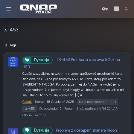
ts-453
Tagi
TS-453 Pro i karta sieciowa 5GbE na
Dyskusja
USB
Cześć wszystkim, naszło mnie, żeby spróbować uruchomić kartę
sieciową na USB na poczciwym 453 Pro. Kartę którą posiadam to
SABRENT NT-C5GA. Po podłączeni jej do NASa nie widać jej w
urządzeniach. Nie jestem zbyt biegły w Linuxie, ale to co udało mi
się ustalić i to co mi się wydaje to: [~] #...
Cacek
Temat
18 Grudzień 2025
karta rozszerzeń
linux
ts-453
Odpowiedzi: 2
Forum:
Sieć, routing i VPN (QNAP,
Qhora, Switch)
Problem z dostępem skanera Ricoh
Dyskusja
M