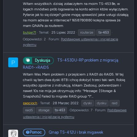
Witam wszystkich. dzisiaj zobaczyłem na moim TS-453 Be, w
logach mnóstwo prób logowania na konto admin które wyłączyłem.
Pytanie jak to się dzieje? gdzie mogę sprawdzić jakie usługi działają
na moim adresie w internecie? 1658780880 kolejna sprawa że
mam QNAPa za routerem
bulgar71
Temat
25 Lipiec 2022
routerze
ts-453
Odpowiedzi: 2
Forum:
Podstawowe ustawienia i inicjalizacja
systemu
TS-453DU-RP problem z migracją
Dyskusja
P
RAID1->RAID5
Witam Was. Mam problem z przejściem z RAID1 do RAID5. W tej
chwili są tam dwa dyski 8TB i chcę dołożyć trzeci taki sam. Robię
wszystko zgodnie z instrukcją, klikam Zastosuj, potwierdzam i
nawet 10s nie mija jak otrzymuję info: "Message: [Storage &
Snapshots] Failed to migrate RAID group "1"...
papcioch
Temat
28 Marzec 2022
dyski
dysku
raid
raid5
storage
ts-453
Odpowiedzi: 7
Forum:
Podstawowe
ustawienia i inicjalizacja systemu
Qnap TS-412U i brak migawek
Pomoc