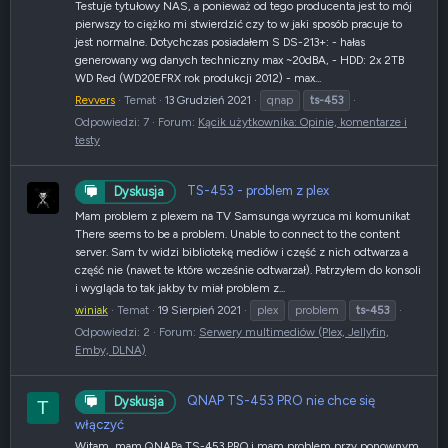
Testuje tytułowy NAS, a ponieważ od tego producenta jest to mój
pierwszy to ciężko mi stwierdzić czy to w jaki sposób pracuje to
jest normalne. Dotychczas posiadałem S DS-213+: - hałas
generowany wg danych techniczny max ~20dBA, - HDD: 2x 2TB
WD Red (WD20EFRX rok produkcji 2012) - max...
Revvers
Temat
13 Grudzień 2021
qnap
ts-453
Odpowiedzi: 7
Forum:
Kącik użytkownika: Opinie, komentarze i
testy
TS-453 - problem z plex
Dyskusja
Mam problem z plexem na TV Samsunga wyrzuca mi komunikat
There seems to be a problem. Unable to connect to the content
server. Sam tv widzi bibliotekę mediów i część z nich odtwarza a
część nie (nawet te które wcześnie odtwarzał). Patrzyłem do konsoli
i wygląda to tak jakby tv miał problem z...
winiak
Temat
19 Sierpień 2021
plex
problem
ts-453
Odpowiedzi: 2
Forum:
Serwery multimediów (Plex, Jellyfin,
Emby, DLNA)
QNAP TS-453 PRO nie chce się
Dyskusja
T
włączyć
Witam, mam QNAPa TS-453 PRO i mam problem przy ponownym