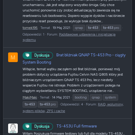
uruchamianiu. Jak jest włączony wszystko śmiga. Gdy chce
uruchomić ponownie czy zrobić aktualizację to zawiesza się na
resetowaniu lub bootowaniu. Dopiero wyjęcie dysków i naciśniecie
przycisku reset powoduje, że wykryje brak dysków...
tomek195
Temat
19 Maj 2021
qnap
ts-453
ts-453
pro
Odpowiedzi: 1
Forum:
Podstawowe ustawienia i inicjalizacja
systemu
Brat bliźniak QNAP TS-453 Pro - ciągły
Dyskusja
M
System Booting
Witajcie, temat wątku zacząłem od Brat bliźniak, ponieważ mój
problem dotyczy urządzenia Fujitsu Celvin NAS Q805 który jest
bliźniaczym urządzeniem QNAP TS 453 Pro, lecz niestety
wsparcie Fujitsu nie istnieje. Problem z urządzeniem polega na
ciągłym wyświetlaniu SYSTEM BOOTING, urządzenie nie...
MakiMaki
Temat
14 Maj 2021
booting
qnap
system
ts-453
ts-453
pro
Odpowiedzi: 4
Forum:
RAID, woluminy,
system plików, ZFS i cache
TS-453U Full firmware
Dyskusja
Witam Poszukuję firmware testowy lub full dla modelu TS-453U ,