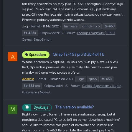
ten który znalazłem opisany jako TS-453U po wgraniu identyfikuje
się jako TS-453 Pro. NAS na nim uruchamia się , jest widziany
przez Qfinder Pro lecz nie można zaktualizować do nowszej wersji.
Firmware pobrany automatycznie wiesza...
Zaq
Temat
11 Maj 2021
firmware
qfinder pro
ts-453
ts-453
u
Odpowiedzi: 5
Forum:
Backup i migawki (HBS 3,
Qsync, SnapSync)
Qnap Ts-453 pro 8Gb 4x4Tb
Sprzedam
A
Witam, sprzedam QnapNAS Ts-453 pro 8Gb ply 4 szt. 4Tb WD
Red, Sprzedaje piniewaz stał się za mały. Nie bardzo wiem jaka
mialaby być cena wiec proszę o oferty.
Adamss
Temat
3 Kwiecień 2021
8gb
qnap
ts-453
ts-453
pro
Odpowiedzi: 15
Forum:
Giełda: Sprzedam / Kupię
(Używane i Nowe)
Trial version available?
Dyskusja
M
Right now I use uTorrent. I have a nice automated setup but it
requires a dedicated PC to be left on as my "downloads machine"
and I'd like to remove this piece of hardware and instead use
rtorrent on my TS-453. Before I bite the bullet and pay the 15