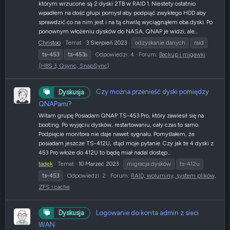
którym wrzucone są 2 dyski 2TB w RAID 1. Niestety ostatnio
wpadłem na dość głupi pomysł aby podpiąć zwykłego HDD aby
sprawdzić co na nim jest i na tą chwilę wyciągnąłem oba dyski. Po
ponownym włożeniu dysków do NASA, QNAP je widzi, ale...
Christoo
Temat
3 Sierpień 2023
odzyskanie danych
raid
ts-453
ts-453
a
Odpowiedzi: 4
Forum:
Backup i migawki
(HBS 3, Qsync, SnapSync)
Czy można przenieść dyski pomiędzy
Dyskusja
QNAPami?
Witam grupę Posiadam QNAP TS-453 Pro, który zawiesił się na
booting. Po wyjęciu dysków, restartowaniu, cały czas to samo.
Podpięcie monitora nie daje nawet sygnału. Pomyślałem, że
posiadam jeszcze TS-412U, stąd moje pytanie. Czy jak te 4 dyski z
453 Pro włoże do 412U to będę miał nadal dostęp...
tadek
Temat
10 Marzec 2023
migracja dysków
ts-412u
ts-453
Odpowiedzi: 2
Forum:
RAID, woluminy, system plików,
ZFS i cache
Logowanie do konta admin z sieci
Dyskusja
WAN