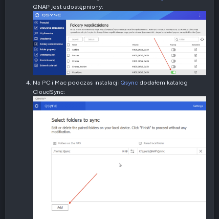
n
QNAP jest udostępniony:
e
Na PC i Mac podczas instalacji
Qsync
dodałem katalog
CloudSync: