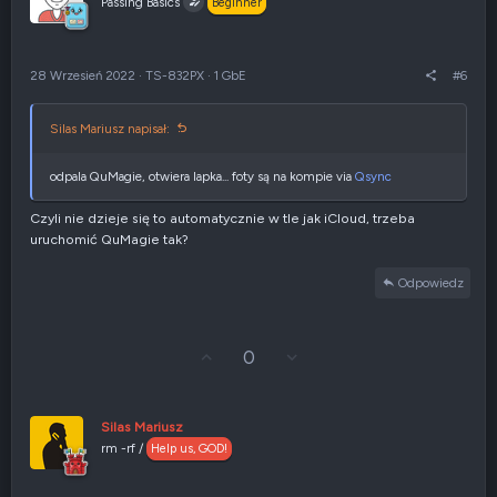
Passing Basics
Beginner
w
e
g
n
ó
i
r
e
28 Wrzesień 2022
·
TS-832PX
·
1 GbE
#6
ę
n
e
g
Silas Mariusz napisał:
a
t
y
odpala QuMagie, otwiera lapka... foty są na kompie via
Qsync
w
n
Czyli nie dzieje się to automatycznie w tle jak iCloud, trzeba
e
uruchomić QuMagie tak?
Odpowiedz
G
Z
0
ł
g
o
ł
s
o
u
s
Silas Mariusz
j
z
rm -rf /
Help us, GOD!
w
e
g
n