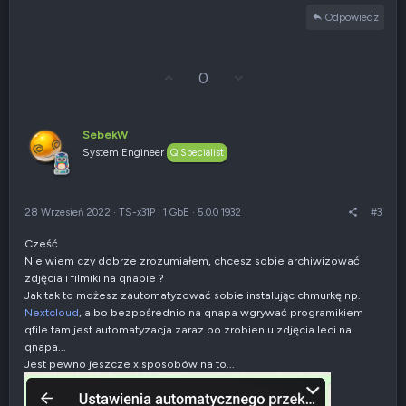
Odpowiedz
G
Z
0
ł
g
o
ł
s
o
u
s
SebekW
j
z
System Engineer
Q Specialist
w
e
g
n
ó
i
r
e
28 Wrzesień 2022
·
TS-x31P
·
1 GbE
·
5.0.0 1932
#3
ę
n
e
Cześć
g
Nie wiem czy dobrze zrozumiałem, chcesz sobie archiwizować
a
t
zdjęcia i filmiki na qnapie ?
y
Jak tak to możesz zautomatyzować sobie instalując chmurkę np.
w
Nextcloud
, albo bezpośrednio na qnapa wgrywać programikiem
n
qfile tam jest automatyzacja zaraz po zrobieniu zdjęcia leci na
e
qnapa...
Jest pewno jeszcze x sposobów na to...