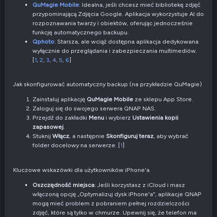
QuMagie Mobile
: Idealna, jeśli chcesz mieć bibliotekę zdjęć
przypominającą Zdjęcia Google. Aplikacja wykorzystuje AI do
rozpoznawania twarzy i obiektów, oferując jednocześnie
funkcję automatycznego backupu.
Qphoto
: Starsza, ale wciąż dostępna aplikacja dedykowana
wyłącznie do przeglądania i zabezpieczania multimediów.
[
1
,
2
,
3
,
4
,
5
,
6
]
Jak skonfigurować automatyczny backup (na przykładzie QuMagie)
Zainstaluj aplikację
QuMagie Mobile
ze sklepu App Store.
Zaloguj się do swojego serwera QNAP NAS.
Przejdź do zakładki
Menu
i wybierz
Ustawienia kopii
zapasowej
.
Stuknij
Włącz
, a następnie
Skonfiguruj teraz
, aby wybrać
folder docelowy na serwerze. [
1
]
Kluczowe wskazówki dla użytkowników iPhone'a
Oszczędność miejsca
: Jeśli korzystasz z iCloud i masz
włączoną opcję „Optymalizuj dysk iPhone'a”, aplikacje QNAP
mogą mieć problem z pobraniem pełnej rozdzielczości
zdjęć, które są tylko w chmurze. Upewnij się, że telefon ma