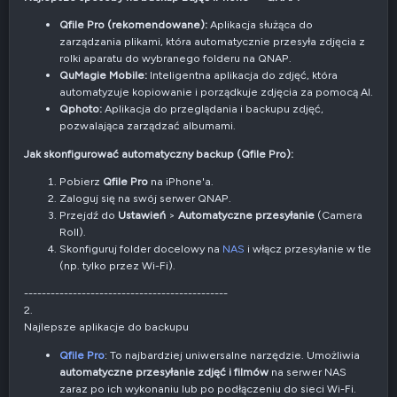
Qfile Pro (rekomendowane):
Aplikacja służąca do
zarządzania plikami, która automatycznie przesyła zdjęcia z
rolki aparatu do wybranego folderu na QNAP.
QuMagie Mobile:
Inteligentna aplikacja do zdjęć, która
automatyzuje kopiowanie i porządkuje zdjęcia za pomocą AI.
Qphoto:
Aplikacja do przeglądania i backupu zdjęć,
pozwalająca zarządzać albumami.
Jak skonfigurować automatyczny backup (Qfile Pro):
Pobierz
Qfile Pro
na iPhone'a.
Zaloguj się na swój serwer QNAP.
Przejdź do
Ustawień
>
Automatyczne przesyłanie
(Camera
Roll).
Skonfiguruj folder docelowy na
NAS
i włącz przesyłanie w tle
(np. tylko przez Wi-Fi).
----------------------------------------------
2.
Najlepsze aplikacje do backupu
Qfile Pro
: To najbardziej uniwersalne narzędzie. Umożliwia
automatyczne przesyłanie zdjęć i filmów
na serwer NAS
zaraz po ich wykonaniu lub po podłączeniu do sieci Wi-Fi.