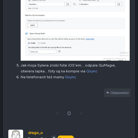
Jak moja Sylwia zrobi fote iOS'em... odpala QuMagie,
otwiera lapka... foty są na kompie via
Qsync
Na telefonach też mamy
Qsync
Odpowiedz
G
Z
0
ł
g
o
ł
s
o
u
s
drago_o
j
z