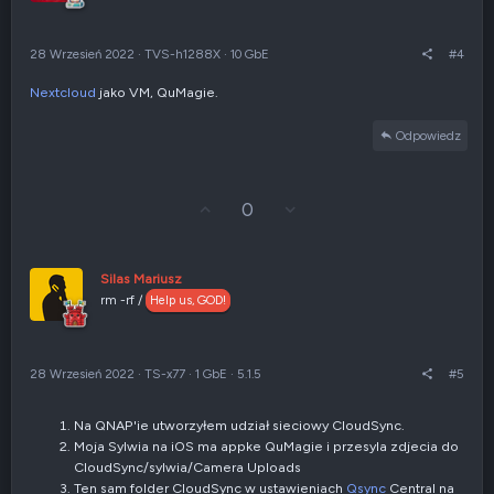
g
n
ó
i
r
e
28 Wrzesień 2022
·
TVS-h1288X
·
10 GbE
#4
ę
n
e
Nextcloud
jako VM, QuMagie.
g
a
t
Odpowiedz
y
w
n
e
G
Z
0
ł
g
o
ł
s
o
u
s
Silas Mariusz
j
z
rm -rf /
Help us, GOD!
w
e
g
n
ó
i
r
e
28 Wrzesień 2022
·
TS-x77
·
1 GbE
·
5.1.5
#5
ę
n
e
g
Na QNAP'ie utworzyłem udział sieciowy CloudSync.
a
Moja Sylwia na iOS ma appke QuMagie i przesyla zdjecia do
t
CloudSync/sylwia/Camera Uploads
y
w
Ten sam folder CloudSync w ustawieniach
Qsync
Central na