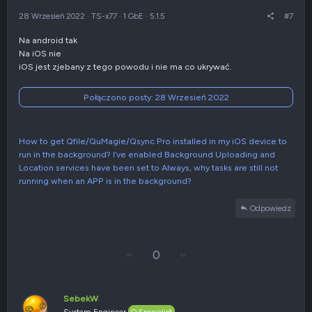
ó
i
r
e
28 Wrzesień 2022
·
TS-x77
·
1 GbE
·
5.1.5
#7
ę
n
e
Na android tak
g
Na iOS nie
a
t
iOS jest zjebany z tego powodu i nie ma co ukrywać.
y
w
Połączono posty:
28 Wrzesień 2022
n
e
How to get Qfile/QuMagie/Qsync Pro installed in my iOS device to
run in the background? I’ve enabled Background Uploading and
Location services have been set to Always, why tasks are still not
running when an APP is in the background?
Odpowiedz
G
Z
0
ł
g
o
ł
s
o
u
s
SebekW
j
z
System Engineer