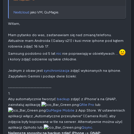
a
t
y
Nextcloud
jako VM, QuMagie.
w
n
Witam,
e
Mam pytanko do was, zastanawiam się nad zmianą telefonu.
Aktualnie mam Androida (Galaxy s21) i kusi mnie iphone pod kątem
robienia zdjęć 16 lub 17.
Samsung podobno od 5 lat
nic
nie poprawiają w obiektywach ...
i kolory zdjęć odcienie są takie chłodne.
Jednym z obaw jest
synchronizacja
zdjęć wykonanych na iphone.
Zapytałem Gemini i podaje dwie ścieki:
-----------------------------
1.
Aby automatycznie tworzyć
backup
zdjęć z iPhone'a na QNAP,
zainstaluj aplikację
Qfile Pro
lub
QuMagie Mobile
z App Store. W ustawieniach
aplikacji włącz „Automatyczne przesyłanie” (Camera Roll), aby
zdjęcia były kopiowane w tle na serwer. Alternatywnie można użyć
aplikacji Qphoto lub
Qsync
.
Najlepsze sposoby na backup zdjęć iPhone -> QNAP: