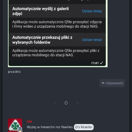
pozdro
Odpowiedz
G
Z
0
ł
g
o
ł
s
o
u
s
Ice
j
z
Wyżej w hierarchii niż Pawliko.
Q's Reseller
w
e