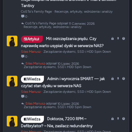
t
Tantivy
y
CoSTa's Family Page
Recenzje, artykuły, wdrożenia i analizy
k
0
u
CoSTa's Family Page
11 Czerwiec 2026
ł
Recenzje, artykuły, wdrożenia i analizy
Z
P
P
Mit oszczędzania prądu. Czy
Artykuł
a
r
y
naprawdę warto usypiać dyski w serwerze NAS?
m
z
t
Silas Mariusz
Zarządzanie dyskami, SSD i HDD Spin Down
k
y
a
0
n
p
n
Silas Mariusz
10 Lipiec 2026
i
i
i
Zarządzanie dyskami, SSD i HDD Spin Down
ę
ę
e
t
t
Z
P
P
Admin i wyrocznia SMART — jak
Wiedza
e
y
a
r
y
czytać stan dysku w serwerze NAS
m
z
t
Silas Mariusz
Zarządzanie dyskami, SSD i HDD Spin Down
k
y
a
0
n
p
n
Silas Mariusz
10 Lipiec 2026
i
i
i
Zarządzanie dyskami, SSD i HDD Spin Down
ę
ę
e
t
t
Z
P
P
Doktorze, 7200 RPM –
Wiedza
e
y
a
r
y
Defibrylator? – Nie, zasilacz redundantny
m
z
t
Silas Mariusz
Zarządzanie dyskami, SSD i HDD Spin Down