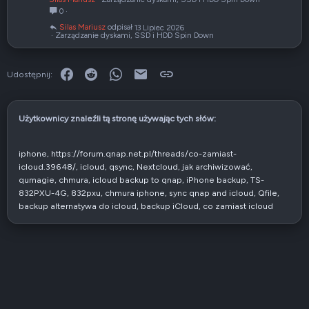
k
y
a
0
n
p
n
Silas Mariusz
13 Lipiec 2026
i
i
i
Zarządzanie dyskami, SSD i HDD Spin Down
ę
ę
e
t
t
Facebook
Reddit
WhatsApp
E-mail
Link
e
y
Udostępnij:
Użytkownicy znaleźli tą stronę używając tych słów:
iphone
https://forum.qnap.net.pl/threads/co-zamiast-
icloud.39648/
icloud
qsync
Nextcloud
jak archiwizować
qumagie
chmura
icloud backup to qnap
iPhone backup
TS-
832PXU-4G
832pxu
chmura iphone
sync qnap and icloud
Qfile
backup alternatywa do icloud
backup iCloud
co zamiast icloud