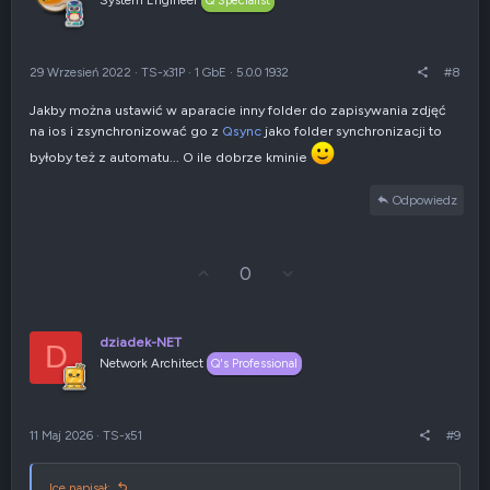
Q Specialist
w
e
g
n
ó
i
r
e
29 Wrzesień 2022
·
TS-x31P
·
1 GbE
·
5.0.0 1932
#8
ę
n
e
Jakby można ustawić w aparacie inny folder do zapisywania zdjęć
g
na ios i zsynchronizować go z
Qsync
jako folder synchronizacji to
a
t
byłoby też z automatu... O ile dobrze kminie
y
w
Odpowiedz
n
e
G
Z
0
ł
g
o
ł
s
o
u
s
dziadek-NET
D
j
z
Network Architect
Q's Professional
w
e
g
n
ó
i
r
e
11 Maj 2026
·
TS-x51
#9
ę
n
e
g
Ice napisał: