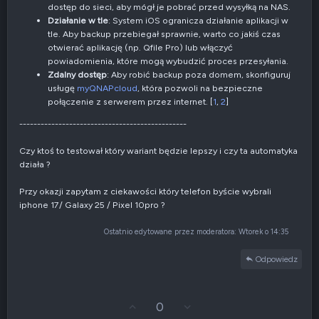
dostęp do sieci, aby mógł je pobrać przed wysyłką na NAS.
Działanie w tle
: System iOS ogranicza działanie aplikacji w
tle. Aby backup przebiegał sprawnie, warto co jakiś czas
otwierać aplikację (np. Qfile Pro) lub włączyć
powiadomienia, które mogą wybudzić proces przesyłania.
Zdalny dostęp
: Aby robić backup poza domem, skonfiguruj
usługę
myQNAPcloud
, która pozwoli na bezpieczne
połączenie z serwerem przez internet. [
1
,
2
]
-----------------------------------------------
Czy ktoś to testował który wariant będzie lepszy i czy ta automatyka
działa ?
Przy okazji zapytam z ciekawości który telefon byście wybrali
iphone 17/ Galaxy 25 / Pixel 10pro ?
Ostatnio edytowane przez moderatora:
Wtorek o 14:35
Odpowiedz
G
Z
0
ł
g