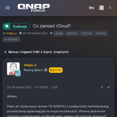
Co zamiast iCloud?
Dyskusja
A
o
T
drago_o
28 Wrzesień 2022
apple
backup
chmura
iphone
u
d
a
ts-832pxu
t
:
g
o
i
r
Backup i migawki (HBS 3, Qsync, SnapSync)
t
e
drago_o
m
Passing Basics
a
Beginner
t
u
28 Wrzesień 2022
·
TS-832PX
·
1 GbE
#1
Witam,
Mam do dyspozycji serwer TS-832PXU z praktycznie nielimitowaną
przestrzenią dyskową(jak na moje możliwości). iPhone jest moim
jedynym urządzeniem od Apple więc większość plusów stojących