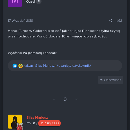
j
z
Guest
w
e
g
n
ó
i
r
e
17 Wrzesień 2016
#92
ę
n
e
Hehe. Turbo w Celeronie to coś jak naklejka Pioneer na tylna szybę
g
w samochodzie. Ponoć dodaje 10 km więcej do szybkości.
a
t
y
w
Wysłane za pomocą Tapatalk
n
e
R
kaktus
,
Silas Mariusz
i
(usunięty użytkownik)
e
a
Odpowiedz
k
c
j
e
G
Z
0
:
ł
g
o
ł
s
o
u
s
Silas Mariusz
j
z
rm -rf /
Help us, GOD!
w
e