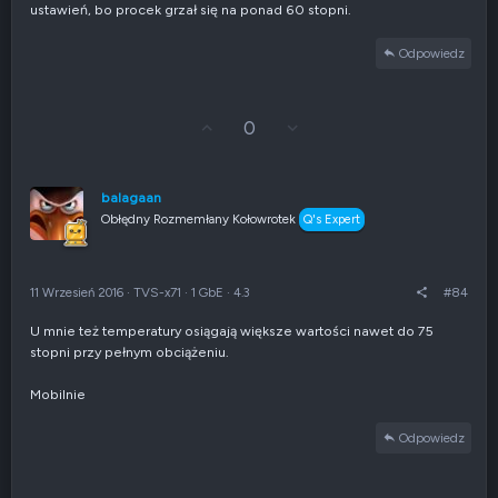
ustawień, bo procek grzał się na ponad 60 stopni.
Odpowiedz
G
Z
0
ł
g
o
ł
s
o
u
s
balagaan
j
z
Obłędny Rozmemłany Kołowrotek
Q's Expert
w
e
g
n
ó
i
r
e
11 Wrzesień 2016
·
TVS-x71
·
1 GbE
·
4.3
#84
ę
n
e
U mnie też temperatury osiągają większe wartości nawet do 75
g
stopni przy pełnym obciążeniu.
a
t
y
Mobilnie
w
n
Odpowiedz
e