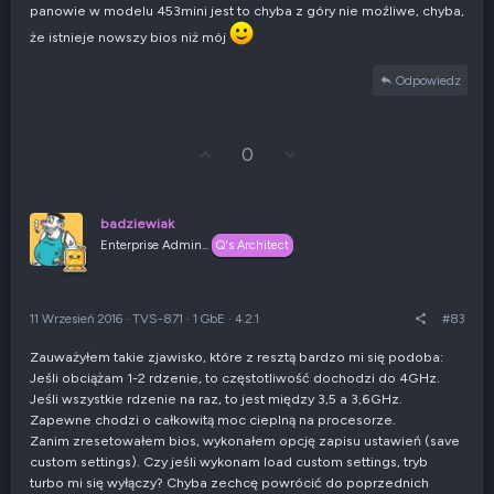
panowie w modelu 453mini jest to chyba z góry nie moźliwe, chyba,
a
t
że istnieje nowszy bios niż mój
y
w
Odpowiedz
n
e
G
Z
0
ł
g
o
ł
s
o
u
s
badziewiak
j
z
Enterprise Admin...
Q's Architect
w
e
g
n
ó
i
r
e
11 Wrzesień 2016
·
TVS-871
·
1 GbE
·
4.2.1
#83
ę
n
e
Zauważyłem takie zjawisko, które z resztą bardzo mi się podoba:
g
Jeśli obciążam 1-2 rdzenie, to częstotliwość dochodzi do 4GHz.
a
t
Jeśli wszystkie rdzenie na raz, to jest między 3,5 a 3,6GHz.
y
Zapewne chodzi o całkowitą moc cieplną na procesorze.
w
Zanim zresetowałem bios, wykonałem opcję zapisu ustawień (save
n
custom settings). Czy jeśli wykonam load custom settings, tryb
e
turbo mi się wyłączy? Chyba zechcę powrócić do poprzednich