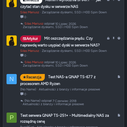
Wiedza
a
r
y
czytać stan dysku w serwerze NAS
m
z
t
Silas Mariusz
Zarządzanie dyskami, SSD i HDD Spin Down
k
y
a
0
n
p
n
Silas Mariusz
10 Lipiec 2026
i
i
i
Zarządzanie dyskami, SSD i HDD Spin Down
ę
ę
e
t
t
Z
P
P
Mit oszczędzania prądu. Czy
Artykuł
e
y
a
r
y
naprawdę warto usypiać dyski w serwerze NAS?
m
z
t
Silas Mariusz
Zarządzanie dyskami, SSD i HDD Spin Down
k
y
a
0
n
p
n
Silas Mariusz
10 Lipiec 2026
i
i
i
Zarządzanie dyskami, SSD i HDD Spin Down
ę
ę
e
t
t
A
Test NAS-a QNAP TS-677 z
Recenzja
N
e
y
r
procesorem AMD Ryzen
t
(No Name)
Aktualności z branży i informacje prasowe
y
0
k
(No Name)
7 Czerwiec 2018
u
Aktualności z branży i informacje prasowe
ł
A
Test serwera QNAP TS-251+ - Multimedialny NAS za
P
r
rozsądną cenę
t
PurePC.pl
Aktualności z branży i informacje prasowe