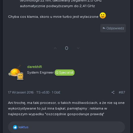
w
technologii 22 nm, taktowany zegarem 2,0 GHz
n
automatycznie podwyższanym do 2,41 GHz
e
Chyba cos klamia, skoro u mnie turbo jest wylaczone
Odpowiedz
G
Z
0
ł
g
o
ł
s
o
u
s
darekhifi
j
z
System Engineer
Q Specialist
w
e
g
n
ó
i
r
e
17 Wrzesień 2016
·
TS-x53D
·
1 GbE
#87
ę
n
e
Ani trochę, ma taki procesor, o takich możliwościach, a że nie są one
g
wykorzystywane to już inna bajka!, pamiętajmy : reklama w
a
t
najlepszym wypadku "oszczędnie gospodaruje prawdą"
y
w
R
kaktus
n
e