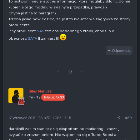
To jest pominiecie istotnej informacjo, ktora moglaby sklonic do nie
kupienia tego modelu w skrajnym przypadku, prawda ?
Chyba jest na to paragraf ?
Trzeba jasno powiedziec, ze jest to nieuczciwa zagrywka ze strony
producenta.
Inny producent
NAS
tez cos podobnego zrobil, chodzilo o
obecnosc
SATA
II zamiast III
Odpowiedz
G
Z
0
ł
g
o
ł
s
o
u
s
Silas Mariusz
j
z
rm -rf /
Help us, GOD!
w
e
g
n
ó
i
r
e
17 Wrzesień 2016
·
TS-x77
·
1 GbE
·
5.1.5
#89
ę
n
e
darekhifi zanim staniesz się ekspertem od marketingu zacznij
g
czytać ze zrozumieniem. Nie wspomina się o Turbo Boost a
a