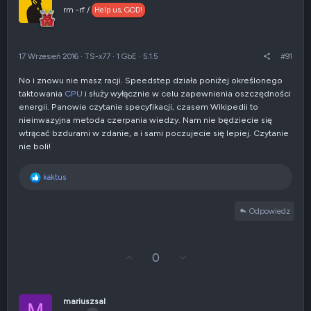
j
z
rm -rf /
Help us, GOD!
w
e
g
n
ó
i
r
e
17 Wrzesień 2016
·
TS-x77
·
1 GbE
·
5.1.5
#91
ę
n
e
No i znowu nie masz racji. Speedstep działa poniżej określonego
g
taktowania
CPU
i służy wyłącznie w celu zapewnienia oszczędności
a
t
energii. Panowie czytanie specyfikacji, czasem Wikipedii to
y
nieinwazyjna metoda czerpania wiedzy. Nam nie będziecie się
w
wtrącać bzdurami w zdanie, a i sami poczujecie się lepiej. Czytanie
n
nie boli!
e
R
kaktus
e
a
Odpowiedz
k
c
j
e
G
Z
0
:
ł
g
o
ł
s
o
u
s
mariuszsal
M