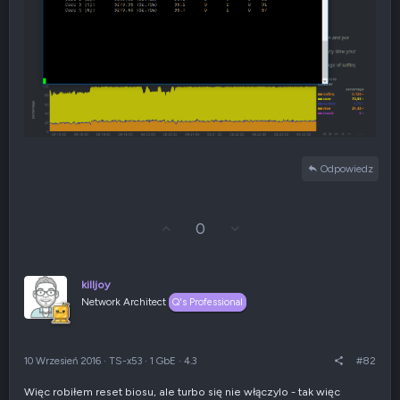
Odpowiedz
G
Z
0
ł
g
o
ł
s
o
u
s
killjoy
j
z
Network Architect
Q's Professional
w
e
g
n
ó
i
r
e
10 Wrzesień 2016
·
TS-x53
·
1 GbE
·
4.3
#82
ę
n
e
Więc robiłem reset biosu, ale turbo się nie włączylo - tak więc
g