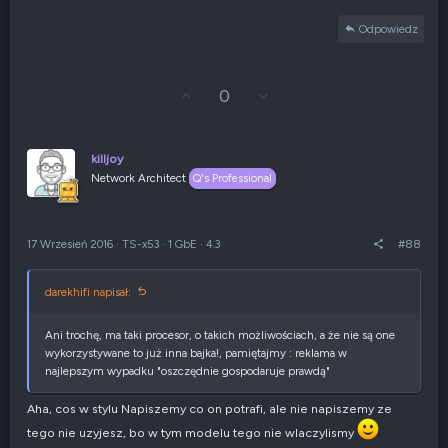
e
a
Odpowiedz
k
c
j
e
G
Z
0
:
ł
g
o
ł
s
o
u
s
killjoy
j
z
Network Architect
Q's Professional
w
e
g
n
ó
i
r
e
17 Wrzesień 2016
·
TS-x53
·
1 GbE
·
4.3
#88
ę
n
e
g
darekhifi napisał:
a
t
y
Ani trochę, ma taki procesor, o takich możliwościach, a że nie są one
w
wykorzystywane to już inna bajka!, pamiętajmy : reklama w
n
najlepszym wypadku "oszczędnie gospodaruje prawdą"
e
Aha, cos w stylu Napiszemy co on potrafi, ale nie napiszemy ze
tego nie uzyjesz, bo w tym modelu tego nie wlaczylismy