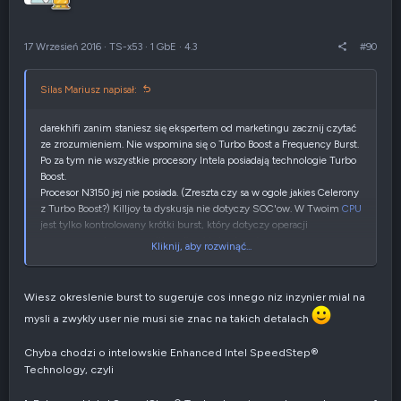
g
n
ó
i
r
e
17 Wrzesień 2016
·
TS-x53
·
1 GbE
·
4.3
#90
ę
n
e
g
Silas Mariusz napisał:
a
t
y
darekhifi zanim staniesz się ekspertem od marketingu zacznij czytać
w
ze zrozumieniem. Nie wspomina się o Turbo Boost a Frequency Burst.
n
Po za tym nie wszystkie procesory Intela posiadają technologie Turbo
e
Boost.
Procesor N3150 jej nie posiada. (Zreszta czy sa w ogole jakies Celerony
z Turbo Boost?) Killjoy ta dyskusja nie dotyczy SOC'ow. W Twoim
CPU
jest tylko kontrolowany krótki burst, który dotyczy operacji
programowych po za multimediami i akceleracją.
Kliknij, aby rozwinąć...
tfu.. Chyba J1900
Intel® Celeron® Processor J1900 (2M Cache, up to 2.42 GHz)
Specyfikacje
Wiesz okreslenie burst to sugeruje cos innego niz inzynier mial na
Turbo Boost w specyfikacji nie widzę. Zlinczujecie geniusze zatem
mysli a zwykly user nie musi sie znac na takich detalach
Intela za słowa "up-to" czy pójdziecie sobie gdzie indziej?
Chyba chodzi o intelowskie Enhanced Intel SpeedStep®
Technology, czyli