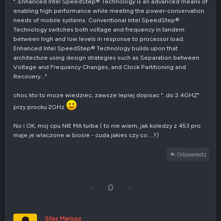
"..Enhanced Intel SpeedStep® Technology is an advanced means of
enabling high performance while meeting the power-conservation
needs of mobile systems. Conventional Intel SpeedStep®
Technology switches both voltage and frequency in tandem
between high and low levels in response to processor load.
Enhanced Intel SpeedStep® Technology builds upon that
architecture using design strategies such as Separation between
Voltage and Frequency Changes, and Clock Partitioning and
Recovery..."
choc kto to moze wiedziec, zawsze lepiej dopisac "..do 2.4GHZ"
przy procku 2GHz
No i OK, moj cpu NIE MA turba ( to nie wiem, jak koledzy z 453 pro
maje je wlaczone w biosie - cuda jakies czy co....?)
Odpowiedz
G
Z
0
ł
g
o
ł
s
o
u
s
Silas Mariusz