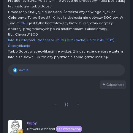
t
Frequency Burst. Po za tym nie wszystkie procesory Intela posiadają
y
technologie Turbo Boost.
w
Procesor N3150 jej nie posiada. (Zreszta czy sa w ogole jakies
n
Celerony z Turbo Boost?) Killjoy ta dyskusja nie dotyczy SOC'ow. W
e
Twoim
CPU
jest tylko kontrolowany krótki burst, który dotyczy
operacji programowych po za multimediami i akceleracją.
tfu.. Chyba J1900
Intel® Celeron® Processor J1900 (2M Cache, up to 2.42 GHz)
Specyfikacje
Turbo Boost w specyfikacji nie widzę. Zlinczujecie geniusze zatem
Intela za słowa "up-to" czy pójdziecie sobie gdzie indziej?
R
kaktus
e
a
Odpowiedz
k
c
j
e
G
Z
0
:
ł
g
o
ł
s
o
u
s
killjoy
j
z
Network Architect
Q's Professional
w
e