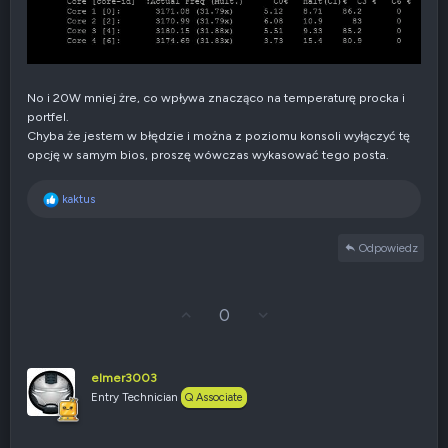
No i 20W mniej żre, co wpływa znacząco na temperaturę procka i
portfel.
Chyba że jestem w błędzie i można z poziomu konsoli wyłączyć tę
opcję w samym bios, proszę wówczas wykasować tego posta.
R
kaktus
e
a
Odpowiedz
k
c
j
e
G
Z
0
:
ł
g
o
ł
s
o
u
s
elmer3003
j
z
Entry Technician
Q Associate
w
e
g
n
ó
i