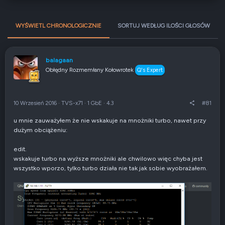
WYŚWIETL CHRONOLOGICZNIE
SORTUJ WEDŁUG ILOŚCI GŁOSÓW
balagaan
Obłędny Rozmemłany Kołowrotek
Q's Expert
10 Wrzesień 2016
·
TVS-x71
·
1 GbE
·
4.3
#81
u mnie zauważyłem że nie wskakuje na mnożniki turbo, nawet przy
dużym obciążeniu:
edit.
wskakuje turbo na wyższe mnożniki ale chwilowo więc chyba jest
wszystko wporzo, tylko turbo działa nie tak jak sobie wyobrażałem.