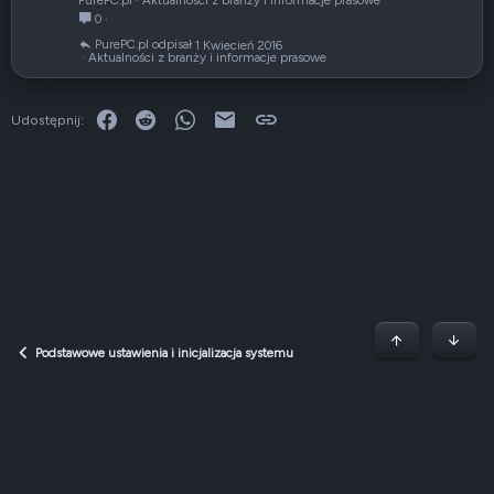
y
0
k
PurePC.pl
1 Kwiecień 2016
u
Aktualności z branży i informacje prasowe
ł
Facebook
Reddit
WhatsApp
E-mail
Link
Udostępnij:
Początek stron
Dół
Podstawowe ustawienia i inicjalizacja systemu
Dark v2 — Graphite
Polski (PL)
Regulamin
Polityka prywatności
Jak korzystać z forum?
R
S