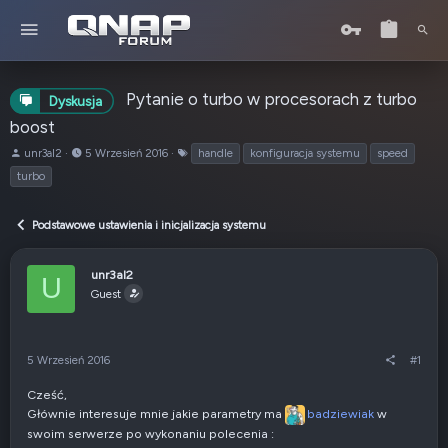
Pytanie o turbo w procesorach z turbo
Dyskusja
boost
A
o
T
unr3al2
5 Wrzesień 2016
handle
konfiguracja systemu
speed
u
d
a
turbo
t
:
g
o
i
r
Podstawowe ustawienia i inicjalizacja systemu
t
e
unr3al2
m
U
Guest
a
t
u
5 Wrzesień 2016
#1
Cześć,
Głównie interesuje mnie jakie parametry ma
badziewiak
w
swoim serwerze po wykonaniu polecenia :