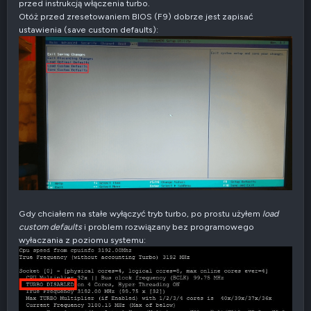
t
przed instrukcją włączenia turbo.
y
Otóż przed zresetowaniem BIOS (F9) dobrze jest zapisać
w
ustawienia (save custom defaults):
n
e
Gdy chciałem na stałe wyłączyć tryb turbo, po prostu użyłem
load
custom defaults
i problem rozwiązany bez programowego
wyłaczania z poziomu systemu: