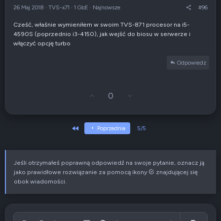
r
e
26 Maj 2018
·
TVS-x71
·
1 GbE
·
Najnowsze
#96
ę
n
e
Cześć, właśnie wymieniłem w swoim TVS-871 procesor na i5-
g
4590S (poprzednio i3-4150), jak wejść do biosu w serwerze i
a
t
włączyć opcję turbo
y
w
Odpowiedz
n
e
G
Z
0
ł
g
o
ł
s
o
u
s
Pierwszy
Poprzednia
5/5
j
z
w
e
g
n
ó
i
Jeśli otrzymałeś poprawną odpowiedź na swoje pytanie, oznacz ją
r
e
jako prawidłowe rozwiązanie za pomocą ikony
znajdującej się
ę
n
e
obok wiadomości.
g
a
t
y
w