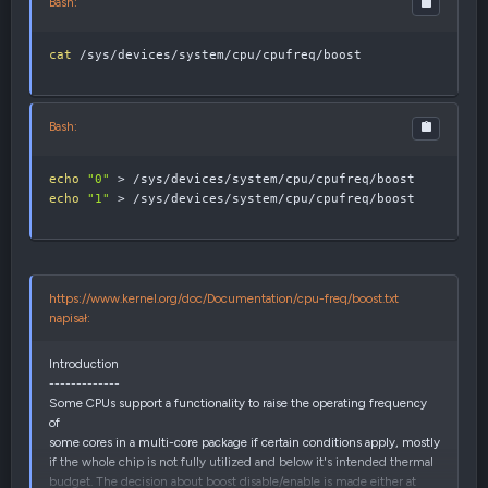
Bash:
very moment
, but only that the
CPU
may
raise the frequency
at it's
discretion.
cat
 /sys/devices/system/cpu/cpufreq/boost
--------------------
Bash:
echo
"0"
>
 /sys/devices/system/cpu/cpufreq/boost		
#
echo
"1"
>
 /sys/devices/system/cpu/cpufreq/boost	    
#
https://www.kernel.org/doc/Documentation/cpu-freq/boost.txt
napisał:
Introduction
-------------
Some CPUs support a functionality to raise the operating frequency
of
some cores in a multi-core package if certain conditions apply, mostly
if the whole chip is not fully utilized and below it's intended thermal
budget. The decision about boost disable/enable is made either at