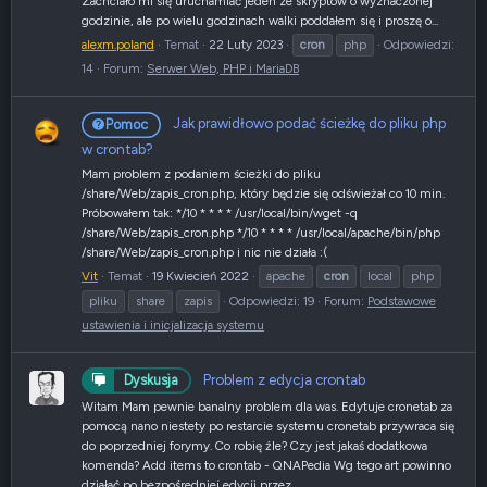
Zachciało mi się uruchamiać jeden ze skryptów o wyznaczonej
godzinie, ale po wielu godzinach walki poddałem się i proszę o...
alexm.poland
Temat
22 Luty 2023
cron
php
Odpowiedzi:
14
Forum:
Serwer Web, PHP i MariaDB
Jak prawidłowo podać ścieżkę do pliku php
Pomoc
w crontab?
Mam problem z podaniem ścieżki do pliku
/share/Web/zapis_cron.php, który będzie się odświeżał co 10 min.
Próbowałem tak: */10 * * * * /usr/local/bin/wget -q
/share/Web/zapis_cron.php */10 * * * * /usr/local/apache/bin/php
/share/Web/zapis_cron.php i nic nie działa :(
Vit
Temat
19 Kwiecień 2022
apache
cron
local
php
pliku
share
zapis
Odpowiedzi: 19
Forum:
Podstawowe
ustawienia i inicjalizacja systemu
Problem z edycja crontab
Dyskusja
Witam Mam pewnie banalny problem dla was. Edytuje cronetab za
pomocą nano niestety po restarcie systemu cronetab przywraca się
do poprzedniej forymy. Co robię źle? Czy jest jakaś dodatkowa
komenda? Add items to crontab - QNAPedia Wg tego art powinno
działać po bezpośredniej edycji przez...