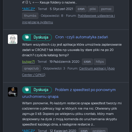
rf {} \; <--- Kasuje foldery o nazwie...
*ARCZI*
Temat
5 Styczeń 2021
cron
pliki
pomoc
thumbs
Odpowiedzi: 8
Forum:
Podstawowe ustawienia i
inicjalizacja systemu
Cron -czyli automatyka zadań
Dyskusja
Witam wszystkich czy jest aplikacja która umożliwia zaplanowanie
zadań w CRONE? tak która np usuwała by stare pliki na po 20
dniach? czyściła katalog temp?
bulgar71
Temat
19 Październik 2020
cron
https
qnapclub
Odpowiedzi: 3
Forum:
Centrum aplikacji (App
Center / QPKG)
Problem z speedtest po ponownym
Dyskusja
uruchomieniu qnapa.
Witam ponownie, Po każdym restarcie qnapa speedtest tworzy mi
codziennie o północy logi w których nie ma nic. Otwierany plik
zajmuje 0 kB. Dopiero po wklejeniu pliku crontab, który mam
skopiowany na dysk z moją komenda do uruchamiania skryptu
speedtest każdego dnia, a następnie restarcie z...
*ARCZI*
Temat
12 Kwiecień 2020
cron
problem