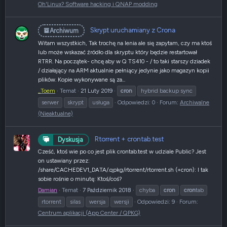
Oh'Linux? Software hacking i QNAP modding
Skrypt uruchamiany z Crona
Archiwum
Witam wszystkich, Tak trochę na lenia ale się zapytam, czy ma ktoś
lub może wskazać źródło dla skryptu który będzie restartował
RTRR. Na początek- chcę aby w Q TS410 - / to taki starszy dziadek
/ działający na ARM aktualnie pełniący jedynie jako magazyn kopii
plików. Kopie wykonywane są za...
_Toem
Temat
21 Luty 2019
cron
hybrid backup sync
serwer
skrypt
usługa
Odpowiedzi: 0
Forum:
Archiwalne
(Nieaktualne)
Rtorrent + crontab.test
Dyskusja
Cześć, ktoś wie po co jest plik crontab.test w udziale Public? Jest
on ustawiany przez:
/share/CACHEDEV1_DATA/.qpkg/rtorrent/rtorrent.sh (+cron): I tak
sobie rośnie o minutę: Ktoś/coś?
Damian
Temat
7 Październik 2018
chyba
cron
cron
tab
rtorrent
silas
wersja
wersji
Odpowiedzi: 9
Forum:
Centrum aplikacji (App Center / QPKG)