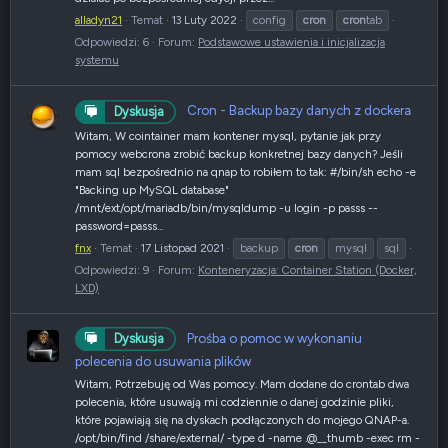
alladyn21
Temat
13 Luty 2022
config
cron
cron
tab
Odpowiedzi: 6
Forum:
Podstawowe ustawienia i inicjalizacja
systemu
Cron - Backup bazy danych z dockera
Dyskusja
Witam, W cointainer mam kontener mysql, pytanie jak przy
pomocy webcrona zrobić backup konkretnej bazy danych? Jeśli
mam sql bezpośrednio na qnap to robiłem to tak: #/bin/sh echo -e
"Backing up MySQL database"
/mnt/ext/opt/mariadb/bin/mysqldump -u login -p passs --
password=passs...
fnx
Temat
17 Listopad 2021
backup
cron
mysql
sql
Odpowiedzi: 9
Forum:
Konteneryzacja: Container Station (Docker,
LXD)
Prośba o pomoc w wykonaniu
Dyskusja
polecenia do usuwania plików
Witam, Potrzebuję od Was pomocy. Mam dodane do crontab dwa
polecenia, które usuwają mi codziennie o danej godzinie pliki,
które pojawiają się na dyskach podłączonych do mojego QNAP-a.
/opt/bin/find /share/external/ -type d -name .@__thumb -exec rm -