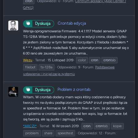
cron
Odpowiedzi: 0
Forum:
Centrum aplikacji (App Center /
QPKG)
Crontab edycja
Dyskusja
Wersja oprogramowania Firmware: 4.4.1.1117 Model serwera: QNAP
TS-128A Witam potrzebuje pomocy w edycji crona, dodam tylko
że jestem zielony w tym temacie. Korzystam z filebota i dodałem *
6 * * * /opt/filebot-node/task 5 aby automatycznie uruchamiał się o
6:00 rano ale zauważyłem że uruchamia...
Wezu
Temat
15 Listopad 2019
color
cron
cron
tab
filebot
ts-128a
Odpowiedzi: 9
Forum:
Podstawowe
ustawienia i inicjalizacja systemu
Problem z crontab.
Dyskusja
Witam, W crontab dodany mam wpis który codziennie o północy
tworzy mi na dysku podłączonym do QNAP zrzut prędkości łącza
w speedtest w formacie .txt. Problem tkwi w tym, że po restarcie
urządzenia w crontab widnieje nadal ten wpis, logi w formacie .txt
się tworzą, ale są puste i zajmują 0 kb...
*ARCZI*
Temat
16 Wrzesień 2019
cron
cron
tab
kopie
problem
share
speedtest
Odpowiedzi: 12
Forum: