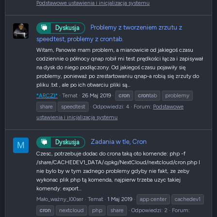
Podstawowe ustawienia i inicjalizacja systemu
Problemy z tworzeniem zrzutu z
Dyskusja
speedtest, problemy z crontab.
Witam, Panowie mam problem, a mianowicie od jakiegoś czasu
codziennie o północy qnap robił mi test prędkości łącza i zapisywał
na dysk do niego podłączony. Od jakiegoś czasu pojawiły się
problemy, ponieważ po zrestartowaniu qnap-a robią się zrzuty do
pliku .txt , ale po ich otwarciu pliki są...
*ARCZI*
Temat
26 Maj 2019
cron
cron
tab
problemy
share
speedtest
Odpowiedzi: 4
Forum:
Podstawowe
ustawienia i inicjalizacja systemu
Zadania w tle, Cron
Dyskusja
M
Czesc, potrzebuje dodac do crona taką oto komende: php -f
/share/CACHEDEV1_DATA/.qpkg/NextCloud/nextcloud/cron.php I
nie bylo by w tym zadnego problemy gdyby nie fakt, ze zeby
wykonac plik php tą komenda, najpierw trzeba uzyc takiej
komendy: export...
Mało_ważny_l00ser
Temat
1 Maj 2019
app center
cachedev1
cron
nextcloud
php
share
Odpowiedzi: 2
Forum: