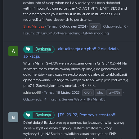
device into s3 sleep when no LAN activity has been detected
within 1 hour. You can adjust the NO_ACTIVITY_LIMIT_SECS and
the crontab to fit your needs. # Installation instructions (SSH
required) # 1) Add sleeper.sh to persistent...
Silas Mariusz
Temat
6 Grudzień 2024
cron
Odpowiedzi: 0
Forum:
Oh'Linux? Software hacking i QNAP modding
aktualizacja do php8.2 nie działa
Dyskusja
aplikacja.
Witam Mam TS-473A wersja oprogramowania QTS 5.1.0.2444 Na
serwerze mam zainstalowaną prostą aplikację do generowania
dokumentów - cały czas wszystko super działało aż to aktualizacji
oprogramowania. Z czego zauważyłem to aplikacja jest pod wersję
php7.4. Zauważyłem to w crontab : */1 * * * *...
adrianoo89
Temat
18 Lipiec 2023
cron
php
ts-473a
Odpowiedzi: 4
Forum:
Serwer Web, PHP i MariaDB
[TS-231P2] Pomocy z crontab!!!
Dyskusja
Dzień dobry! Bardzo proszę o pomoc, bo jeszcze chwila i wyrwę
sobie wszystkie włosy z głowy. Jestem amatorem, który
wykorzystuje NASa do niewielkich zadań opartych na PHP.