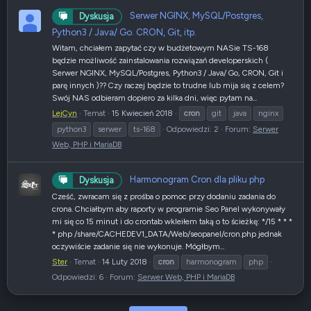
Serwer NGINX, MySQL/Postgres,
Dyskusja
Python3 / Java/ Go. CRON, Git, itp.
Witam, chciałem zapytać czy w budżetowym NASie TS-168
będzie możliwość zainstalowania rozwiązań developerskich (
Serwer NGINX, MySQL/Postgres, Python3 / Java/ Go, CRON, Git i
parę innych )?? Czy raczej będzie to trudne lub mija się z celem?
Swój NAS odbieram dopiero za kilka dni, więc pytam na...
LejCyn
Temat
15 Kwiecień 2018
cron
git
java
nginx
python3
serwer
ts-168
Odpowiedzi: 2
Forum:
Serwer
Web, PHP i MariaDB
Harmonogram Cron dla pliku php
Dyskusja
Cześć, zwracam się z prośba o pomoc przy dodaniu zadania do
crona. Chciałbym aby raporty w programie Seo Panel wykonywały
mi się co 15 minut i do crontab wkleiłem taką o to ścieżkę: */15 * * *
* php /share/CACHEDEV1_DATA/Web/seopanel/cron.php jednak
oczywiście zadanie się nie wykonuje. Mógłbym...
Ster
Temat
14 Luty 2018
cron
harmonogram
php
Odpowiedzi: 6
Forum:
Serwer Web, PHP i MariaDB