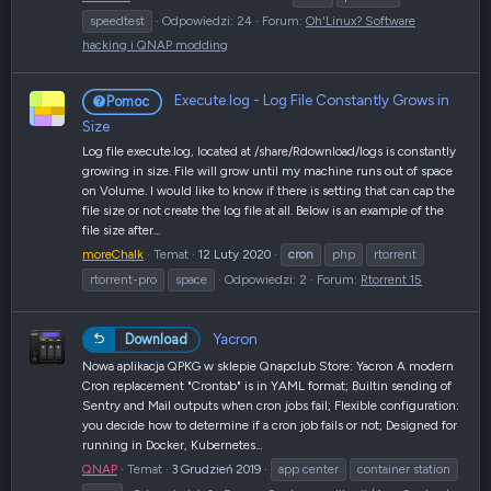
speedtest
Odpowiedzi: 24
Forum:
Oh'Linux? Software
hacking i QNAP modding
Execute.log - Log File Constantly Grows in
Pomoc
Size
Log file execute.log, located at /share/Rdownload/logs is constantly
growing in size. File will grow until my machine runs out of space
on Volume. I would like to know if there is setting that can cap the
file size or not create the log file at all. Below is an example of the
file size after...
moreChalk
Temat
12 Luty 2020
cron
php
rtorrent
rtorrent-pro
space
Odpowiedzi: 2
Forum:
Rtorrent 15
Yacron
Download
Nowa aplikacja QPKG w sklepie Qnapclub Store: Yacron A modern
Cron replacement "Crontab" is in YAML format; Builtin sending of
Sentry and Mail outputs when cron jobs fail; Flexible configuration:
you decide how to determine if a cron job fails or not; Designed for
running in Docker, Kubernetes...
QNAP
Temat
3 Grudzień 2019
app center
container station