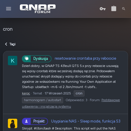
cron
Tagi
resetowanie crontaba przy reboocie
Dyskusja
K
Dzień dobry, w QNAP TS 431euX QTS 5.x przy reboocie usuwają
się wpisy crontab które wcześniej dodaję ręcznie. Próbowałem
uruchamiać skrypt dodający wpisy do crontab przy reboocie
zgodnie ze wskazówkami na Running Your Own Application at
Startup: ubiattach -m 6 -d 2 /bin/mount -t ubifs...
karpc
Temat
17 Wrzesień 2025
cron
harmonogram / autostart
Odpowiedzi: 3
Forum:
Podstawowe
ustawienia i inicjalizacja systemu
Usypianie NAS - Sleep mode, funkcja S3
Projekt
Skrypt: #!/bin/bash # Description: This script will put the NAS