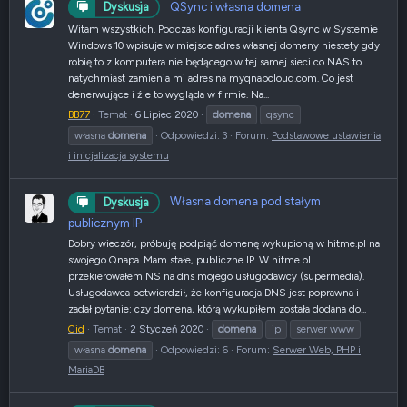
QSync i własna domena
Dyskusja
Witam wszystkich. Podczas konfiguracji klienta Qsync w Systemie
Windows 10 wpisuje w miejsce adres własnej domeny niestety gdy
robię to z komputera nie będącego w tej samej sieci co NAS to
natychmiast zamienia mi adres na myqnapcloud.com. Co jest
denerwujące i źle to wygląda w firmie. Na...
BB77
Temat
6 Lipiec 2020
domena
qsync
własna
domena
Odpowiedzi: 3
Forum:
Podstawowe ustawienia
i inicjalizacja systemu
Własna domena pod stałym
Dyskusja
publicznym IP
Dobry wieczór, próbuję podpiąć domenę wykupioną w hitme.pl na
swojego Qnapa. Mam stałe, publiczne IP. W hitme.pl
przekierowałem NS na dns mojego usługodawcy (supermedia).
Usługodawca potwierdził, że konfiguracja DNS jest poprawna i
zadał pytanie: czy domena, którą wykupiłem została dodana do...
Cid
Temat
2 Styczeń 2020
domena
ip
serwer www
własna
domena
Odpowiedzi: 6
Forum:
Serwer Web, PHP i
MariaDB