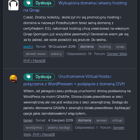
Wykupiona domena i własny hosting
Dyskusja
na Qnap
Cześć, Drodzy koledzy, skończył mi się promocyjny hosting i
domena w nazwa.pl Przedłużyłem teraz samą domenę z
certyfikatem SSL natomiast hosting chcę zrealizować na własnym
Qnap (pomijam już wszystkie parametry) Generalnie wiem jak się
za to zabrać, ale wole poradzić się jeszcze. Do sedna...
apofis
Temat
19 Grudzień 2019
domena
hosting
qnap
serwer www
własny
Odpowiedzi: 14
Forum:
Serwer Web,
PHP i MariaDB
Uruchomienie Virtual Hosta i
Dyskusja
połączenie z WordPressem + podpięcie z domeną OVH
Witam, od jakiegoś czasu próbuję uruchomić stronę postawioną na
WordPress na moim QNAPie. Strona działa prawidłowo w sieci
wewnętrznej ale nie jest widoczna z sieci zewnętrznej. Dostęp do
panelu sterowania QNAPa z zewnątrz działa prawidłowo. Aplikacje/
opcje jakie zainstalowałem/ włączyłem...
bigiel
Temat
4 Sierpień 2019
domena
serwer
virtual
wordpress
zdalny dostęp
Odpowiedzi: 1
Forum:
Serwer
Web, PHP i MariaDB