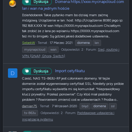
Domena https://xxxx.mycnapcloud.com
Dyskusja
lan i wan na jednym hoście
Dzieńdoberek Takie pytanko mam bo dzisiaj mam zaćmę
mózgową. Urządzenie w lan: host: http://Urządzenie:8080 jego ip:
192.168.X.XXX W wan https://XXXX.myqnapcloud.com Chciałbym
tak zrobić że z lana po wpisaniu https://XXXX.myqnapcloud.com
też mi to śmigało. Są gdzieś jakieś dodatkowe ustawienia...
SebekW
Temat
17 Marzec 2021
domena
lan
myqnapcloud
wan
Odpowiedzi: 2
Forum:
Sieć, routing i
VPN (QNAP, Qhora, Switch)
Import cetyfikatu
Dyskusja
D
Cześć, NAS TS-863U-RP jest członkiem domeny. W tejże
domenie został wygenerowany certyfikat SSL. Niestety przy próbie
importu certyfikatu wyświetla mi się komunikat: "Nieprawidłowy
klucz prywatny. Przekaż ponownie". Czy ktoś miał podobny
problem ? Powinienem zmienić coś w ustawieniach ? Prośba o...
damian75
Temat
7 Wrzesień 2020
błąd
domena
ssl
ts-863u
Odpowiedzi: 2
Forum:
Podstawowe ustawienia i
inicjalizacja systemu