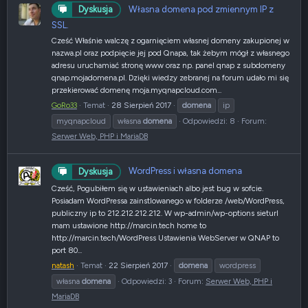
Własna domena pod zmiennym IP z
Dyskusja
SSL.
Cześć Właśnie walczę z ogarnięciem własnej domeny zakupionej w
nazwa.pl oraz podpięcie jej pod Qnapa, tak żebym mógł z własnego
adresu uruchamiać stronę www oraz np. panel qnap z subdomeny
qnap.mojadomena.pl. Dzięki wiedzy zebranej na forum udało mi się
przekierować domenę moja.myqnapcloud.com...
GoRo33
Temat
28 Sierpień 2017
domena
ip
myqnapcloud
własna
domena
Odpowiedzi: 8
Forum:
Serwer Web, PHP i MariaDB
WordPress i własna domena
Dyskusja
Cześć, Pogubiłem się w ustawieniach albo jest bug w sofcie.
Posiadam WordPressa zainstlowanego w folderze /web/WordPress,
publiczny ip to 212.212.212.212. W wp-admin/wp-options sieturl
mam ustawione http://marcin.tech home to
http://marcin.tech/WordPress Ustawienia WebServer w QNAP to
port 80...
natash
Temat
22 Sierpień 2017
domena
wordpress
własna
domena
Odpowiedzi: 3
Forum:
Serwer Web, PHP i
MariaDB