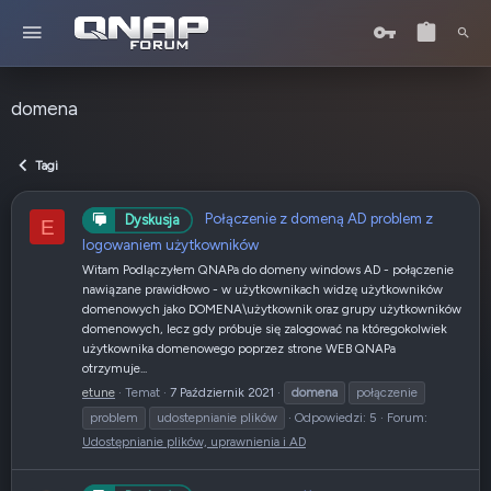
domena
Tagi
Połączenie z domeną AD problem z
Dyskusja
E
logowaniem użytkowników
Witam Podlączyłem QNAPa do domeny windows AD - połączenie
nawiązane prawidłowo - w użytkownikach widzę użytkowników
domenowych jako DOMENA\użytkownik oraz grupy użytkowników
domenowych, lecz gdy próbuje się zalogować na któregokolwiek
użytkownika domenowego poprzez strone WEB QNAPa
otrzymuje...
etune
Temat
7 Październik 2021
domena
połączenie
problem
udostepnianie plików
Odpowiedzi: 5
Forum:
Udostępnianie plików, uprawnienia i AD