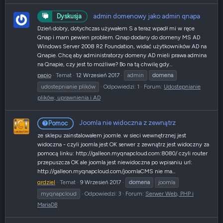
admin domenowy jako admin qnapa
Dyskusja
Dzień dobry, dotychczas używałem S a teraz wpadł mi w ręce
Qnap i mam pewien problem. Qnap dodany do domeny MS AD
Windows Server 2008 R2 Foundation, widać użytkowników AD na
Qnapie. Chcę aby administratorzy domeny AD mieli prawa admina
na Qnapie, czy jest to możliwe? Bo na tą chwilę gdy...
papio
Temat
12 Wrzesień 2017
admin
domena
udostepnianie plików
Odpowiedzi: 1
Forum:
Udostępnianie
plików, uprawnienia i AD
Joomla nie widoczna z zewnątrz
Pomoc
ze sklepu zainstalowałem joomle. w sieci wewnętrznej jest
widoczna - czyli joomla jest OK serwer z zewnątrz jest widoczny za
pomocą linku: http://galleon.myqnapcloud.com:8080/ czyli router
przepuszcza OK ale joomla jest niewidoczna po wpisaniu url:
http://galleon.myqnapcloud.com/joomlaCMS nie ma...
qrdziel
Temat
9 Wrzesień 2017
domena
joomla
myqnapcloud
Odpowiedzi: 3
Forum:
Serwer Web, PHP i
MariaDB