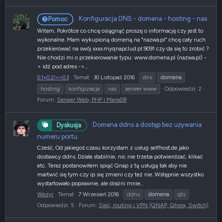
Konfiguracja DNS - domena - hosting - nas
Pomoc
Witam, Pokrótce co chcę osiągnąć proszę o informację czy jest to
wykonalne. Mam wykupioną domeną na "nazwa.pl" chcę cały ruch
przekierować na swój xxxx.myqnapclud.pl:9091 czy da się to zrobić ?
Nie chodzi mi o przekierowanie typu: www.domena.pl (nazwa.pl) -
> idź pod adres ->...
0.1+0.2!==0.3
Temat
30 Listopad 2016
dns
domena
hosting
konfiguracja
nas
serwer www
Odpowiedzi: 2
Forum:
Serwer Web, PHP i MariaDB
Domena ddns a dostęp bez używania
Dyskusja
numeru portu.
Cześć, Od jakiegoś czasu korzystam z usług selfhost.de jako
dostawcy ddns. Działa stabilnie, nic nie trzeba potwierdzać, klikać
etc. Teraz postanowiłem spiąć Qnap z tą usługą tak aby nie
martwić się tym czy ip się zmieni czy też nie. Wstępnie wszystko
wystartowało poprawnie, ale drażni mnie...
Wezyr
Temat
7 Wrzesień 2016
ddns
domena
qts
Odpowiedzi: 5
Forum:
Sieć, routing i VPN (QNAP, Qhora, Switch)