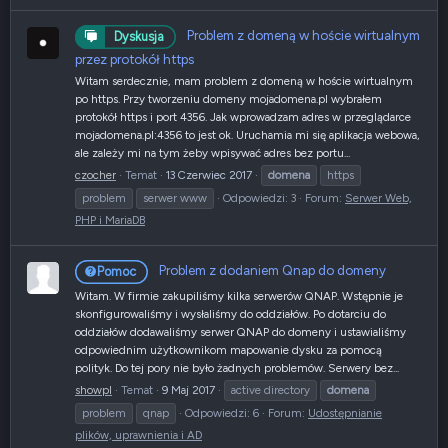
Problem z domeną w hoście wirtualnym
Dyskusja
przez protokół https
Witam serdecznie, mam problem z domeną w hoście wirtualnym
po https. Przy tworzeniu domeny mojadomena.pl wybrałem
protokół https i port 4356. Jak wprowadzam adres w przeglądarce
mojadomena.pl:4356 to jest ok. Uruchamia mi się aplikacja webowa,
ale zależy mi na tym żeby wpisywać adres bez portu...
czocher
Temat
13 Czerwiec 2017
domena
https
problem
serwer www
Odpowiedzi: 3
Forum:
Serwer Web,
PHP i MariaDB
Problem z dodaniem Qnap do domeny
Pomoc
Witam. W firmie zakupiliśmy kilka serwerów QNAP. Wstępnie je
skonfigurowaliśmy i wysłaliśmy do oddziałów. Po dotarciu do
oddziałów dodawaliśmy serwer QNAP do domeny i ustawialiśmy
odpowiednim użytkownikom mapowanie dysku za pomocą
polityk. Do tej pory nie było żadnych problemów. Serwery bez...
showpl
Temat
9 Maj 2017
active directory
domena
problem
qnap
Odpowiedzi: 6
Forum:
Udostępnianie
plików, uprawnienia i AD