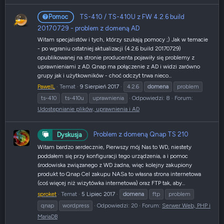
TS-410 / TS-410U z FW 4.2.6 build
Pomoc
20170729 - problem z domeną AD
Witam specjalistów i tych, którzy szukają pomocy ;) Jak w temacie
- po wgraniu ostatniej aktualizacji (4.2.6 build 20170729)
opublikowanej na stronie producenta pojawiły się problemy z
uprawnieniami z AD. Qnap ma połączenie z AD i widzi zarówno
grupy jak i użytkowników - choć odczyt trwa nieco...
PawelL
Temat
9 Sierpień 2017
4.2.6
domena
problem
ts-410
ts-410u
uprawnienia
Odpowiedzi: 8
Forum:
Udostępnianie plików, uprawnienia i AD
Problem z domeną Qnap TS 210
Dyskusja
Witam bardzo serdecznie, Pierwszy mój Nas to WD, niestety
poddałem się przy konfiguracji tego urządzenia, a i pomoc
środowiska związanego z WD żadna, więc kolejny zakupiony
produkt to Qnap Cel zakupu NASa to własna strona internetowa
(coś więcej niż wizytówka internetowa) oraz FTP tak, aby...
sproket
Temat
5 Lipiec 2017
domena
ftp
problem
qnap
wordpress
Odpowiedzi: 20
Forum:
Serwer Web, PHP i
MariaDB