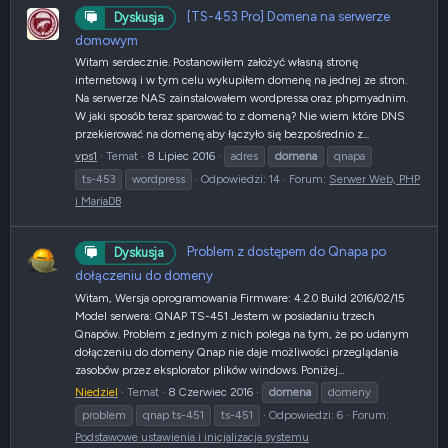
[TS-453 Pro] Domena na serwerze
Dyskusja
domowym
Witam serdecznie. Postanowiłem założyć własną stronę
internetową i w tym celu wykupiłem domenę na jednej ze stron.
Na serwerze NAS zainstalowałem wordpressa oraz phpmyadnim.
W jaki sposób teraz sparować to z domeną? Nie wiem które DNS
przekierować na domenę aby łączyło się bezpośrednio z...
vps1
Temat
8 Lipiec 2016
adres
domena
qnapa
ts-453
wordpress
Odpowiedzi: 14
Forum:
Serwer Web, PHP
i MariaDB
Problem z dostępem do Qnapa po
Dyskusja
dołączeniu do domeny
Witam, Wersja oprogramowania Firmware: 4.2.0 Build 2016/02/15
Model serwera: QNAP TS-451 Jestem w posiadaniu trzech
Qnapów. Problem z jednym z nich polega na tym, że po udanym
dołączeniu do domeny Qnap nie daje możliwości przeglądania
zasobów przez eksplorator plików windows. Poniżej...
Niedziel
Temat
8 Czerwiec 2016
domena
domeny
problem
qnap ts-451
ts-451
Odpowiedzi: 6
Forum:
Podstawowe ustawienia i inicjalizacja systemu