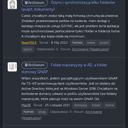
Qsync i synchronizacja kilku folderów
Archiwum
(pulpit, dokumenty)
Cześć, chciałbym zrobić taką małą firmową chmurkę ala onedrive.
Zrobiłem przekierowanie portów na routerze, mam dostęp z
każdego miejsca do usługi QSYNC, ale jest problem bo ta aplikacja
może synchronizować jednocześnie tylko 1 folder w folderze home.
A chciałbym aby kopia robiła się minimum...
Pawel1924
Temat
8 Maj 2022
homes
kopia
pulpit
qsync
Odpowiedzi: 0
Forum:
Archiwalne (Nieaktualne)
Folder macierzysty w AD, a folder
Archiwum
domowy QNAP
Witam wszystkich, jestem początkującym użytkownikiem QNAP.
Na TS-431 przechowuję dane użytkowników. Jest on dodany do
Active Directory która jest na Windows Server 2016. Chciałbym na
kontrolerze domeny ustawić w profilu użytkowników tzw foldery
macierzyste, które planuje mieć na swoim QNAP. Od...
Max76
Temat
25 Listopad 2021
domowy
folder
home
homes
qnap
Odpowiedzi: 0
Forum:
Archiwalne
(Nieaktualne)