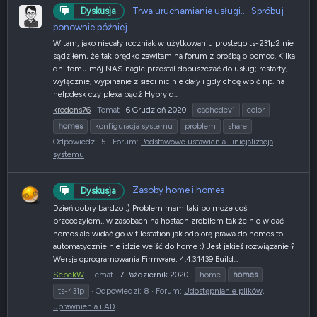
Trwa uruchamianie usługi.... Spróbuj
Dyskusja
ponownie później
Witam, jako niecały roczniak w użytkowaniu prostego ts-231p2 nie
sądziłem, że tak prędko zawitam na forum z prośbą o pomoc. Kilka
dni temu mój NAS nagle przestał dopuszczać do usług; restarty,
wyłącznie, wypinanie z sieci nic nie dały i gdy chcę wbić np. na
helpdesk czy plexa bądź Hybryid...
kredens76
Temat
6 Grudzień 2020
cachedev1
color
homes
konfiguracja systemu
problem
share
Odpowiedzi: 5
Forum:
Podstawowe ustawienia i inicjalizacja
systemu
Zasoby home i homes
Dyskusja
Dzień dobry bardzo :) Problem mam taki bo może coś
przeoczyłem,. w zasobach na hostach zrobiłem tak że nie widać
homes ale widać go w filestation jak odbiorę prawa do homes to
automatycznie nie idzie wejść do home :) Jest jakieś rozwiązanie ?
Wersja oprogramowania Firmware: 4.4.3.1439 Build...
SebekW
Temat
7 Październik 2020
home
homes
ts-431p
Odpowiedzi: 8
Forum:
Udostępnianie plików,
uprawnienia i AD