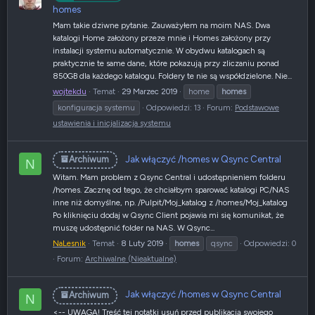
homes
Mam takie dziwne pytanie. Zauważyłem na moim NAS. Dwa
katalogi Home założony przeze mnie i Homes założony przy
instalacji systemu automatycznie. W obydwu katalogach są
praktycznie te same dane, które pokazują przy zliczaniu ponad
850GB dla każdego katalogu. Foldery te nie są współdzielone. Nie...
wojtekdu
Temat
29 Marzec 2019
home
homes
konfiguracja systemu
Odpowiedzi: 13
Forum:
Podstawowe
ustawienia i inicjalizacja systemu
Jak włączyć /homes w Qsync Central
Archiwum
N
Witam. Mam problem z Qsync Central i udostępnieniem folderu
/homes. Zacznę od tego, że chciałbym sparować katalogi PC/NAS
inne niż domyślne, np. /Pulpit/Moj_katalog z /homes/Moj_katalog
Po kliknięciu dodaj w Qsync Client pojawia mi się komunikat, że
muszę udostępnić folder na NAS. W Qsync...
NaLesnik
Temat
8 Luty 2019
homes
qsync
Odpowiedzi: 0
Forum:
Archiwalne (Nieaktualne)
Jak włączyć /homes w Qsync Central
Archiwum
N
<-- UWAGA! Treść tej notatki usuń przed publikacją swojego