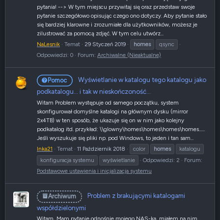
pytania! --> W tym miejscu przywitaj się oraz przedstaw swoje
pytanie szczegółowo opisując czego ono dotyczy. Aby pytanie stało
się bardziej klarowne i zrozumiałe dla użytkowników, możesz je
zilustrować za pomocą zdjęć. W tym celu utwórz...
NaLesnik
Temat
29 Styczeń 2019
homes
qsync
Odpowiedzi: 0
Forum:
Archiwalne (Nieaktualne)
Wyświetlanie w katalogu tego katalogu jako
Pomoc
podkatalogu... i tak w nieskończoność...
Witam Problem występuje od samego początku, system
skonfigurował domyślne katalogi na głównym dysku (mirror
2x4TB) w ten sposób, że ukazuje się on w nim jako kolejny
podkatalog itd. przykład: \\glowny\homes\homes\homes\homes......
Jeśli wyszukuje się pliki np. pod Windows, to jeden i tan sam...
Inka21
Temat
11 Październik 2018
color
homes
katalogu
konfiguracja systemu
wyświetlanie
Odpowiedzi: 2
Forum:
Podstawowe ustawienia i inicjalizacja systemu
Problem z brakującymi katalogami
Archiwum
współdzielonymi
Witam, Mam pytanie odnośnie mojego NAS-ka, miałem na nim