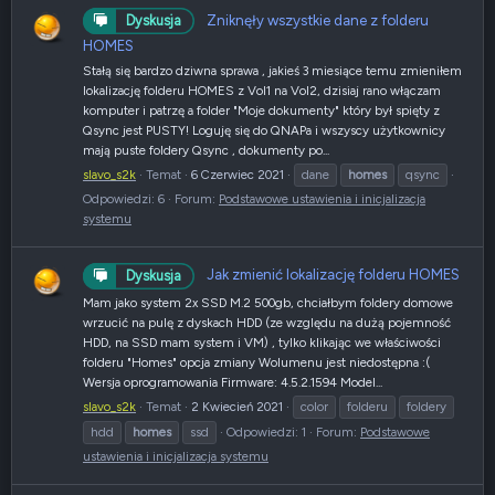
Zniknęły wszystkie dane z folderu
Dyskusja
HOMES
Stałą się bardzo dziwna sprawa , jakieś 3 miesiące temu zmieniłem
lokalizację folderu HOMES z Vol1 na Vol2, dzisiaj rano włączam
komputer i patrzę a folder "Moje dokumenty" który był spięty z
Qsync jest PUSTY! Loguję się do QNAPa i wszyscy użytkownicy
mają puste foldery Qsync , dokumenty po...
slavo_s2k
Temat
6 Czerwiec 2021
dane
homes
qsync
Odpowiedzi: 6
Forum:
Podstawowe ustawienia i inicjalizacja
systemu
Jak zmienić lokalizację folderu HOMES
Dyskusja
Mam jako system 2x SSD M.2 500gb, chciałbym foldery domowe
wrzucić na pulę z dyskach HDD (ze względu na dużą pojemność
HDD, na SSD mam system i VM) , tylko klikając we właściwości
folderu "Homes" opcja zmiany Wolumenu jest niedostępna :(
Wersja oprogramowania Firmware: 4.5.2.1594 Model...
slavo_s2k
Temat
2 Kwiecień 2021
color
folderu
foldery
hdd
homes
ssd
Odpowiedzi: 1
Forum:
Podstawowe
ustawienia i inicjalizacja systemu