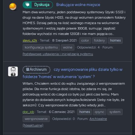
Brakujące wolne miejsce
Dyskusja
Mam dwa wolumeny, jeden podstawowy systemowy (dyski SSD) i
drugi na dane (dyski HDD), na drugi wolumen przeniosłem foldery
HOMES. Dzisiaj patrzę na ilość wolnego miejsca na wolumenie
systemowym i widzę zajęte prawie 300GB, sumując zajętość
folderów wychodzi mi niecałe 120GB i nie mam pojęcia co...
slavo_s2k
Temat
8 Sierpień 2021
color
foldery
homes
konfiguracja systemu
wolne
Odpowiedzi: 4
Forum:
Podstawowe ustawienia i inicjalizacja systemu
czy wersjonowanie pliku działa tylko w
Archiwum
folderze 'homes' w wolumenie 'system' ?
Witam, Chciałem wrócić do wątku związanego z wersjonowaniem
plików. Dla mnie funkcja dość istotna, bo zdarza mi się, że
potrzebuję wrócić do czegoś co było już jakiś czas temu. Mam
pytanie do doświadczonych kolegów/koleżanek (żeby nie było, że
seksizm): Czy wersjonowanie działa tylko wtedy jeśli...
doc_pb
Temat
6 Czerwiec 2021
homes
qsync
system
wersjonowanie
Odpowiedzi: 0
Forum:
Archiwalne
(Nieaktualne)