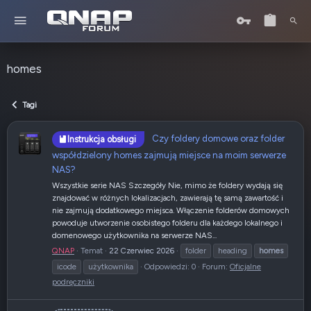
homes
Tagi
Czy foldery domowe oraz folder
Instrukcja obsługi
współdzielony homes zajmują miejsce na moim serwerze
NAS?
Wszystkie serie NAS Szczegóły Nie, mimo że foldery wydają się
znajdować w różnych lokalizacjach, zawierają tę samą zawartość i
nie zajmują dodatkowego miejsca. Włączenie folderów domowych
powoduje utworzenie osobistego folderu dla każdego lokalnego i
domenowego użytkownika na serwerze NAS...
QNAP
Temat
22 Czerwiec 2026
folder
heading
homes
icode
użytkownika
Odpowiedzi: 0
Forum:
Oficjalne
podręczniki