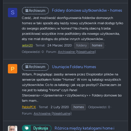
Foldery domowe użytkowników - homes
Archiwum
S
Cześć, Jest możliwość skonfigurowania folderów domowych
homes w taki sposób aby każdy nowy użytkownik miał dostęp tylko
do swojego podfolderu w homes? Na chwilę obecną trzeba
przeklikiwać wszystkie inne podfoldery dla nowego użytkownika,
aby nie miał dostępu do plików innych użytkowników...
sebii20
Temat
24 Marzec 2020
foldery
homes
Odpowiedzi: 0
Forum:
Archiwalne (Nieaktualne)
Usunięcie Folderu Homes
Archiwum
P
Witam, Przeglądając zasoby serwera przez Eksplorator plików na
serwerze spotkałem folder "Homes". W nim są katalogi wszystkich
użytkowników. Co to za katalog i jak się go pozbyć? Zaznaczam że
nie jest to katalog "Home" czyli Panel
Sterowania>>Uprawnienia>>Użytkownicy>> Foldery domowe bo
tam mam...
PabloPCK
Temat
2 Luty 2020
homes
Odpowiedzi: 0
Forum:
Archiwalne (Nieaktualne)
Różnica między katalogami home i
Dyskusja