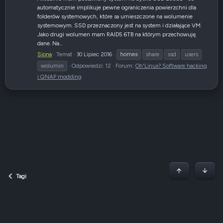
automatycznie implikuje pewne ograniczenia powierzchni dla
folderów systemowych, które sa umieszczone na wolumenie
systemowym. SSD przeznaczony jest na system i działające VM.
Jako drugi wolumen mam RAID5 6TB na którym przechowuję
dane. Na...
Siona
Temat
30 Lipiec 2016
homes
share
ssd
users
wolumin
Odpowiedzi: 12
Forum:
Oh'Linux? Software hacking
i QNAP modding
Początek stron
Dół
Tagi
Dark v2 — Graphite
Polski (PL)