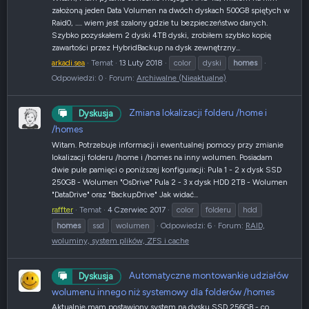
założoną jeden Data Volumen na dwóch dyskach 500GB spiętych w
Raid0, ..... wiem jest szalony gdzie tu bezpieczeństwo danych.
Szybko pozyskałem 2 dyski 4TB dyski, zrobiłem szybko kopię
zawartości przez HybridBackup na dysk zewnętrzny...
arkadi.sea
Temat
13 Luty 2018
color
dyski
homes
Odpowiedzi: 0
Forum:
Archiwalne (Nieaktualne)
Zmiana lokalizacji folderu /home i
Dyskusja
/homes
Witam. Potrzebuje informacji i ewentualnej pomocy przy zmianie
lokalizacji folderu /home i /homes na inny wolumen. Posiadam
dwie pule pamięci o poniższej konfiguracji: Pula 1 - 2 x dysk SSD
250GB - Wolumen "OsDrive" Pula 2 - 3 x dysk HDD 2TB - Wolumen
"DataDrive" oraz "BackupDrive" Jak widać...
raffter
Temat
4 Czerwiec 2017
color
folderu
hdd
homes
ssd
wolumen
Odpowiedzi: 6
Forum:
RAID,
woluminy, system plików, ZFS i cache
Automatyczne montowankie udziałów
Dyskusja
wolumenu innego niż systemowy dla folderów /homes
Aktualnie mam postawiony system na dysku SSD 256GB - co