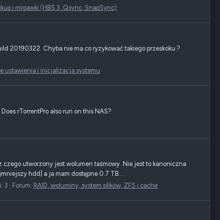
kup i migawki (HBS 3, Qsync, SnapSync)
 build 20190322. Chyba nie ma co ryzykować takiego przeskoku ?
ustawienia i inicjalizacja systemu
oes rTorrentPro also run on this NAS?
 czego utworzony jest wolumen taśmowy. Nie jest to kanoniczna
ajmniejszy hdd] a ja mam dostępne 0.7 TB...
: 3
Forum:
RAID, woluminy, system plików, ZFS i cache