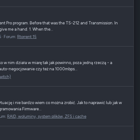
nt Pro program. Before that was the TS-212 and Transmission. In
 give me a hand. 1. When the...
6
Forum:
Rtorrent 15
w nim działa w miarę tak jak powinno, poza jedną rzeczą - a
 auto-negocjowanie czy też na 1000mbps...
witch)
ację i nie bardzo wiem co można zrobić. Jak to naprawić lub jak w
ogramowania Firmware...
rum:
RAID, woluminy, system plików, ZFS i cache