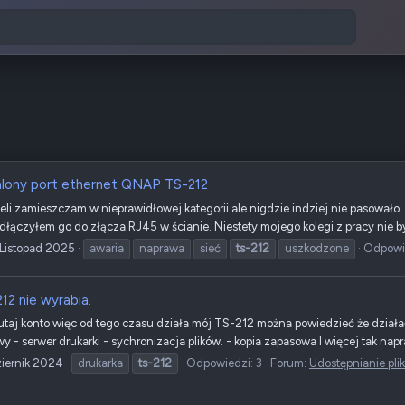
lony port ethernet QNAP TS-212
eli zamieszczam w nieprawidłowej kategorii ale nigdzie indziej nie pasował
łączyłem go do złącza RJ45 w ścianie. Niestety mojego kolegi z pracy nie by
Listopad 2025
awaria
naprawa
sieć
ts-212
uszkodzone
Odpowie
12 nie wyrabia.
utaj konto więc od tego czasu działa mój TS-212 można powiedzieć że działał
y - serwer drukarki - sychronizacja plików. - kopia zapasowa I więcej tak napra
iernik 2024
drukarka
ts-212
Odpowiedzi: 3
Forum:
Udostępnianie pli