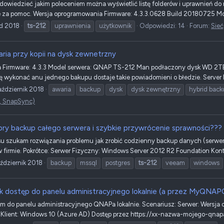
dowiedzieć jakim poleceniem można wyświetlić listę folderów i uprawnień do 
 za pomoc. Wersja oprogramowania Firmware: 4.3.3.0628 Build 20180725 M
ad 2018
ts-212
uprawnienia
użytkownik
Odpowiedzi: 14
Forum:
Sieć
ria przy kopii na dysk zewnetrzny
 Firmware: 4.3.3 Model serwera: QNAP TS-212 Man podłaczony dysk WD 2TB
ię wykonać anu jednego bakupu dostaje takie powiadomieni o błedzie. Server 
aździernik 2018
awaria
backup
dysk
dysk zewnętrzny
hybrid back
, SnapSync)
ry backup całego serwera i szybkie przywrócenie sprawności???
asu szukam rozwiązania problemu jak zrobić codzienny backup danych (serwe
 firmie. Pokrótce: Serwer Fizyczny: Windows Server 2012 R2 Foundation Ko
aździernik 2018
backup
mssql
postgres
ts-212
veeam
windows
k dostęp do panelu administracyjnego lokalnie (a przez MyQNAP
m do panelu administracyjnego QNAPa lokalnie. Scenariusz: Serwer: Wersja
Klient: Windows 10 (Azure AD) Dostęp przez https://xx-nazwa-mojego-qnap