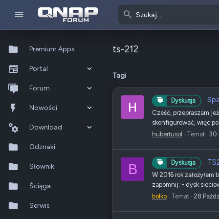
ts-212
Premium Apps
Portal
Tagi
Co nowego?
Forum
Spa
Dyskusja
Ostatnia aktywność
Nowe posty
Nowości
Cześć, przepraszam jeż
skonfigurować, więc pod
Popularne
Nowe posty
Download
hubertusol
Temat
30 
Szukaj na forum
Wszystkie posty
Szukaj zasobów
Odznaki
TS2
Dyskusja
B
Nowe zasoby
Słownik
W 2016 rok założyłem t
zapomnij: - dysk sieciow
Ostatnia aktywność
Ściąga
bolko
Temat
28 Paźdz
Serwis