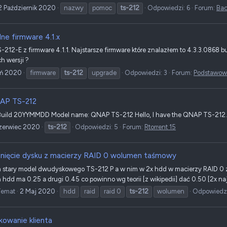
2 Październik 2020
nazwy
pomoc
ts-212
Odpowiedzi: 6
Forum:
Bac
ne firmware 4.1.x
S-212-E z firmware 4.1.1. Najstarsze firmware które znalazłem to 4.3.3.0868
h wersji ?
ień 2020
firmware
ts-212
upgrade
Odpowiedzi: 3
Forum:
Podstawowe 
AP TS-212
x Build 20YYMMDD Model name: QNAP TS-212 Hello, I have the QNAP TS-212. D
zerwiec 2020
ts-212
Odpowiedzi: 5
Forum:
Rtorrent 15
nięcie dysku z macierzy RAID 0 wolumen taśmowy
 stary model dwudyskowego TS-212 P a w nim w 2x hdd w macierzy RAID 0 z
 hdd ma 0.25 a drugi 0.45 co powinno wg teorii [z wikipedii] dać 0.50 [2x n
Temat
2 Maj 2020
hdd
raid
raid 0
ts-212
wolumen
Odpowiedzi
kowanie klienta