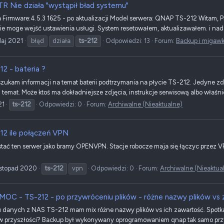
R Nie działa "wystąpił bład systemu"
Firmware:4.5.3 1625 - po aktualizacji Model serwera: QNAP TS-212 Witam, 
nie moge wejść ustawienia usługi. System resetowałem, aktualizawałem. i nad
Maj 2021
błąd
działa
ts-212
Odpowiedzi: 13
Forum:
Backup i migawk
12 - bateria ?
kam informacji na temat baterii podtrzymania na płycie TS-212. Jedyne zdjęci
n temat. Może ktoś ma dokładniejsze zdjęcia, instrukcje serwisową albo właśn
21
ts-212
Odpowiedzi: 0
Forum:
Archiwalne (Nieaktualne)
12 ile połączeń VPN
ać ten serwer jako bramy OPENVPN. Stacje robocze maja się łączyc przez VP
istopad 2020
ts-212
vpn
Odpowiedzi: 0
Forum:
Archiwalne (Nieaktua
OC - TS-212 - po przywróceniu plików - różne nazwy plików vs z
 danych z NAS TS-212 mam mix różne nazwy plików vs ich zawartość. Spotk
i w przyszłości? Backup był wykonywany oprogramowaniem qnap tak samo przyw