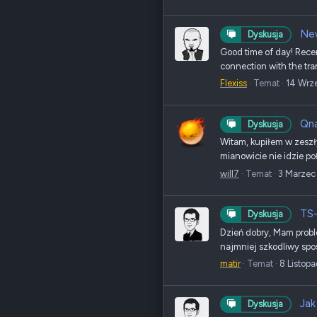
New
Dyskusja
Good time of day! Rece
connection with the tran
Flexiss
Temat
14 Wrz
Qna
Dyskusja
Witam, kupiłem w zeszł
mianowicie nie idzie p
will7
Temat
3 Marzec
TS-
Dyskusja
Dzień dobry, Mam probl
najmniej szkodliwy spo
matir
Temat
8 Listop
Jak
Dyskusja