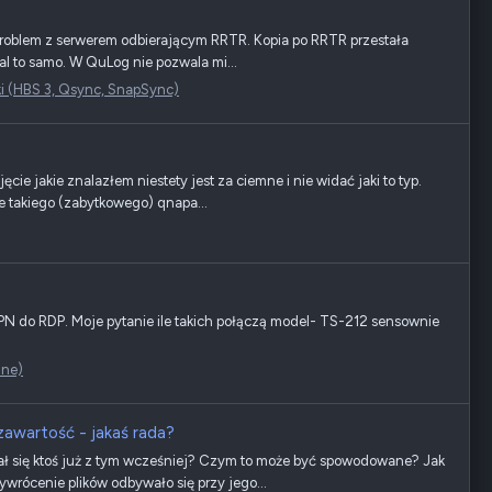
Problem z serwerem odbierającym RRTR. Kopia po RRTR przestała
al to samo. W QuLog nie pozwala mi...
i (HBS 3, Qsync, SnapSync)
e jakie znalazłem niestety jest za ciemne i nie widać jaki to typ.
ie takiego (zabytkowego) qnapa...
N do RDP. Moje pytanie ile takich połączą model- TS-212 sensownie
lne)
awartość - jakaś rada?
ał się ktoś już z tym wcześniej? Czym to może być spowodowane? Jak
rócenie plików odbywało się przy jego...