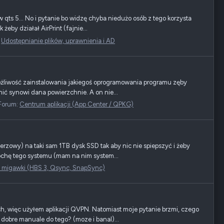
w qts 5… No i pytanie bo widzę chyba niedużo osób z tego korzysta
by działał AirPrint (fajnie...
:
Udostępnianie plików, uprawnienia i AD
ożliwość zainstalowania jakiegoś oprogramowania programu zęby
nić synowi dana powierzchnie. A on nie...
Forum:
Centrum aplikacji (App Center / QPKG)
rzowy) na taki sam 1TB dysk SSD tak aby nic nie spiepszyć i żeby
rochę tego systemu (mam na nim system...
i migawki (HBS 3, Qsync, SnapSync)
, więc użyłem aplikacji QVPN. Natomiast moje pytanie brzmi, czego
dobre manuale do tego? (moze i banal)...