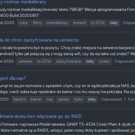
y rozmiar medialibrary
 duży rozmiar medialibrary/movies/ około 768GB? Wersja oprogramowania Fi
.1400 Build 20200817
ień 2020
color
filmy
medialibrary
rtorrent
ts-251d
żeby
Odpowi
ła do stron zaszyfrowane na serwerze
 dziale to powinno być to piszę tu. Chcę zrobić miejsce na serwerze bezpiec
ndroid) tylko jak połączą się z moją siecią wifi, czy da się takie coś zrobić? 
ień 2020
serwera
ts-251d
zaszyfrowane
żeby
zrobić
Odpowiedzi
jest dla nas?
unął mi się po rozmowie z sąsiadem o tym, czy on w ogóle potrzebuje NAS, bo
daje, niech sobie kupi rejestrator do kamer i nic mu więcej nie potrzeba. Na szc
 2020
bardzo
kamer
nas
serwer
tylko
żeby
Odpowiedzi: 1
For
miana dysku bez włączania go do RAID
 Firmware: najnowsze Model serwera: QNAP TS-453A Cześć Mam 4 dyski: na 
 które normalnie są w RAID5, włożyć jeden nowy który kupiłem i spróbować pr