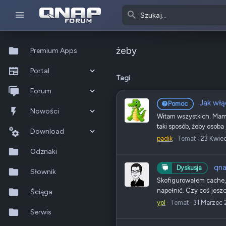
żeby
Premium Apps
Portal
Tagi
Co nowego?
Forum
Jak włą
Pomoc
Ostatnia aktywność
Nowe posty
Nowości
Witam wszystkich. Mam p
taki sposób, żeby osoba 
Popularne
Nowe posty
Download
padik
Temat
23 Kwie
Szukaj na forum
Wszystkie posty
Szukaj zasobów
Odznaki
qna
Dyskusja
Nowe zasoby
Słownik
Skofigurowałem cache, 
napełnić. Czy coś jesz
Ostatnia aktywność
Ściąga
ypl
Temat
31 Marzec
Serwis