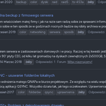
zeń 2020
backup
color
dyski
raid
raid5
ts-453a
żeby
Odpow
lna beckup z firmowego serwera
em właścicielem małej firmy i jak na razie sam radzę sobie ze sprawami inf
 sobie w ten sposób że w godzinach nocnych będzie się robiły archiwa w prac
zesień 2019
color
networking
serwera
sposób
żeby
Odpowiedzi: 
łem serwera w zastosowaniach domowych i w pracy. Raczej w tej kwestii jes
h 90' płyty CD), od kilku lat gromadzę na dyskach zewnętrznych 2x500GB, 
14 Marzec 2018
żeby
Odpowiedzi: 1
Forum:
Witaj nieznajomy!
C - usuwanie folderów lokalnych
e wdrożenia małego QNAPa w biurze projektowym. Ze względu na wielu współ
cą aplikacji QSYNC. Wszystko działa tak, jak tego oczekiwałem. Uprawnienia
esień 2017
color
folderów
qsync
uprawnienia
żeby
Odpowiedzi:
51+ Problem z dekodowaniem dzwięku.