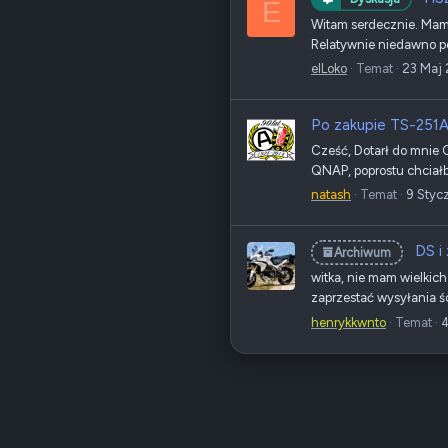
E
Witam serdecznie. Mam 
Relatywnie niedawno po
elLoko
Temat
23 Maj
Po zakupie TS-251A
Cześć, Dotarł do mnie Q
QNAP, poprostu chciałby
natash
Temat
9 Styc
DS i
Archiwum
witka, nie mam wielkic
zaprzestać wysyłania ś
henrykkwnto
Temat
4