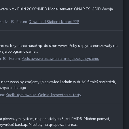
rmware: x.x.x Build 20YYMMDD Model serwera: QNAP TS-251D Wersja
edzi: 13
Forum:
Download Station i klienci P2P
zne na trzymanie haseł np. do stron www i żeby się synchronizowały na
Wersja oprogramowania...
: 10
Forum:
Podstawowe ustawienia i inicjalizacja systemu
 nasz wspólny znajomy (sieciowiec i admin w dużej firmie) stwierdził,
zęście dla tego...
um:
Kącik użytkownika: Opinie, komentarze i testy
pierwszym system, na pozostałych 3 jest RAID5. Miałem pomysł,
zywrócić backup. Niestety na qnapowa franca...