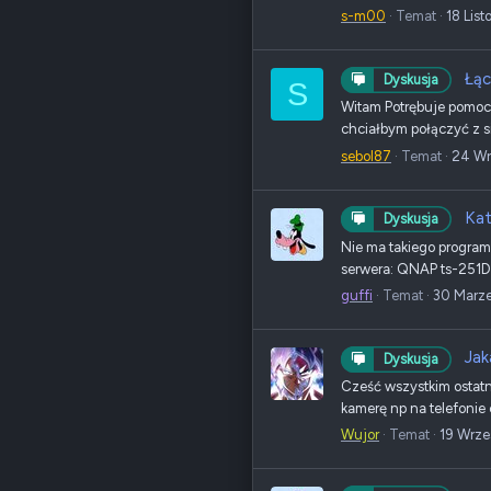
s-m00
Temat
18 Lis
Łąc
Dyskusja
S
Witam Potrębuje pomocy
chciałbym połączyć z si
sebol87
Temat
24 Wr
Kat
Dyskusja
Nie ma takiego program
serwera: QNAP ts-251D
guffi
Temat
30 Marz
Jak
Dyskusja
Cześć wszystkim ostatn
kamerę np na telefonie 
Wujor
Temat
19 Wrze