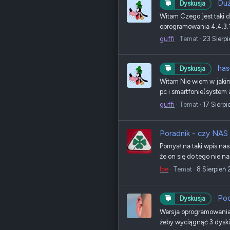
Duż
Dyskusja
Witam Czego jest taki
oprogramowania 4.4.3
guffi
Temat
23 Sierp
has
Dyskusja
Witam Nie wiem w jakim
pc i smartfonie(system a
guffi
Temat
17 Sierp
Poradnik - czy NAS 
Pomysł na taki wpis nas
że on się do tego nie na
Ice
Temat
8 Sierpień
Pod
Dyskusja
Wersja oprogramowania
żeby wyciągnąć 3 dyski