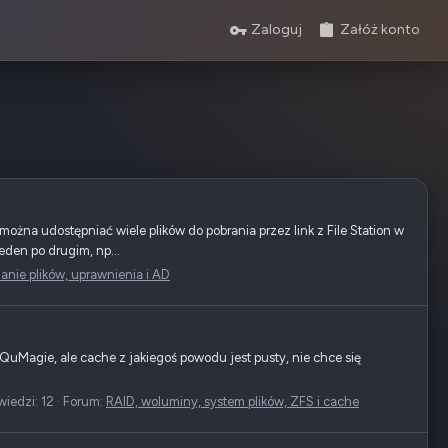
Zaloguj
Załóż konto
ożna udostępniać wiele plików do pobrania przez link z File Station w
jeden po drugim, np...
anie plików, uprawnienia i AD
uMagie, ale cache z jakiegoś powodu jest pusty, nie chce się
iedzi: 12
Forum:
RAID, woluminy, system plików, ZFS i cache