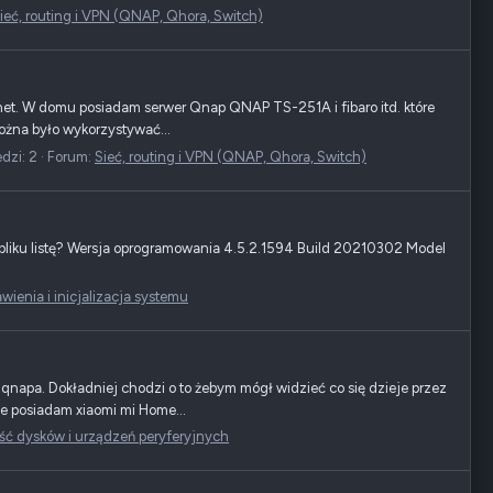
ieć, routing i VPN (QNAP, Qhora, Switch)
rnet. W domu posiadam serwer Qnap QNAP TS-251A i fibaro itd. które
 można było wykorzystywać...
dzi: 2
Forum:
Sieć, routing i VPN (QNAP, Qhora, Switch)
 pliku listę? Wersja oprogramowania 4.5.2.1594 Build 20210302 Model
ienia i inicjalizacja systemu
qnapa. Dokładniej chodzi o to żebym mógł widzieć co się dzieje przez
ie posiadam xiaomi mi Home...
ść dysków i urządzeń peryferyjnych