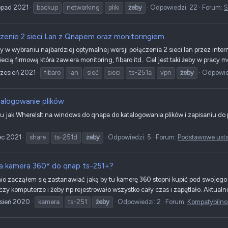
topad 2021
backup
networking
pliki
żeby
Odpowiedzi: 22
Forum:
S
zenie 2 sieci Lan z Qnapem oraz monitoringiem
 w wybraniu najbardziej optymalnej wersji połączenia 2 sieci lan przez inte
ecią firmową która zawiera monitoring, fibaro itd.. Cel jest taki żeby w pracy
zesień 2021
fibaro
lan
sieć
sieci
ts-251a
vpn
żeby
Odpowie
alogowanie plików
u jak WhereIsIt na windows do qnapa do katalogowania plików i zapisaniu do
ec 2021
share
ts-251d
żeby
Odpowiedzi: 5
Forum:
Podstawowe ustaw
a kamera 360* do qnap ts-251+?
io zacząłem się zastanawiać jaką by tu kamerę 360 stopni kupić pod swojego 
czy komputerze i żeby np rejestrowało wszystko cały czas i zapętlało. Aktualn
sień 2020
kamera
ts-251
żeby
Odpowiedzi: 2
Forum:
Kompatybilno