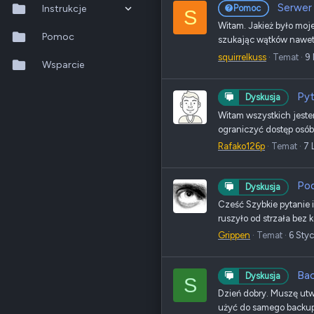
Serwer
Instrukcje
Pomoc
S
Witam. Jakież było moje
QTS 5.2.x
Pomoc
szukając wątków nawet p
squirrelkuss
Temat
9
QuTS hero h6.0.x
Wsparcie
QuMagie
Pyt
Dyskusja
Witam wszystkich jeste
Hybrid Backup Sync
ograniczyć dostęp osób 
Rafako126p
Temat
7 
Qfile Pro
HA Manager
Po
Dyskusja
Cześć Szybkie pytanie 
QuWAN
ruszyło od strzała bez 
QuRouter
Grippen
Temat
6 Sty
QSS
Bac
Dyskusja
S
Dzień dobry. Muszę utw
użyć do samego backupo