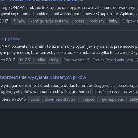
tego QNAPA z rok, ale traktuję go raczej jako serwer z filmami, odtwarzanym
jawił się natomiast problem z odtwarzaniem filmów z Qnap na TV. Aplikacja, 
 2017
filmów
konfiguracja systemu
obraz
problem
żeby
Odpowie
 - pytania
NAP, pobawiłem się nim i teraz mam kilka pytań, jak zły dział to przenieście
m po tym co się bawiłem żeby sobie teraz zainstalować tylko to co chcę. Czy z
zeń 2017
ts-251
tylko
żeby
Odpowiedzi: 5
Forum:
Przed zakupem... 
 zaprzestanie wysyłania pobranych plików
h wymagań odnośnie DS, potrzebuje dodać torrent do ściągnięcia i potrzebuje
ciągniętych plików w ramach testów ściągnąłem sobie jakiś plik i zamiast w k
 Sierpień 2016
color
download station
miejsce
myqnapcloud
żeby