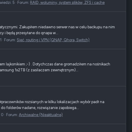
iedzi: 5
Forum:
RAID, woluminy, system plików, ZFS i cache
ormatycznymi. Zakupiłem niedawno serwer nas w celu backupu na nim
y i będą przesyłane do qnapa w...
1
Forum:
Sieć, routing i VPN (QNAP, Qhora, Switch)
tem lajkonikiem ;-) . Dotychczas dane gromadziłem na nośnikach
Samsung 1x2TB (z zasilaczem zewnętrznym)...
pracowników rozsianych w kilku lokalizacjach wybór padł na
 do folderów nadane, rozwiązanie zapobiega...
 0
Forum:
Archiwalne (Nieaktualne)