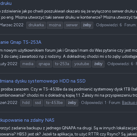
 druku
 zdziwienie jak po chwili poszukiwań okazało się że wyłączono serwer druku 
o eng. Można utworzyć taki serwer druku w kontenerze? Można utworzyć tak że
 Marzec 2022
drukarka
można
serwer
żeby
Odpowiedzi: 6
Forum
anie Qnap TS-253A
m nowym użytkownikiem forum jak i Qnapa I mam do Was pytanie czy jest m
3 do całej zawartości np z rodziny. A dokładniej chodzi mi o to zęby udostęp
Luty 2022
media
qnapa
ts-253a
youtube
żeby
Odpowiedzi: 6
dmiana dysku systemowego HDD na SSD
i prośba zarazem. Czy w TS-453Be da się podmienić systemowy dysk 1TB (tale
kombinowania? chodzi mi o dokładną kopię 1:1. Zależy mi na przyspieszeniu t
czeń 2022
hdd
ssd
ts-453be
żeby
Odpowiedzi: 1
Forum:
Backup 
kupowanie na zdalny NAS
orzyć zadanie backupu z jednego QNAPA na drugi. Są w innych lokalizacjach
wania? HBS3 jest ok? Jeżeli ta aplikacja, to użyć RTTR czy Rsync? Są jakieś 