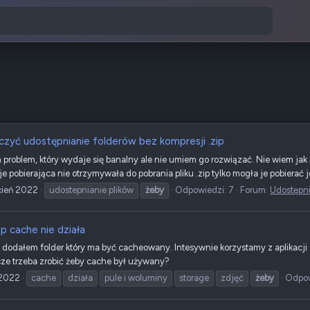
czyć udostępnianie folderów bez kompresji .zip
roblem, który wydaje się banalny ale nie umiem go rozwiązać. Nie wiem jak m
je pobierająca nie otrzymywała do pobrania pliku .zip tylko mogła je pobierać 
cień 2022
udostepnianie plików
żeby
Odpowiedzi: 7
Forum:
Udostępni
p cache nie działa
dodałem folder który ma być cacheowany. Intesywnie korzystamy z aplikacji Q
cze trzeba zrobić żeby cache był używany?
 2022
cache
działa
pule i woluminy
storage
zdjęć
żeby
Odpow