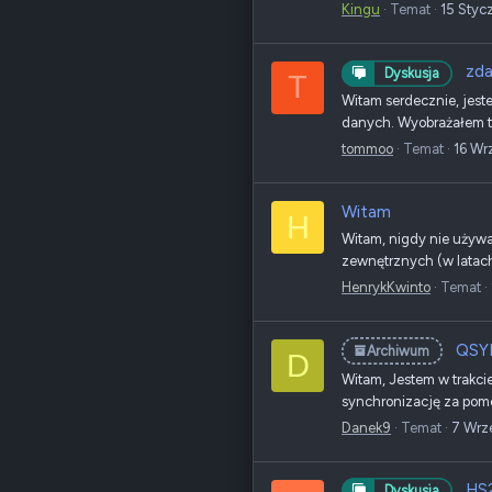
Kingu
Temat
15 Styc
zda
Dyskusja
T
Witam serdecznie, jest
danych. Wyobrażałem to
tommoo
Temat
16 Wr
Witam
H
Witam, nigdy nie używa
zewnętrznych (w latac
HenrykKwinto
Temat
QSYN
Archiwum
D
Witam, Jestem w trakci
synchronizację za pomo
Danek9
Temat
7 Wrz
HS2
Dyskusja