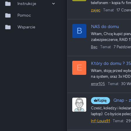
telefonem - kopia fv f
Instrukcje
zajec
Temat
17 Czer
QTS 5.2.x
Pomoc
NAS do domu
QuTS hero h6.0.x
Wsparcie
B
Witam, Chcę kupić pier
QuMagie
zabezpieczenie, RAID 1? 
Bec
Temat
7 Paździe
Hybrid Backup Sync
Qfile Pro
Który do domu ? 351
E
Witam, stoję przed wyb
HA Manager
na system, oraz 3x HDD 
error105
Temat
30 W
QuWAN
QuRouter
Qnap - 
Kupię
Cześć, koledzy i koleża
QSS
laptop). Co byście polec
Inf-Louis91
Temat
29