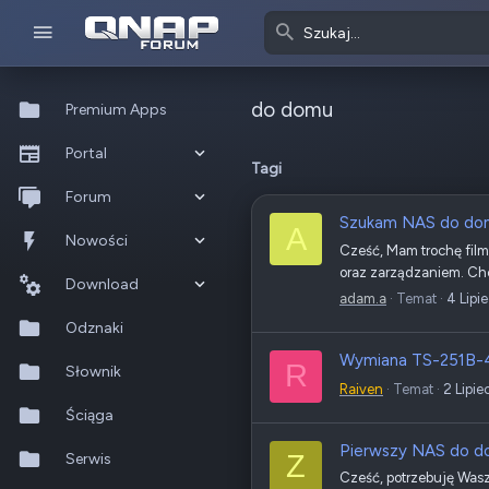
do domu
Premium Apps
Portal
Tagi
Co nowego?
Forum
Szukam NAS do do
A
Ostatnia aktywność
Nowe posty
Nowości
Cześć, Mam trochę film
oraz zarządzaniem. Chci
Popularne
Nowe posty
Download
adam.a
Temat
4 Lipi
Szukaj na forum
Wszystkie posty
Szukaj zasobów
Odznaki
Wymiana TS-251B-
R
Nowe zasoby
Słownik
Raiven
Temat
2 Lipie
Ostatnia aktywność
Ściąga
Pierwszy NAS do do
Z
Serwis
Cześć, potrzebuję Wasz