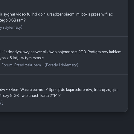
 sygnał video fullhd do 4 urządzeń xiaomi mi box s przez wifi ac
o tego 8GB ram?
y i dylematy)
d - jednodyskowy serwer plików o pojemności 2TB. Podłączony kablem
 z 8 lat) i w tym czasie...
Forum:
Przed zakupem... (Porady i dylematy)
 x-kom Wasze opinie...? Sprzęt do kopii telefonów, trochę zdjęć i
4 czy 8 GB...w planach karta 2*M.2...
y)