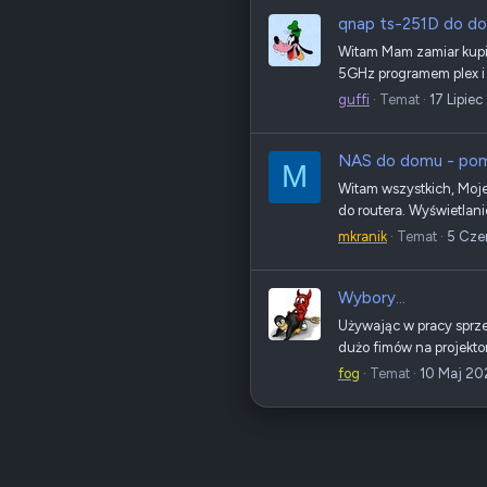
qnap ts-251D do d
Witam Mam zamiar kupić 
5GHz programem plex i ś
guffi
Temat
17 Lipie
NAS do domu - po
M
Witam wszystkich, Moje
do routera. Wyświetlani
mkranik
Temat
5 Cze
Wybory...
Używając w pracy sprze
dużo fimów na projektor
fog
Temat
10 Maj 2