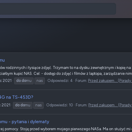
mu
ów rodzinnych i tysiące zdjęć. Trzymam to na dysku zewnętrznym i kopię n
ałbym kupić NAS. Cel: - dostęp do zdjęć i filmów z laptopa, zarządzanie nimi
ec 2021
do
do
mu
nas
Odpowiedzi: 4
Forum:
Przed zakupem... (Porady 
4G na TS-453D?
c 2021
do
do
mu
nas
Odpowiedzi: 10
Forum:
Przed zakupem... (Porady
mu - pytania i dylematy
ej pomocy. Stoję przed wyborem mojego pierwszego NASa. Ma on służyć mi g