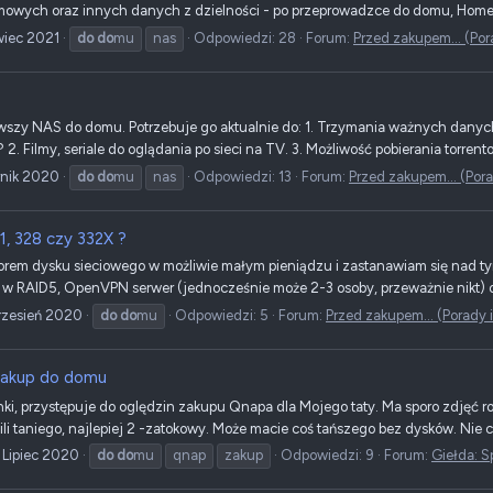
irmowych oraz innych danych z dzielności - po przeprowadzce do domu, Home A
wiec 2021
do
do
mu
nas
Odpowiedzi: 28
Forum:
Przed zakupem... (Por
wszy NAS do domu. Potrzebuje go aktualnie do: 1. Trzymania ważnych danych 
2. Filmy, seriale do oglądania po sieci na TV. 3. Możliwość pobierania torrento
rnik 2020
do
do
mu
nas
Odpowiedzi: 13
Forum:
Przed zakupem... (Pora
, 328 czy 332X ?
orem dysku sieciowego w możliwie małym pieniądzu i zastanawiam się nad tym
w RAID5, OpenVPN serwer (jednocześnie może 2-3 osoby, przeważnie nikt) oraz
rzesień 2020
do
do
mu
Odpowiedzi: 5
Forum:
Przed zakupem... (Porady 
zakup do domu
nki, przystępuje do oględzin zakupu Qnapa dla Mojego taty. Ma sporo zdjęć rocz
ili taniego, najlepiej 2 -zatokowy. Może macie coś tańszego bez dysków. Nie ch
 Lipiec 2020
do
do
mu
qnap
zakup
Odpowiedzi: 9
Forum:
Giełda: 