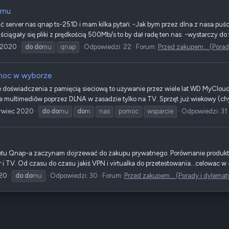
omu
server nas qnap ts-251D i mam kilka pytań: -Jak bym przez dlna z nasa puścił
ciągały się pliki z prędkością 500Mb/s to by dał radę ten nas. -wystarczy d
c 2020
do
do
mu
qnap
Odpowiedzi: 22
Forum:
Przed zakupem... (Porad
moc w wyborze
 doświadczenia z pamięcią sieciową to używanie przez wiele lat WD MyClou
e multimediów poprzez DLNA w zasadzie tylko na TV. Sprzęt już wiekowy (chyba
rwiec 2020
do
do
mu
do
m
nas
pomoc
wsparcie
Odpowiedzi: 31
tu Qnap-a zaczynam dojrzewać do zakupu prywatnego. Porównanie produktów -
 i TV. Od czasu do czasu jakiś VPN i virtualka do przetestowania...celowac w 
020
do
do
mu
Odpowiedzi: 30
Forum:
Przed zakupem... (Porady i dylemat