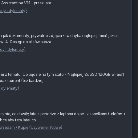
ssistant na VM - przez lata...
ady i dylematy)
jak dokumenty, prywatne zdjęcia - tu chyba najlepiej mieć jakies
w. 4. Dostęp do plików spoza...
dy i dylematy)
i z tematu. Co będzie na tym stało ? Najlepiej 2x SSD 120GB w raid1
 rtorrent (też bardziej...
i dylematy)
nie, co chwilę lata z pendrive z laptopa do pc i z kabelkami (telefon +
ce aby tata latał co...
Sprzedam / Kupię (Używane i Nowe)