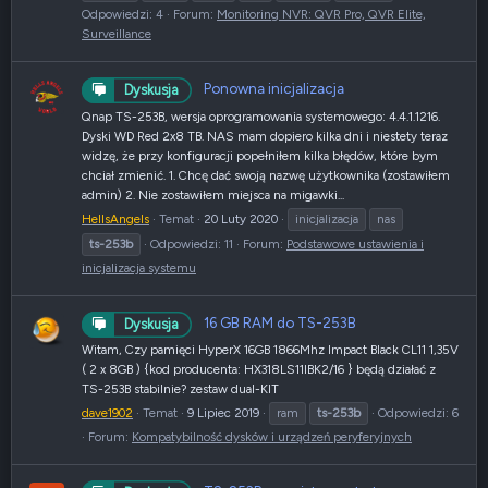
Odpowiedzi: 4
Forum:
Monitoring NVR: QVR Pro, QVR Elite,
Surveillance
Ponowna inicjalizacja
Dyskusja
Qnap TS-253B, wersja oprogramowania systemowego: 4.4.1.1216.
Dyski WD Red 2x8 TB. NAS mam dopiero kilka dni i niestety teraz
widzę, że przy konfiguracji popełniłem kilka błędów, które bym
chciał zmienić. 1. Chcę dać swoją nazwę użytkownika (zostawiłem
admin) 2. Nie zostawiłem miejsca na migawki...
HellsAngels
Temat
20 Luty 2020
inicjalizacja
nas
ts-253b
Odpowiedzi: 11
Forum:
Podstawowe ustawienia i
inicjalizacja systemu
16 GB RAM do TS-253B
Dyskusja
Witam, Czy pamięci HyperX 16GB 1866Mhz Impact Black CL11 1,35V
( 2 x 8GB ) {kod producenta: HX318LS11IBK2/16 } będą działać z
TS-253B stabilnie? zestaw dual-KIT
dave1902
Temat
9 Lipiec 2019
ram
ts-253b
Odpowiedzi: 6
Forum:
Kompatybilność dysków i urządzeń peryferyjnych