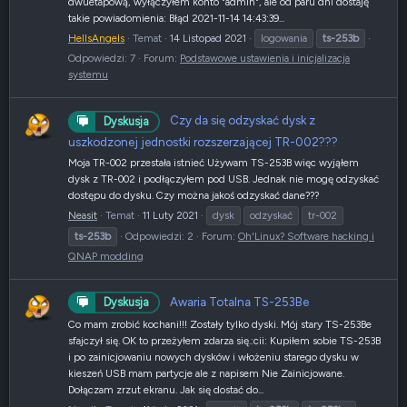
dwuetapową, wyłączyłem konto "admin", ale od paru dni dostaję
takie powiadomienia: Błąd 2021-11-14 14:43:39...
HellsAngels
Temat
14 Listopad 2021
logowania
ts-253b
Odpowiedzi: 7
Forum:
Podstawowe ustawienia i inicjalizacja
systemu
Czy da się odzyskać dysk z
Dyskusja
uszkodzonej jednostki rozszerzającej TR-002???
Moja TR-002 przestała istnieć Używam TS-253B więc wyjąłem
dysk z TR-002 i podłączyłem pod USB. Jednak nie mogę odzyskać
dostępu do dysku. Czy można jakoś odzyskać dane???
Neasit
Temat
11 Luty 2021
dysk
odzyskać
tr-002
ts-253b
Odpowiedzi: 2
Forum:
Oh'Linux? Software hacking i
QNAP modding
Awaria Totalna TS-253Be
Dyskusja
Co mam zrobić kochani!!! Zostały tylko dyski. Mój stary TS-253Be
sfajczył się. OK to przeżyłem zdarza się.:cii: Kupiłem sobie TS-253B
i po zainicjowaniu nowych dysków i włożeniu starego dysku w
kieszeń USB mam partycje ale z napisem Nie Zainicjowane.
Dołączam zrzut ekranu. Jak się dostać do...