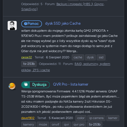
Odpowiedzi: 5
Forum:
Backup i migawki (HBS 3, Qsync,
SnapSync)
dysk SSD jako Cache
Pomoc
witam dokupiłem do mojego złomka kartę QM2 2P10G1TA +
970EWO Plus i mam problem? próbuje zainstalować go jako Cache
ale nie mogę wybrać go z listy wszystkie dyski są na "szaro" dysk
jest widoczny w systemie mam do niego dostęp to samo jest z
Qtier dysk nie jest widoczny?? Wersja...
pepe32
Temat
6 Sierpień 2020
cache
dysk
ssd
ts-253b
Odpowiedzi: 11
Forum:
RAID, woluminy, system
plików, ZFS i cache
QVR Pro - lista kamer
Dyskusja
Wersja oprogramowania Firmware: 4.4.1.1216 Model serwera: QNAP
TS-253B Witam, Być może popełniłem błąd ale jestem amatorem.....
od roku miałem podpięte do NASa kamery 2szt Hikvision DS-
2CD2143G0-I 4Mpix , po roku użytkowania stwierdziłem że już
poznałem ich jakość postanowiłem zakupić coś...
dave1902
Temat
5 Kwiecień 2020
color
ip camera
kamer
kamery
może
onvif
qvr
qvr pro
ts-253b