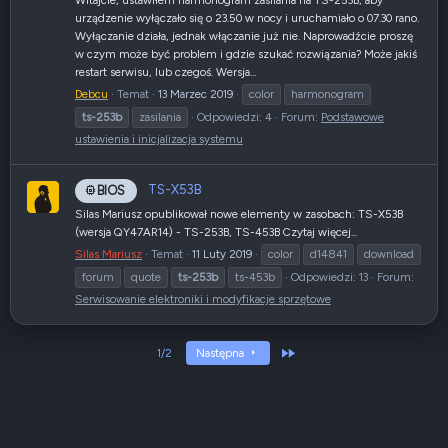
urządzenie wyłączało się o 23.50 w nocy i uruchamiało o 07.30 rano.
Wyłączanie działa, jednak włączanie już nie. Naprowadźcie proszę
w czym może być problem i gdzie szukać rozwiązania? Może jakiś
restart serwisu, lub czegoś. Wersja...
Debcu
Temat
13 Marzec 2019
color
harmonogram
ts-253b
zasilania
Odpowiedzi: 4
Forum:
Podstawowe
ustawienia i inicjalizacja systemu
TS-X53B
BIOS
Silas Mariusz opublikował nowe elementy w zasobach: TS-X53B
(wersja QY47AR14) - TS-253B, TS-453B Czytaj więcej...
Silas Mariusz
Temat
11 Luty 2019
color
d14841
download
forum
quote
ts-253b
ts-453b
Odpowiedzi: 13
Forum:
Serwisowanie elektroniki i modyfikacje sprzętowe
Ostatni
1/2
Następna