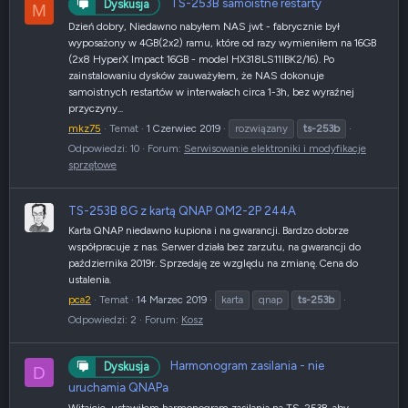
TS-253B samoistne restarty
Dyskusja
M
Dzień dobry, Niedawno nabyłem NAS jwt - fabrycznie był
wyposażony w 4GB(2x2) ramu, które od razy wymieniłem na 16GB
(2x8 HyperX Impact 16GB - model HX318LS11IBK2/16). Po
zainstalowaniu dysków zauważyłem, że NAS dokonuje
samoistnych restartów w interwałach circa 1-3h, bez wyraźnej
przyczyny...
mkz75
Temat
1 Czerwiec 2019
rozwiązany
ts-253b
Odpowiedzi: 10
Forum:
Serwisowanie elektroniki i modyfikacje
sprzętowe
TS-253B 8G z kartą QNAP QM2-2P 244A
Karta QNAP niedawno kupiona i na gwarancji. Bardzo dobrze
współpracuje z nas. Serwer działa bez zarzutu, na gwarancji do
października 2019r. Sprzedaję ze względu na zmianę. Cena do
ustalenia.
pca2
Temat
14 Marzec 2019
karta
qnap
ts-253b
Odpowiedzi: 2
Forum:
Kosz
Harmonogram zasilania - nie
Dyskusja
D
uruchamia QNAPa
Witajcie, ustawiłem harmonogram zasilania na TS-253B, aby