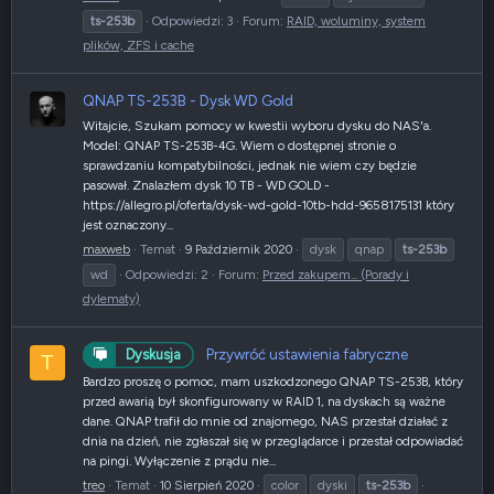
ts-253b
Odpowiedzi: 3
Forum:
RAID, woluminy, system
plików, ZFS i cache
QNAP TS-253B - Dysk WD Gold
Witajcie, Szukam pomocy w kwestii wyboru dysku do NAS'a.
Model: QNAP TS-253B-4G. Wiem o dostępnej stronie o
sprawdzaniu kompatybilności, jednak nie wiem czy będzie
pasował. Znalazłem dysk 10 TB - WD GOLD -
https://allegro.pl/oferta/dysk-wd-gold-10tb-hdd-9658175131 który
jest oznaczony...
maxweb
Temat
9 Październik 2020
dysk
qnap
ts-253b
wd
Odpowiedzi: 2
Forum:
Przed zakupem... (Porady i
dylematy)
Przywróć ustawienia fabryczne
Dyskusja
T
Bardzo proszę o pomoc, mam uszkodzonego QNAP TS-253B, który
przed awarią był skonfigurowany w RAID 1, na dyskach są ważne
dane. QNAP trafił do mnie od znajomego, NAS przestał działać z
dnia na dzień, nie zgłaszał się w przeglądarce i przestał odpowiadać
na pingi. Wyłączenie z prądu nie...
treo
Temat
10 Sierpień 2020
color
dyski
ts-253b