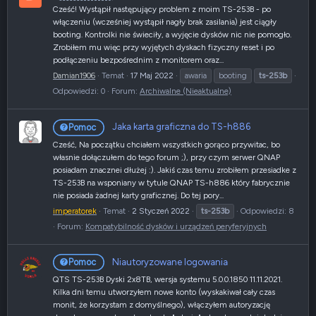
Cześć! Wystąpił następujący problem z moim TS-253B - po
włączeniu (wcześniej wystąpił nagły brak zasilania) jest ciągły
booting. Kontrolki nie świeciły, a wyjęcie dysków nic nie pomogło.
Zrobiłem mu więc przy wyjętych dyskach fizyczny reset i po
podłączeniu bezpośrednim z monitorem oraz...
Damian1906
Temat
17 Maj 2022
awaria
booting
ts-253b
Odpowiedzi: 0
Forum:
Archiwalne (Nieaktualne)
Jaka karta graficzna do TS-h886
Pomoc
Cześć, Na początku chciałem wszystkich gorąco przywitac, bo
własnie dołączułem do tego forum ;), przy czym serwer QNAP
posiadam znacznei dłużej :). Jakiś czas temu zrobiłem przesiadke z
TS-253B na wsponiany w tytule QNAP TS-h886 który fabrycznie
nie posiada żadnej karty graficznej. Do tej pory...
imperatorek
Temat
2 Styczeń 2022
ts-253b
Odpowiedzi: 8
Forum:
Kompatybilność dysków i urządzeń peryferyjnych
Niautoryzowane logowania
Pomoc
QTS TS-253B Dyski 2x8TB, wersja systemu 5.0.0.1850 11.11.2021.
Kilka dni temu utworzyłem nowe konto (wyskakiwał cały czas
monit, że korzystam z domyślnego), włączyłem autoryzację