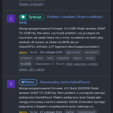
(Porady i dylematy)
Problem z zasobem /share o wielkości
Dyskusja
S
16MB
Wersja oprogramowania Firmware: 4.5.1.1495 Model serwera: QNAP
TS-253B Hej, Nie wiem, czy to jest problem, czy ja czegoś nie
rozumiem, ale zasób /share ma u mnie, no właśnie nie wiem jaką
wielkość. df zwraca, że /share ma 16MB, ale już
/share/NFSv=4/Public 2,3T fragment /dev/mapper/cachedev1...
sadziu
Temat
28 Listopad 2020
app center
cachedev1
problem
share
smb
snapshot
station
tmpfs
ts-253b
Odpowiedzi: 2
Forum:
RAID, woluminy, system
plików, ZFS i cache
Nieusuwalny cache HybridMount
Pomoc
S
Wersja oprogramowania Firmware: 4.5.1 Build 20201108 Model
serwera: QNAP TS-253B Hej, Mam problem z usunięciem pamięci
podręcznej HybridMount. Miałem podłączony dysk Google jako
usługę chmurową z cache o wielkości 450GB. Zmieniłem typ tego
połączenia z Googlem na podłączenie dysku zdalnego co...
sadziu
Temat
27 Listopad 2020
cache
hybridmount