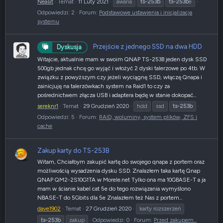
Neasit
Temat
11 Luty 2021
awaria
ts-253b
ts-253b
e
Odpowiedzi: 2
Forum:
Podstawowe ustawienia i inicjalizacja
systemu
Przejście z jednego SSD na dwa HDD
Dyskusja
Witajcie, aktualnie mam w swoim QNAP TS-253B jeden dysk SSD
500gb jednak chcę go wyjąć i włożyć 2 dyski talerzowe po 4tb. W
związku z powyższym czy jeżeli wyciągnę SSD, włączę Qnapa i
zainicjuję na talerzówkach system na Raid1 to czy za
pośrednictwem złącza USB i adaptera będę w stanie dokopać...
sereknr1
Temat
29 Grudzień 2020
hdd
ssd
ts-253b
Odpowiedzi: 5
Forum:
RAID, woluminy, system plików, ZFS i
cache
Zakup karty do TS-253B
Witam, Chciałbym zakupić kartę do swojego qnapa z portem oraz
możliwością wysadzenia dysku SSD. Znalazłem taka kartę Qnap
QNAP QM2-2S10G1TA w Morele.net Tylko ona ma 10GBASE-T a ja
mam w ścianie kabel cat 5e do tego rozwiązania wymyślono
NBASE-T do 5Gbits dla 5e Znalazłem też Nas z portem...
dave1902
Temat
27 Grudzień 2020
karty rozszerzeń
ts-253b
zakup
Odpowiedzi: 0
Forum:
Przed zakupem...