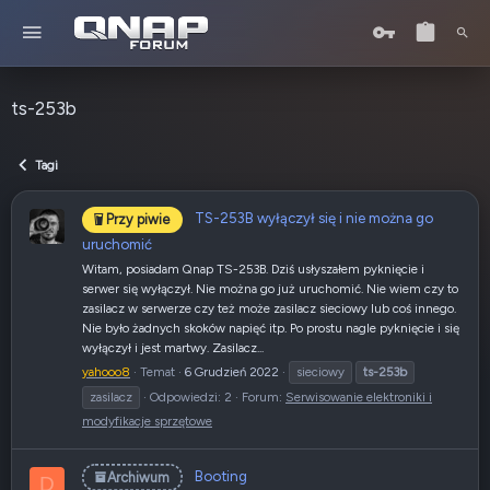
ts-253b
Tagi
TS-253B wyłączył się i nie można go
Przy piwie
uruchomić
Witam, posiadam Qnap TS-253B. Dziś usłyszałem pyknięcie i
serwer się wyłączył. Nie można go już uruchomić. Nie wiem czy to
zasilacz w serwerze czy też może zasilacz sieciowy lub coś innego.
Nie było żadnych skoków napięć itp. Po prostu nagle pyknięcie i się
wyłączył i jest martwy. Zasilacz...
yahooo8
Temat
6 Grudzień 2022
sieciowy
ts-253b
zasilacz
Odpowiedzi: 2
Forum:
Serwisowanie elektroniki i
modyfikacje sprzętowe
Booting
Archiwum
D