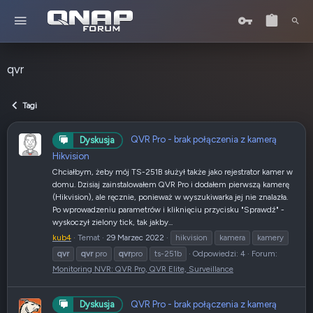
qvr
Tagi
QVR Pro - brak połączenia z kamerą
Dyskusja
Hikvision
Chciałbym, żeby mój TS-251B służył także jako rejestrator kamer w
domu. Dzisiaj zainstalowałem QVR Pro i dodałem pierwszą kamerę
(Hikvision), ale ręcznie, ponieważ w wyszukiwarka jej nie znalazła.
Po wprowadzeniu parametrów i kliknięciu przycisku "Sprawdź" -
wyskoczył zielony tick, tak jakby...
kub4
Temat
29 Marzec 2022
hikvision
kamera
kamery
qvr
qvr
pro
qvr
pro
ts-251b
Odpowiedzi: 4
Forum:
Monitoring NVR: QVR Pro, QVR Elite, Surveillance
QVR Pro - brak połączenia z kamerą
Dyskusja