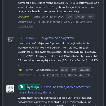
potrzebuje aby uruchomiona aplikacja QVR Pro rejestrowała obraz z
kamer IP które są w dwóch róznych lokalizacjach. Teraz w czym
polega problem. Pomimo prawidłowo zestawionego...
cool_aikon
Temat
27 Wrzesień 2020
qvr
qvr
pro
vpn
Odpowiedzi: 2
Forum:
Monitoring NVR: QVR Pro, QVR Elite,
Surveillance
TS-1283XU-RP - sugestie co do dysków
Uszanowanie Czytającym Dojrzałem do decyzji zastąpienia
wysłużonego TS-1073 Pro. Szukałem kompromisu między
wydajnością / skalowalnością a ceną, która zapewni mi: 1. Główny
DS do VMW HA, spięty trunkiem 2x10Gb do dwóch hostów VMW.
DS z naciskiem na wydajność vmek (SQL i bazy Domino) czyli EO
...
_aDi_
Temat
22 Wrzesień 2020
dyski
qvr
vmware
Odpowiedzi: 2
Forum:
Przed zakupem... (Porady i dylematy)
QVR Pro zmniejszenie przestrzeni
Dyskusja
nagrań bez utraty danych
Witam, mam pytanie dotyczące aplikacji QVR Pro. Przez brak
doświadczenia przydzieliłem zbyt dużą przestrzeń dysku na