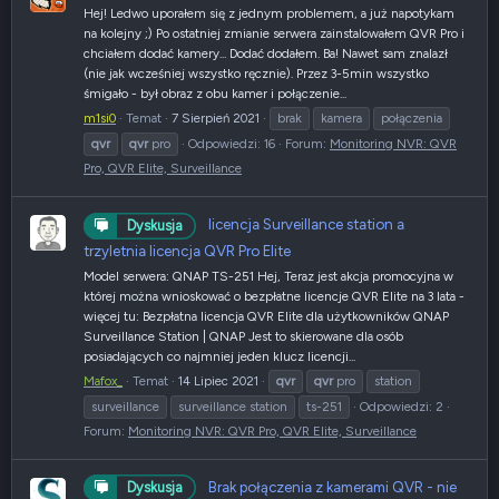
Hej! Ledwo uporałem się z jednym problemem, a już napotykam
na kolejny ;) Po ostatniej zmianie serwera zainstalowałem QVR Pro i
chciałem dodać kamery... Dodać dodałem. Ba! Nawet sam znalazł
(nie jak wcześniej wszystko ręcznie). Przez 3-5min wszystko
śmigało - był obraz z obu kamer i połączenie...
m1si0
Temat
7 Sierpień 2021
brak
kamera
połączenia
qvr
qvr
pro
Odpowiedzi: 16
Forum:
Monitoring NVR: QVR
Pro, QVR Elite, Surveillance
licencja Surveillance station a
Dyskusja
trzyletnia licencja QVR Pro Elite
Model serwera: QNAP TS-251 Hej, Teraz jest akcja promocyjna w
której można wnioskować o bezpłatne licencje QVR Elite na 3 lata -
więcej tu: Bezpłatna licencja QVR Elite dla użytkowników QNAP
Surveillance Station | QNAP Jest to skierowane dla osób
posiadających co najmniej jeden klucz licencji...
Mafox_
Temat
14 Lipiec 2021
qvr
qvr
pro
station
surveillance
surveillance station
ts-251
Odpowiedzi: 2
Forum:
Monitoring NVR: QVR Pro, QVR Elite, Surveillance
Brak połączenia z kamerami QVR - nie
Dyskusja