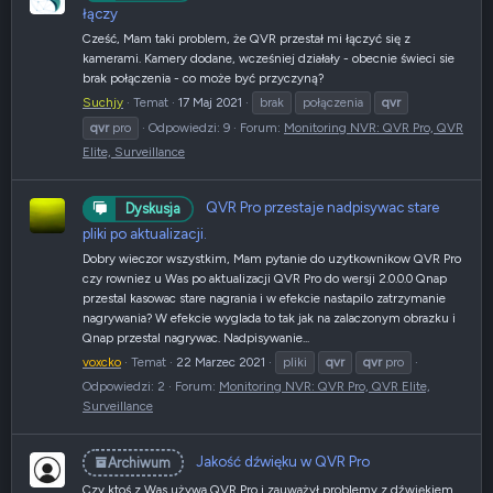
łączy
Cześć, Mam taki problem, że QVR przestał mi łączyć się z
kamerami. Kamery dodane, wcześniej działały - obecnie świeci sie
brak połączenia - co może być przyczyną?
Suchjy
Temat
17 Maj 2021
brak
połączenia
qvr
qvr
pro
Odpowiedzi: 9
Forum:
Monitoring NVR: QVR Pro, QVR
Elite, Surveillance
QVR Pro przestaje nadpisywac stare
Dyskusja
pliki po aktualizacji.
Dobry wieczor wszystkim, Mam pytanie do uzytkownikow QVR Pro
czy rowniez u Was po aktualizacji QVR Pro do wersji 2.0.0.0 Qnap
przestal kasowac stare nagrania i w efekcie nastapilo zatrzymanie
nagrywania? W efekcie wyglada to tak jak na zalaczonym obrazku i
Qnap przestal nagrywac. Nadpisywanie...
voxcko
Temat
22 Marzec 2021
pliki
qvr
qvr
pro
Odpowiedzi: 2
Forum:
Monitoring NVR: QVR Pro, QVR Elite,
Surveillance
Jakość dźwięku w QVR Pro
Archiwum
Czy ktoś z Was używa QVR Pro i zauważył problemy z dźwiękiem