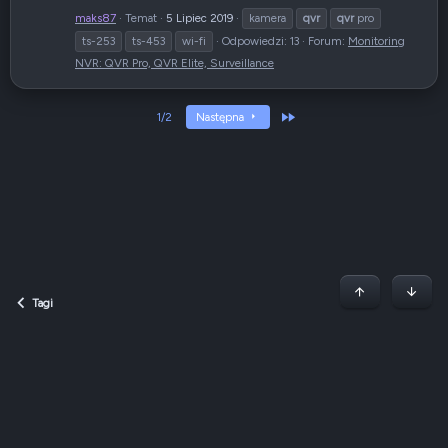
maks87
Temat
5 Lipiec 2019
kamera
qvr
qvr
pro
ts-253
ts-453
wi-fi
Odpowiedzi: 13
Forum:
Monitoring
NVR: QVR Pro, QVR Elite, Surveillance
Ostatni
1/2
Następna
Początek stron
Dół
Tagi
Dark v2 — Graphite
Polski (PL)
Regulamin
Polityka prywatności
Jak korzystać z forum?
R
S
S
QNAP Forum Polska, QNAP Club Poland ©2008-2026