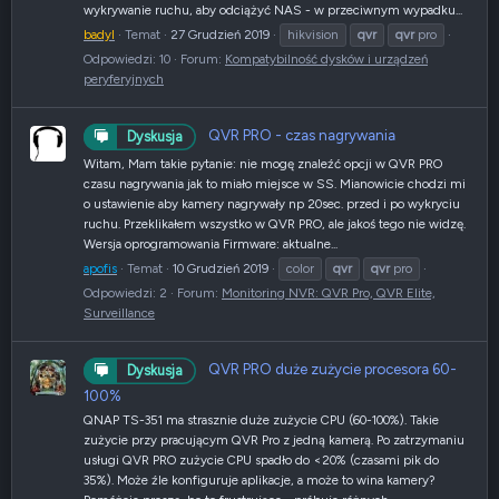
wykrywanie ruchu, aby odciążyć NAS - w przeciwnym wypadku...
badyl
Temat
27 Grudzień 2019
hikvision
qvr
qvr
pro
Odpowiedzi: 10
Forum:
Kompatybilność dysków i urządzeń
peryferyjnych
QVR PRO - czas nagrywania
Dyskusja
Witam, Mam takie pytanie: nie mogę znaleźć opcji w QVR PRO
czasu nagrywania jak to miało miejsce w SS. Mianowicie chodzi mi
o ustawienie aby kamery nagrywały np 20sec. przed i po wykryciu
ruchu. Przeklikałem wszystko w QVR PRO, ale jakoś tego nie widzę.
Wersja oprogramowania Firmware: aktualne...
apofis
Temat
10 Grudzień 2019
color
qvr
qvr
pro
Odpowiedzi: 2
Forum:
Monitoring NVR: QVR Pro, QVR Elite,
Surveillance
QVR PRO duże zużycie procesora 60-
Dyskusja
100%
QNAP TS-351 ma strasznie duże zużycie CPU (60-100%). Takie
zużycie przy pracującym QVR Pro z jedną kamerą. Po zatrzymaniu
usługi QVR PRO zużycie CPU spadło do <20% (czasami pik do
35%). Może źle konfiguruje aplikacje, a może to wina kamery?