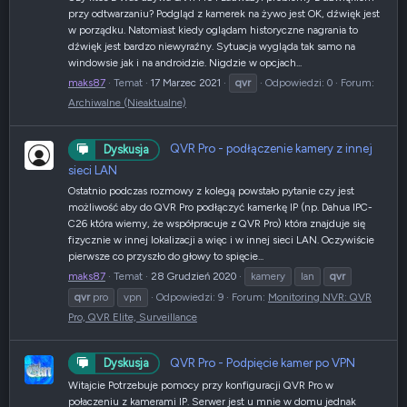
przy odtwarzaniu? Podgląd z kamerek na żywo jest OK, dźwięk jest
w porządku. Natomiast kiedy oglądam historyczne nagrania to
dźwięk jest bardzo niewyraźny. Sytuacja wygląda tak samo na
windowsie jak i na androidzie. Nigdzie w opcjach...
maks87
Temat
17 Marzec 2021
qvr
Odpowiedzi: 0
Forum:
Archiwalne (Nieaktualne)
QVR Pro - podłączenie kamery z innej
Dyskusja
sieci LAN
Ostatnio podczas rozmowy z kolegą powstało pytanie czy jest
możliwość aby do QVR Pro podłączyć kamerkę IP (np. Dahua IPC-
C26 która wiemy, że współpracuje z QVR Pro) która znajduje się
fizycznie w innej lokalizacji a więc i w innej sieci LAN. Oczywiście
pierwsze co przyszło do głowy to spięcie...
maks87
Temat
28 Grudzień 2020
kamery
lan
qvr
qvr
pro
vpn
Odpowiedzi: 9
Forum:
Monitoring NVR: QVR
Pro, QVR Elite, Surveillance
QVR Pro - Podpięcie kamer po VPN
Dyskusja
Witajcie Potrzebuje pomocy przy konfiguracji QVR Pro w
połaczeniu z kamerami IP. Serwer jest u mnie w domu jednak