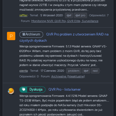
nagrania (wielkość woluminu to 25TB, a przydzielona przestrzeń
nagrań wynosi 22TB). I w związku z tym mam pytanie czy istnieje
możliwość zmniejszenia przydzielonej przestrzeni...
raffter
Temat
5 Wrzesień 2020
qvr
qvr
pro
Odpowiedzi: 7
Forum:
Monitoring NVR: QVR Pro, QVR Elite, Surveillance
QVR Pro problem z utworzeniem RAID na
Archiwum
P
czystych dyskach
Wersja oprogramowania Firmware: 5.1.3 Model serwera: QNAP VS-
6120Pro+ Witam, mam problem z moim QVR, do tej pory bez
problemu udawało się operować na dyskach i tworzyć/usuwać
RAID. Po ostatniej wymianie uszkodzonego dysku na nowy, nie
jestem w stanie utworzyć macierzy. Przycisk 'utwórz' jest...
pienta
Temat
17 Czerwiec 2020
problem
qvr
raid
Odpowiedzi: 0
Forum:
Archiwalne (Nieaktualne)
QVR Pro - lista kamer
Dyskusja
Wersja oprogramowania Firmware: 4.4.1.1216 Model serwera: QNAP
TS-253B Witam, Być może popełniłem błąd ale jestem amatorem.....
od roku miałem podpięte do NASa kamery 2szt Hikvision DS-
2CD2143G0-I 4Mpix , po roku użytkowania stwierdziłem że już
poznałem ich jakość postanowiłem zakupić coś...