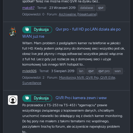
spotkał? Teraz nie można mieć QVR na dysku bez...
maks87
Temat
23 Wrzesień 2019
database
qvr
Odpowiedzi: 0
Forum:
Archiwalne (Nieaktualne)
Qvr pro - full HD po LAN działa ale po
Dyskusja
WAN już nie
Witam. Mam problem z podglądem kamer na telefonie w jakości
full HD. Kiedy jestem połączony do domowej sieci wszystko jest ok,
obraz live jest płynny i mogę odtwarzać wszystkie jakość włącznie
z full hd. Lecz gdy już rozlacze się z domowej sieci i użyje
komorkowej lub innego WiFi hotspot to...
milek926
Temat
3 Sierpień 2019
lan
qvr
qvr
pro
wan
Odpowiedzi: 2
Forum:
Monitoring NVR: QVR Pro, QVR Elite,
Surveillance
QVR Pro i kamera zewn i wew
Dyskusja
Po przesiadce z TS-253 na TS-453 i "ogarnięciu" prawie
wszystkiego związanego z kopiowaniem danych, chciałbym
uruchomić niewielki bo składający się z dwóch kamer monitoring.
Do tej pory nie miałem z takimi tematami nic wspólnego,
poczytałem trochę to forum, ale oczywiście największy problem
to...