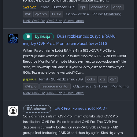
Pomóżcie proszę, bo to frustrujące - próbuje różnych...
skorpion
Temat
3 Listopad 2019
cpu
obciazenie
qnap
qvr
qvr
pro
ts-351
Odpowiedzi: 4
Forum:
Monitoring
NVR: QVR Pro, QVR Elite, Surveillance
Duża rozbieżność zużycia RAMu
Dyskusja
między QVR Pro a Monitorem Zasobów w QTS.
Witam Po wymianie kości RAM z 4 na 16Gb QVR Pro Client
pokazuje inne wartości niz Resource Monitor QTS. QVR Pro Client
Resource Monitor Wie może ktoś czym jest to spowodowane? Nie
dość, że pokazuje aktualne zużycie 5Gb to jeszcze z całkowitych
8Gb. Też macie błędne wartości? Czy...
jasperus
Temat
28 Październik 2019
color
qts
qvr
qvr
pro
resource monitor
Odpowiedzi: 2
Forum:
Monitoring
NVR: QVR Pro, QVR Elite, Surveillance
QVR Pro i konieczność RAID?
Archiwum
Od 2 dni nie działa mi QVR Pro i mam oto taki błąd: QVR Pro
Installation [QVR Pro] Failed to restart QVR Pro. The QVR Pro
database is currently located on non-RAID SSDs. Create RAID
groups (not including RAID 0) and then try again. Ktoś się z tym