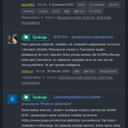
dave1902
Temat
5 Kwiecień 2020
color
ip camera
kamer
kamery
może
onvif
qvr
qvr
pro
ts-253b
Odpowiedzi: 4
Forum:
Monitoring NVR: QVR Pro, QVR Elite,
Surveillance
QVR Pro - zarządzanie zdarzeniami.
Dyskusja
Mam pewnie dylemat, niestety nie znalazłem odpowiedzi na forum
i stronach QNAPa. Mianowicie chodzi o Tworzenie zasad i
dodawanie do nich zdarzeń. Niby prosta sprawa, ale QVRPro oferuje
kilka opcji tworzenia, co najlepsze wygląda na to że one się nie
różnią efektem. W jaki sposób dodajecie...
miKqus
Temat
19 Marzec 2020
qvr
qvr
pro
zarządzanie
Odpowiedzi: 2
Forum:
Monitoring NVR: QVR Pro, QVR Elite,
Surveillance
Lista kompatybilności kamer -
Dyskusja
B
znaczenie "Motion detection"
Dzień dobry wieczór, Jestem na etapie wyboru kamery do QNAP
QVR i sprawdzam sobie wybrane modele na stronie
https://www.qnap.com/en/compatibility-surveillance/. Na forach
znalazłem informacje, że najlepiej wybrać kamery, które same robią