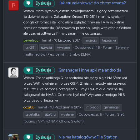
Jak strumieniować do chromecsata?
Dyskusja
P
Witam. Mam pytanko jestem nowicjueszem i z góry przepraszam
za dziwne pytania. Zakupiłem Qnapa TS-251 i mam w sypialni
dongla chromecasta i chciałem oglądać fimy na TV w sypialnie
przez chromecasta. Próbowałem przez aplikacje w telefonie Qvideo
ale czasmi odtwarza filmy czasami nie odtwarza...
pawelecc
Temat
10 Listopad 2017
mojego
tapatalka
ts-251
użyciu
wysłane
Odpowiedzi: 18
Forum:
Serwery
multimediów (Plex, Jellyfin, Emby, DLNA)
Qmanager i inne apki ma androida
Dyskusja
Witam. Żadna aplikacja Q na androida nie łączy się z NAS'em ani
przez WiFi lokalnie ani przez GSM. Zmiany metody nie przynosi
rezultatu. Za pomocą przeglądarki i myQNAPcloud można się
zalogować do NAS'a. Co może być nie? Wysłane z mojego MI 6
przy użyciu Tapatalka
cozi80
Temat
18 Październik 2017
mojego
qmanager
tapatalka
użyciu
wysłane
Odpowiedzi: 6
Forum:
Sieć,
routing i VPN (QNAP, Qhora, Switch)
Nie ma katalogów w File Station
Dyskusja