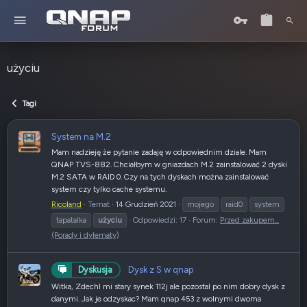
użyciu
Tagi
System na M.2
Mam nadzieję że pytanie zadaję w odpowiednim dziale. Mam
QNAP TVS-882. Chciałbym w gniazdach M.2 zainstalować 2 dyski
M.2 SATA w RAID 0. Czy na tych dyskach można zainstalować
system czy tylko cache systemu.
Ricoland
Temat
14 Grudzień 2021
mojego
raid0
system
tapatalka
użyciu
Odpowiedzi: 17
Forum:
Przed zakupem...
(Porady i dylematy)
Dysk z S w qnap
Dyskusja
Witka, Zdechl mi stary synek 112j ale pozostal po nim dobry dysk z
danymi. Jak je odzyskac? Mam qnap 453 z wolnymi dwoma