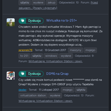
użyciu
wysłane
zakup
Odpowiedzi: 10
Forum:
Przed
zakupem... (Porady i dylematy)
Wirtualka na ts-251+
Dyskusja
Chciałem sobie zrobić wirtualke Windows 7. Mam 4gb pamięci a
mimo to nie chce mi ruszyć instalacja. Pokazuje się komunikat: Za
mało pamięci, aby wykonać operacje. Wymagania maszyny
wirtualnej: 4096mb/obecnie dostępne: 3072(11). W czym tkwi
problem. Dodam że się dopiero wszystkiego uczę...
jarsonek78
Temat
13 Grudzień 2017
maszyny
mojego
ts-251
użyciu
windows
wysłane
Odpowiedzi: 9
Forum:
Wirtualizacja: Virtualization Station i zewn.
DSM6 na Qnap
Dyskusja
Czy udało się może komuś postawić nowe ********* oraz dsm6 na
Qnap? Wysłane z mojego SM-G950F przy użyciu Tapatalka
dexter
Temat
11 Listopad 2017
mojego
użyciu
virtualization station
wysłane
Odpowiedzi: 13
Forum:
Wirtualizacja: Virtualization Station i zewn.