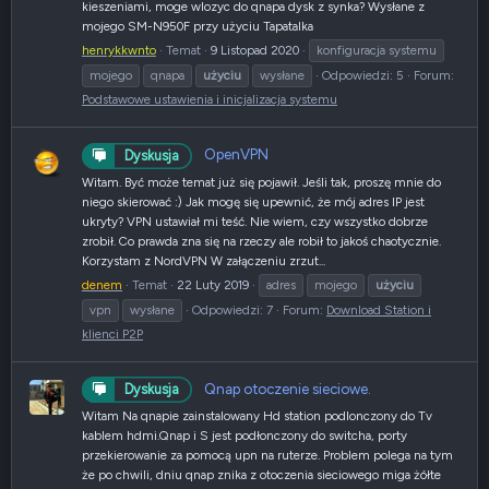
kieszeniami, moge wlozyc do qnapa dysk z synka? Wysłane z
mojego SM-N950F przy użyciu Tapatalka
henrykkwnto
Temat
9 Listopad 2020
konfiguracja systemu
mojego
qnapa
użyciu
wysłane
Odpowiedzi: 5
Forum:
Podstawowe ustawienia i inicjalizacja systemu
OpenVPN
Dyskusja
Witam. Być może temat już się pojawił. Jeśli tak, proszę mnie do
niego skierować :) Jak mogę się upewnić, że mój adres IP jest
ukryty? VPN ustawiał mi teść. Nie wiem, czy wszystko dobrze
zrobił. Co prawda zna się na rzeczy ale robił to jakoś chaotycznie.
Korzystam z NordVPN W załączeniu zrzut...
denem
Temat
22 Luty 2019
adres
mojego
użyciu
vpn
wysłane
Odpowiedzi: 7
Forum:
Download Station i
klienci P2P
Qnap otoczenie sieciowe.
Dyskusja
Witam Na qnapie zainstalowany Hd station podlonczony do Tv
kablem hdmi.Qnap i S jest podłonczony do switcha, porty
przekierowanie za pomocą upn na ruterze. Problem polega na tym
że po chwili, dniu qnap znika z otoczenia sieciowego miga żółte