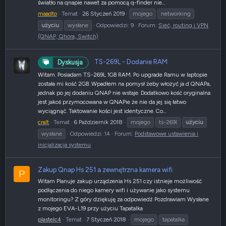
światło na qnapie nawet za pomocą q-finder nie...
maadto
Temat
26 Styczeń 2019
mojego
networking
użyciu
wysłane
Odpowiedzi: 9
Forum:
Sieć, routing i VPN
(QNAP, Qhora, Switch)
TS-269L - Dodanie RAM
Dyskusja
Witam. Posiadam TS-269L 1GB RAM. Po upgrade Ramu w laptopie
została mi kość 2GB. Wpadłem na pomysł żeby włożyć ja d QNAPa,
jednak po jej dodaniu QNAP nie wstaje. Dodatkowo kość oryginalna
jest jakoś przymocowana w QNAPie że nie da jej się łatwo
wyciągnąć. Taktowanie kości jest identyczne. Co...
cralt
Temat
6 Październik 2018
mojego
ts-269l
użyciu
wysłane
Odpowiedzi: 14
Forum:
Podstawowe ustawienia i
inicjalizacja systemu
Zakup Qnap Hs 251 a zewnętrzna kamera wifi
P
Witam Planuje zakup urządzenia Hs 251 czy istnieje możliwość
podłączenia do niego kamery wifi i używanie jako systemu
monitoringu? Z góry dziękuję za odpowiedź Pozdrawiam Wysłane
z mojego EVA-L19 przy użyciu Tapatalka
plastelc4
Temat
7 Styczeń 2018
mojego
tapatalka