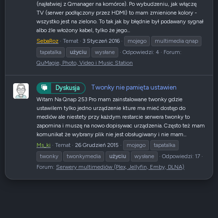
(najłatwiej z Qmanager na komórce). Po wybudzeniu, jak włączę
TV (serwer podłączony przez HDMI) to mam zmienione kolory -
wszystko jest na zielono. To tak jak by błędnie był podawany sygnał
albo źle włożony kabel, tylko że jego...
SebaRoz
Temat
3 Styczeń 2016
mojego
multimedia qnap
tapatalka
użyciu
wysłane
Odpowiedzi: 4
Forum:
QuMagie, Photo, Video i Music Station
Twonky nie pamięta ustawien
Dyskusja
Witam Na Qnap 253 Pro mam zainstalowane twonky gdzie
ustawilem tylko jedno urządzenie kture ma mieć dostęp do
mediów ale niestety przy każdym restarcie serwera twonky to
zapomina i muszę na nowo dopisywac urządzenia. Często też mam
komunikat że wybrany plik nie jest obsługiwany i nie mam...
Ms_ki
Temat
26 Grudzień 2015
mojego
tapatalka
twonky
twonkymedia
użyciu
wysłane
Odpowiedzi: 17
Forum:
Serwery multimediów (Plex, Jellyfin, Emby, DLNA)