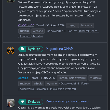
Witam, Ponieważ mój obecny (stary) dysk zgłasza błędy (C5)
jestem zmuszony rozejrzeć się szybciej aniżeli planowałem za
dyskiem proszę o sugestie. * cena * pojemność * kultura pracy Od
siebie dodam jeszcze że interesowała by mnie pojemność w
granicach 2T.
0.1+0.2!==0.3
Temat
10 Lipiec 2016
mojego
tapatalka
użyciu
wysłane
Odpowiedzi: 8
Forum:
Przed zakupem...
(Porady i dylematy)
Migracja na QNAP.
Dyskusja
Jako, że przyszedł moment na zmianę sprzętu i postanowiłem
zapoznać się bliżej że sprzętem qnap-a, pojawiło się też pytanie.
Czy jest jakiś sprytny sposób na przeniesienie danych z NASa S?
Czy pozostaje jedynie ręczne kopiowanie wszystkich plików?
Wysłane z mojego X900+ przy użyciu...
gentillo
Temat
4 Luty 2016
konfiguracja systemu
migracja
mojego
użyciu
wysłane
Odpowiedzi: 4
Forum:
Podstawowe ustawienia i inicjalizacja systemu
Zielony ekran po wybudzeniu
Dyskusja
Czasami, jak wiem że nie będę korzystał z serwera, to co usypiam