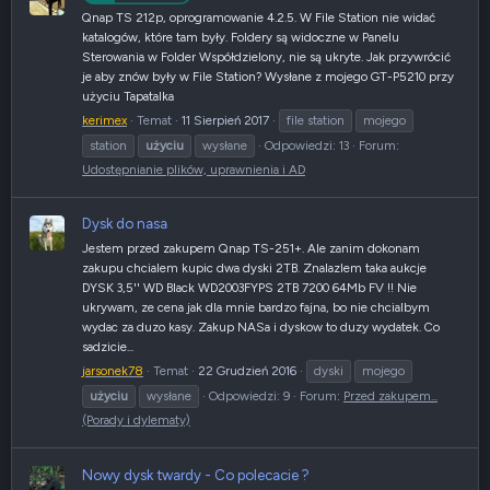
Qnap TS 212p, oprogramowanie 4.2.5. W File Station nie widać
katalogów, które tam były. Foldery są widoczne w Panelu
Sterowania w Folder Współdzielony, nie są ukryte. Jak przywrócić
je aby znów były w File Station? Wysłane z mojego GT-P5210 przy
użyciu Tapatalka
kerimex
Temat
11 Sierpień 2017
file station
mojego
station
użyciu
wysłane
Odpowiedzi: 13
Forum:
Udostępnianie plików, uprawnienia i AD
Dysk do nasa
Jestem przed zakupem Qnap TS-251+. Ale zanim dokonam
zakupu chcialem kupic dwa dyski 2TB. Znalazlem taka aukcje
DYSK 3,5'' WD Black WD2003FYPS 2TB 7200 64Mb FV !! Nie
ukrywam, ze cena jak dla mnie bardzo fajna, bo nie chcialbym
wydac za duzo kasy. Zakup NASa i dyskow to duzy wydatek. Co
sadzicie...
jarsonek78
Temat
22 Grudzień 2016
dyski
mojego
użyciu
wysłane
Odpowiedzi: 9
Forum:
Przed zakupem...
(Porady i dylematy)
Nowy dysk twardy - Co polecacie ?