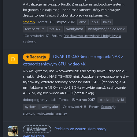
Aktualizacje na bieżąco. Raid5. Z urządzenia zadowolony jestem,
bo generalnie daje radę. Jeden mankament, który mnie wręcz
dręczy to wentylator. Środowisko pracy urządzenia, w...
smsmn
Temat
8 Listopad 2017
amd
cpu
hałas
temperatura
tvs-463
wentylator
wentylator
/ chłodzenie
Odpowiedzi: 17
Forum:
Podstawowe ustawienia i inicjalizacja
systemu
QNAP TS-453Bmini – elegancki NAS z
Recenzja
D
czterordzeniowym CPU i wideo 4K
QNAP Systems, Inc. wprowadził dziś do oferty nowe urządzenie –
smukły, stylowy NAS TS-453Bmini. Urządzenie wyposażone jest w
najnowszy, czterordzeniowy procesor Intel J3455 (technologia 14
nm, taktowanie 1,5 GHz - do 2,3 GHz w trybie burst), szyfrowanie
AES-NI, wyjście wideo 4K UHD (oraz funkcję...
dobreprogramy - Lab
Temat
16 Marzec 2017
bardzo
dyski
system
wentylator
Odpowiedzi: 8
Forum:
Recenzje,
artykuły, wdrożenia i analizy
Problem ze wsaznikiem pracy
Archiwum
wentylatora