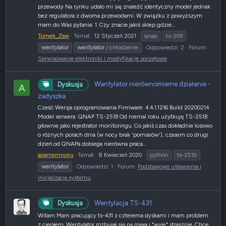
przewody Na rynku udało mi się znaleźć identyczny model jednak
bez regulatora z dwoma przewodami. W związku z powyższym
mam do Was pytania: 1. Czy znacie jakiś sklep gdzie...
Tomek_Zaw
Temat
12 Styczeń 2021
qnap
ts-209
wentylator
wentylator
/ chłodzenie
Odpowiedzi: 2
Forum:
Serwisowanie elektroniki i modyfikacje sprzętowe
Wantylator nierównomierne działanie -
Dyskusja
A
zadyszka
Cześć Wersja oprogramowania Firmware: 4.4.1.1216 Build 20200214
Model serwera: QNAP TS-251B Od niemal roku użytkuję TS-251B
głownie jako rejestrator monitoringu. Co jakiś czas dokładnie losowo
o różnych porach dnia (w nocy brak 'pomiarów'), czasem co drugi
dzień od QNAPa dobiega nierówna praca...
agamemnons
Temat
8 Kwiecień 2020
python
ts-251b
wentylator
Odpowiedzi: 1
Forum:
Podstawowe ustawienia i
inicjalizacja systemu
Wentylacja TS-431
Dyskusja
Witam Mam pracujący ts-431 z czterema dyskami i mam problem
z ciepłem. Wentylator rozbujał się na maxa i "wyje" strasznie. Chcę