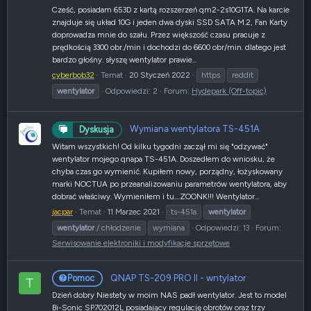
Cześć, posiadam 653D z kartą rozszerzeń qm2-2s10G1TA. Na karcie
znajduje się układ 10G i jeden dwa dyski SSD SATA M.2, Fan Karty
doprowadza mnie do szału. Przez większość czasu pracuje z
prędkością 3300 obr./min i dochodzi do 6600 obr/min. dlatego jest
bardzo głośny. słyszę wentylator prawie...
cyberbob32
Temat
20 Styczeń 2022
https
reddit
wentylator
Odpowiedzi: 2
Forum:
Hydepark (Off-topic)
Wymiana wentylatora TS-451A
Dyskusja
Witam wszystkich! Od kilku tygodni zaczął mi się "odzywać"
wentylator mojego qnapa TS-451A. Doszedłem do wniosku, że
chyba czas go wymienić. Kupiłem nowy, porządny, łożyskowany
marki NOCTUA po przeanalizowaniu parametrów wentylatora, aby
dobrać właściwy. Wymieniłem i tu....ZOONK!!! Wentylator...
jacpar
Temat
11 Marzec 2021
ts-451a
wentylator
wentylator
/ chłodzenie
wymiana
Odpowiedzi: 13
Forum:
Serwisowanie elektroniki i modyfikacje sprzętowe
QNAP TS-209 PRO II - wntylator
Pomoc
T
Dzień dobry Niestety w moim NAS padł wentylator. Jest to model
Bi-Sonic SP702012L posiadający regulację obrotów oraz trzy