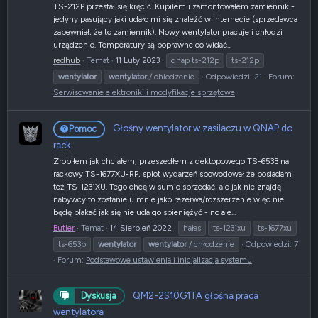
TS-212P przestał się kręcić. Kupiłem i zamontowałem zamiennik -
jedyny pasujący jaki udało mi się znaleźć w internecie (sprzedawca
zapewniał, że to zamiennik). Nowy wentylator pracuje i chłodzi
urządzenie. Temperatury są poprawne co widać...
redhub
Temat
11 Luty 2023
qnap ts-212p
ts-212p
wentylator
wentylator
/ chłodzenie
Odpowiedzi: 21
Forum:
Serwisowanie elektroniki i modyfikacje sprzętowe
Głośny wentylator w zasilaczu w QNAP do
Pomoc
rack
Zrobiłem jak chciałem, przeszedłem z dektopowego TS-653B na
rackowy TS-1677XU-RP, splot wydarzeń spowodował że posiadam
też TS-1231XU. Tego chcę w sumie sprzedać, ale jak nie znajdę
nabywcy to zostanie u mnie jako rezerwa/rozszerzenie więc nie
będę płakać jak się nie uda go spieniężyć - no ale...
Butler
Temat
14 Sierpień 2022
hałas
ts-1231xu
ts-1677xu
ts-653b
wentylator
wentylator
/ chłodzenie
Odpowiedzi: 7
Forum:
Podstawowe ustawienia i inicjalizacja systemu
QM2-2S10G1TA głośna praca
Dyskusja
wentylatora