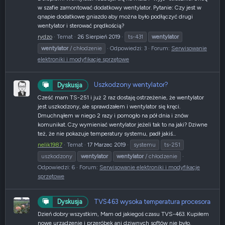
w szafie zamontować dodatkowy wentylator. Pytanie: Czy jest w
qnapie dodatkowe gniazdo aby można było podłączyć drugi
wentylator i sterować prędkością?
rydzo
Temat
26 Sierpień 2019
ts-431
wentylator
wentylator
/ chłodzenie
Odpowiedzi: 3
Forum:
Serwisowanie
elektroniki i modyfikacje sprzętowe
Uszkodzony wentylator?
Dyskusja
Cześć mam TS-251 i już 2 raz dostaję ostrzeżenie, że wentylator
jest uszkodzony, ale sprawdzałem i wentylator się kręci.
Dmuchnąłem w niego 2 razy i pomogło na pół dnia i znów
komunikat. Czy wymieniać wentylator jeżeli tak to na jaki? Dziwne
też, że nie pokazuje temperatury systemu, padł jakiś...
nelik1987
Temat
17 Marzec 2019
systemu
ts-251
uszkodzony
wentylator
wentylator
/ chłodzenie
Odpowiedzi: 6
Forum:
Serwisowanie elektroniki i modyfikacje
sprzętowe
TVS463 wysoka temperatura procesora
Dyskusja
Dzień dobry wszystkim, Mam od jakiegoś czasu TVS-463. Kupiłem
nowe urządzenie i przeróbek ani dziwnych softów nie było.