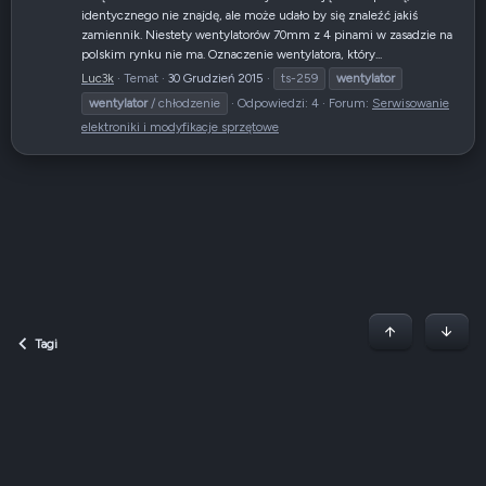
identycznego nie znajdę, ale może udało by się znaleźć jakiś
zamiennik. Niestety wentylatorów 70mm z 4 pinami w zasadzie na
polskim rynku nie ma. Oznaczenie wentylatora, który...
Luc3k
Temat
30 Grudzień 2015
ts-259
wentylator
wentylator
/ chłodzenie
Odpowiedzi: 4
Forum:
Serwisowanie
elektroniki i modyfikacje sprzętowe
Początek stron
Dół
Tagi
Dark v2 — Graphite
Polski (PL)
Regulamin
Polityka prywatności
Jak korzystać z forum?
R
S
S