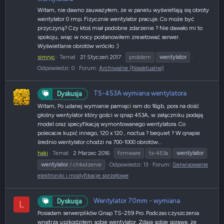
Witam, nie dawno zauważyłem, że w panelu wyświetlają się obroty
wentylator 0 rmp. Fizycznie wentylator pracuje. Co może być
przyczyną? Czy ktoś miał podobne zdarzenie ? Nie dawało mi to
spokoju, więc w nocy postanowiłem zresetować serwer.
Wyświetlanie obrotów wróciło :)
simryc
Temat
21 Styczeń 2017
problem
wentylator
Odpowiedzi: 0
Forum:
Archiwalne (Nieaktualne)
TS-453A wymiana wentylatora
Dyskusja
Witam, Po udanej wymianie pamięci ram do 16gb, pora na dość
głośny wentylator który gości w qnap 453A, w załączniku podaję
model oraz specyfikację wymontowanego wentylatora. Co
polecacie kupić innego, 120 x 120 , noctua ? bequiet ? W qnapie
średnio wentylator chodzi na 700-1000 obrotów...
haki
Temat
2 Marzec 2016
firmware
ts-453a
wentylator
wentylator
/ chłodzenie
Odpowiedzi: 13
Forum:
Serwisowanie
elektroniki i modyfikacje sprzętowe
Wentylator 70mm - wymiana
Dyskusja
L
Posiadam serwerplików Qnap TS-259 Pro. Podczas czyszczenia
wnętrza uszkodziłem sobie wentylator. Zdaję sobie sprawę, że