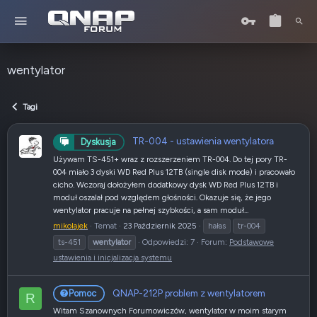
wentylator
Tagi
TR-004 - ustawienia wentylatora
Dyskusja
Używam TS-451+ wraz z rozszerzeniem TR-004. Do tej pory TR-
004 miało 3 dyski WD Red Plus 12TB (single disk mode) i pracowało
cicho. Wczoraj dołożyłem dodatkowy dysk WD Red Plus 12TB i
moduł oszalał pod względem głośności. Okazuje się, że jego
wentylator pracuje na pełnej szybkości, a sam moduł...
mikolajek
Temat
23 Październik 2025
hałas
tr-004
ts-451
wentylator
Odpowiedzi: 7
Forum:
Podstawowe
ustawienia i inicjalizacja systemu
QNAP-212P problem z wentylatorem
Pomoc
R
Witam Szanownych Forumowiczów, wentylator w moim starym